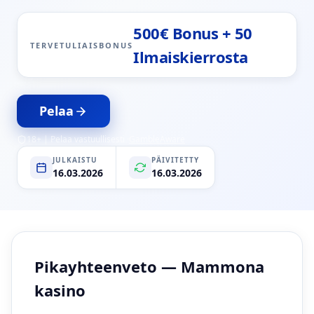
500€ Bonus + 50
TERVETULIAISBONUS
Ilmaiskierrosta
Pelaa
18+ | Pelaa vastuullisesti ·
GambleAware
JULKAISTU
PÄIVITETTY
16.03.2026
16.03.2026
Pikayhteenveto — Mammona
kasino