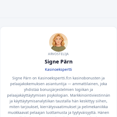
ARVOSTELIJA
Signe Pärn
Kasinoekspertti
Signe Pärn on Kasinoekspertti.fi:n kasinobonusten ja
pelaajakokemuksen asiantuntija — ammattilainen, joka
yhdistää bonusjärjestelmien logiikan ja
pelaajakäyttäytymisen psykologian. Markkinointiviestinnän
ja käyttäytymisanalytiikan taustalla hän keskittyy siihen,
miten tarjoukset, kierrätysvaatimukset ja pelimekaniikka
muokkaavat pelaajan luottamusta ja tyytyväisyyttä. Hänen