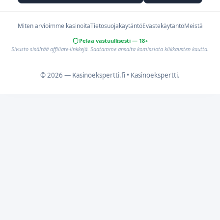
Miten arvioimme kasinoita
Tietosuojakäytäntö
Evästekäytäntö
Meistä
Pelaa vastuullisesti — 18+
Sivusto sisältää affiliate-linkkejä. Saatamme ansaita komissiota klikkausten kautta.
© 2026 — Kasinoekspertti.fi • Kasinoekspertti.