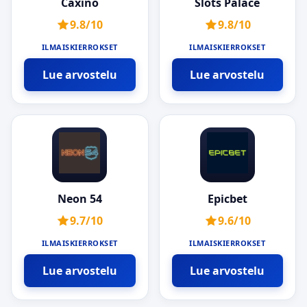
Caxino
Slots Palace
9.8/10
9.8/10
ILMAISKIERROKSET
ILMAISKIERROKSET
Lue arvostelu
Lue arvostelu
Neon 54
Epicbet
9.7/10
9.6/10
ILMAISKIERROKSET
ILMAISKIERROKSET
Lue arvostelu
Lue arvostelu