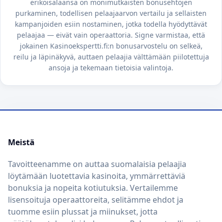
erikoisalaansa on monimutkaisten bonusehtojen
purkaminen, todellisen pelaajaarvon vertailu ja sellaisten
kampanjoiden esiin nostaminen, jotka todella hyödyttävät
pelaajaa — eivät vain operaattoria. Signe varmistaa, että
jokainen Kasinoekspertti.fi:n bonusarvostelu on selkeä,
reilu ja läpinäkyvä, auttaen pelaajia välttämään piilotettuja
ansoja ja tekemaan tietoisia valintoja.
Meistä
Tavoitteenamme on auttaa suomalaisia pelaajia
löytämään luotettavia kasinoita, ymmärrettäviä
bonuksia ja nopeita kotiutuksia. Vertailemme
lisensoituja operaattoreita, selitämme ehdot ja
tuomme esiin plussat ja miinukset, jotta