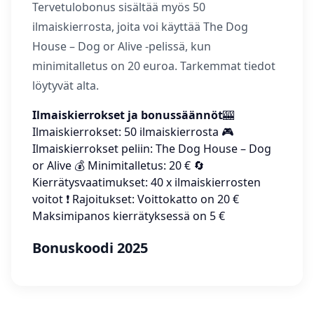
Tervetulobonus sisältää myös 50
ilmaiskierrosta, joita voi käyttää The Dog
House – Dog or Alive -pelissä, kun
minimitalletus on 20 euroa. Tarkemmat tiedot
löytyvät alta.
Ilmaiskierrokset ja bonussäännöt
🎰
Ilmaiskierrokset: 50 ilmaiskierrosta 🎮
Ilmaiskierrokset peliin: The Dog House – Dog
or Alive 💰 Minimitalletus: 20 € 🔄
Kierrätysvaatimukset: 40 x ilmaiskierrosten
voitot ❗️ Rajoitukset: Voittokatto on 20 €
Maksimipanos kierrätyksessä on 5 €
Bonuskoodi 2025