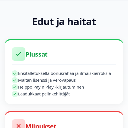
Edut ja haitat
Plussat
Ensitalletuksella bonusrahaa ja ilmaiskierroksia
Maltan lisenssi ja verovapaus
Helppo Pay n Play -kirjautuminen
Laadukkaat pelinkehittäjät
Miinukset