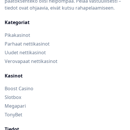
päätöksenteko olisi helpompaa. Pelaa vastuullisesti –
tiedot ovat ohjaavia, eivät kutsu rahapelaamiseen.
Kategoriat
Pikakasinot
Parhaat nettikasinot
Uudet nettikasinot
Verovapaat nettikasinot
Kasinot
Boost Casino
Slotbox
Megapari
TonyBet
Tiedot