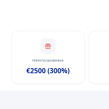
TERVETULIAISBONUS
€2500 (300%)