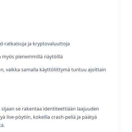
-ratkaisuja ja kryptovaluuttoja
n myös pienemmillä näytöillä
vaikka samalla käyttöliittymä tuntuu ajoittain
sijaan se rakentaa identiteettiään laajuuden
yä live-pöytiin, kokeilla crash-peliä ja päätyä
ä.