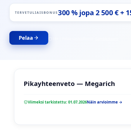
300 % jopa 2 500 € + 1
TERVETULIAISBONUS
Pelaa
18+ | Pelaa vastuullisesti ·
GambleAware
Pikayhteenveto — Megarich
Viimeksi tarkistettu: 01.07.2026
Näin arvioimme →