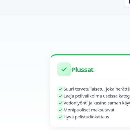
Plussat
Suuri tervetuliaisetu, joka herät
Laaja pelivalikoima useissa kateg
Vedonlyönti ja kasino saman käytt
Monipuoliset maksutavat
Hyvä pelistudiokattaus