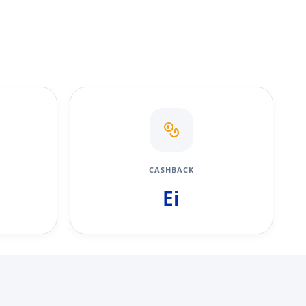
CASHBACK
Ei