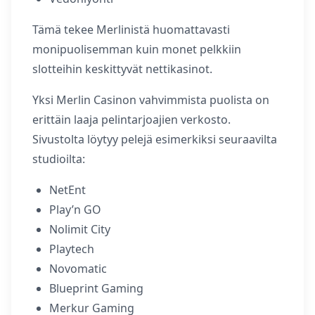
Tämä tekee Merlinistä huomattavasti
monipuolisemman kuin monet pelkkiin
slotteihin keskittyvät nettikasinot.
Yksi Merlin Casinon vahvimmista puolista on
erittäin laaja pelintarjoajien verkosto.
Sivustolta löytyy pelejä esimerkiksi seuraavilta
studioilta:
NetEnt
Play’n GO
Nolimit City
Playtech
Novomatic
Blueprint Gaming
Merkur Gaming