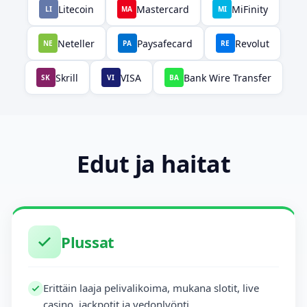
Litecoin
Mastercard
MiFinity
LI
MA
MI
Neteller
Paysafecard
Revolut
NE
PA
RE
Skrill
VISA
Bank Wire Transfer
SK
VI
BA
Edut ja haitat
Plussat
Erittäin laaja pelivalikoima, mukana slotit, live
casino, jackpotit ja vedonlyönti