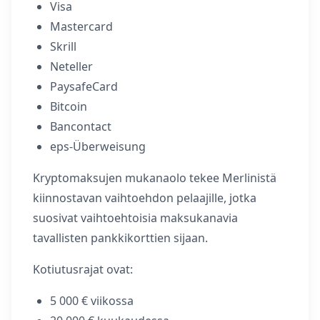
Visa
Mastercard
Skrill
Neteller
PaysafeCard
Bitcoin
Bancontact
eps-Überweisung
Kryptomaksujen mukanaolo tekee Merlinistä
kiinnostavan vaihtoehdon pelaajille, jotka
suosivat vaihtoehtoisia maksukanavia
tavallisten pankkikorttien sijaan.
Kotiutusrajat ovat:
5 000 € viikossa