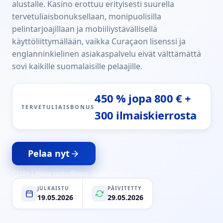
alustalle. Kasino erottuu erityisesti suurella
tervetuliaisbonuksellaan, monipuolisilla
pelintarjoajillaan ja mobiiliystävällisellä
käyttöliittymällään, vaikka Curaçaon lisenssi ja
englanninkielinen asiakaspalvelu eivät välttämättä
sovi kaikille suomalaisille pelaajille.
450 % jopa 800 € +
TERVETULIAISBONUS
300 ilmaiskierrosta
Pelaa nyt
18+ | Pelaa vastuullisesti ·
GambleAware
JULKAISTU
PÄIVITETTY
19.05.2026
29.05.2026