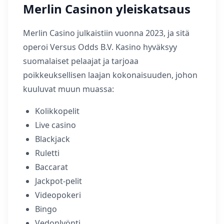
Merlin Casinon yleiskatsaus
Merlin Casino julkaistiin vuonna 2023, ja sitä
operoi Versus Odds B.V. Kasino hyväksyy
suomalaiset pelaajat ja tarjoaa
poikkeuksellisen laajan kokonaisuuden, johon
kuuluvat muun muassa:
Kolikkopelit
Live casino
Blackjack
Ruletti
Baccarat
Jackpot-pelit
Videopokeri
Bingo
Vedonlyönti