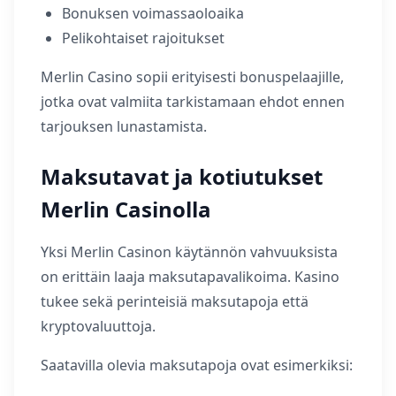
Bonuksen voimassaoloaika
Pelikohtaiset rajoitukset
Merlin Casino sopii erityisesti bonuspelaajille,
jotka ovat valmiita tarkistamaan ehdot ennen
tarjouksen lunastamista.
Maksutavat ja kotiutukset
Merlin Casinolla
Yksi Merlin Casinon käytännön vahvuuksista
on erittäin laaja maksutapavalikoima. Kasino
tukee sekä perinteisiä maksutapoja että
kryptovaluuttoja.
Saatavilla olevia maksutapoja ovat esimerkiksi: