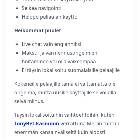
Selkeä navigointi
Helppo peliaulan käyttö
Heikommat puolet
Live chat vain englanniksi
Maksu- ja varmennusongelmien
hoitaminen voi olla vaikeampaa
Ei täysin lokalisoitu suomalaisille pelaajille
Kokeneille pelaajille tämä ei välttämättä ole
ongelma, mutta uusille käyttäjille se voi olla
selvä miinus.
Täysin lokalisoituihin vaihtoehtoihin, kuten
TonyBet-kasinoon
verrattuna Merlin tuntuu
enemmän kansainväliseltä kuin aidosti