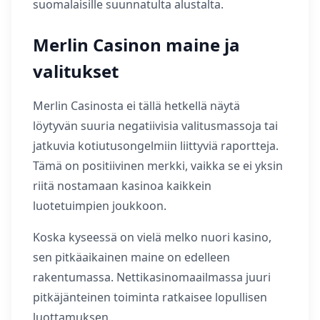
suomalaisille suunnatulta alustalta.
Merlin Casinon maine ja
valitukset
Merlin Casinosta ei tällä hetkellä näytä
löytyvän suuria negatiivisia valitusmassoja tai
jatkuvia kotiutusongelmiin liittyviä raportteja.
Tämä on positiivinen merkki, vaikka se ei yksin
riitä nostamaan kasinoa kaikkein
luotetuimpien joukkoon.
Koska kyseessä on vielä melko nuori kasino,
sen pitkäaikainen maine on edelleen
rakentumassa. Nettikasinomaailmassa juuri
pitkäjänteinen toiminta ratkaisee lopullisen
luottamuksen.