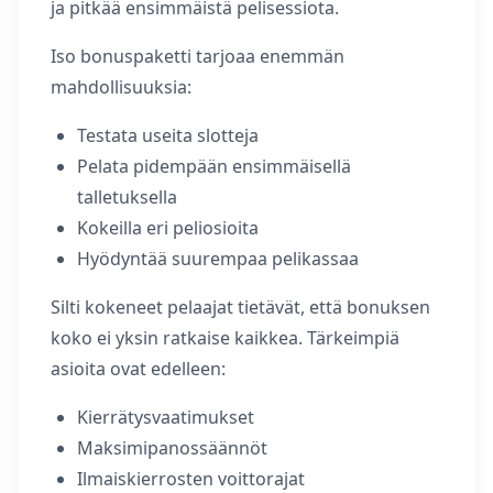
ja pitkää ensimmäistä pelisessiota.
Iso bonuspaketti tarjoaa enemmän
mahdollisuuksia:
Testata useita slotteja
Pelata pidempään ensimmäisellä
talletuksella
Kokeilla eri peliosioita
Hyödyntää suurempaa pelikassaa
Silti kokeneet pelaajat tietävät, että bonuksen
koko ei yksin ratkaise kaikkea. Tärkeimpiä
asioita ovat edelleen:
Kierrätysvaatimukset
Maksimipanossäännöt
Ilmaiskierrosten voittorajat