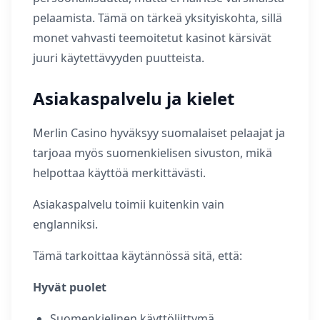
pelaamista. Tämä on tärkeä yksityiskohta, sillä
monet vahvasti teemoitetut kasinot kärsivät
juuri käytettävyyden puutteista.
Asiakaspalvelu ja kielet
Merlin Casino hyväksyy suomalaiset pelaajat ja
tarjoaa myös suomenkielisen sivuston, mikä
helpottaa käyttöä merkittävästi.
Asiakaspalvelu toimii kuitenkin vain
englanniksi.
Tämä tarkoittaa käytännössä sitä, että:
Hyvät puolet
Suomenkielinen käyttöliittymä