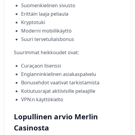
Suomenkielinen sivusto
Erittäin laaja peliaula
Kryptotuki
Moderni mobiilikäyttö
Suuri tervetuliaisbonus
Suurimmat heikkoudet ovat:
Curaçaon lisenssi
Englanninkielinen asiakaspalvelu
Bonusehdot vaativat tarkistamista
Kotiutusrajat aktiivisille pelaajille
VPN:n käyttökielto
Lopullinen arvio Merlin
Casinosta