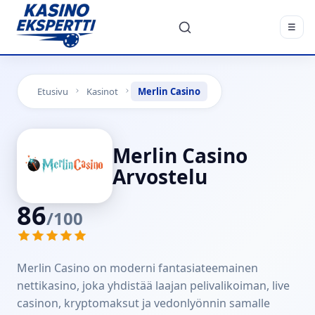
☰
Etusivu
Kasinot
Merlin Casino
Merlin Casino
Arvostelu
86
/100
Merlin Casino on moderni fantasiateemainen
nettikasino, joka yhdistää laajan pelivalikoiman, live
casinon, kryptomaksut ja vedonlyönnin samalle