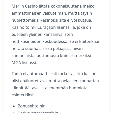
Merlin Casino jättää kokonaisuutena melko
ammattimaisen vaikutelman, mutta täysin
huolettomaksi kasinoksi sitä ei voi kutsua.
Kasino toimii Curaçaon lisenssillä, joka on
edelleen yleinen kansainvälisten
nettikasinoiden keskuudessa. Se ei kuitenkaan
herätä suomalaisissa pelaajissa aivan
samanlaista luottamusta kuin esimerkiksi
MGA-lisenssi.
Tämä ei automaattisesti tarkoita, että kasino
olisi epäluotettava, mutta pelaajien kannattaa
kiinnittää tavallista enemmän huomiota
esimerkiksi:
Bonusehtoihin