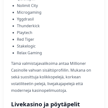
Nolimit City
Microgaming
Yggdrasil
Thunderkick
Playtech
Red Tiger
Stakelogic
Relax Gaming
Tämä valmistajavalikoima antaa Millioner
Casinolle vahvan sisältöprofiilin. Mukana on
sekä suosittuja kolikkopelejä, korkean
volatiliteetin pelejä, livejakajapelejä että
moderneja kasinopelimuotoja.
Livekasino ja pöytäpelit