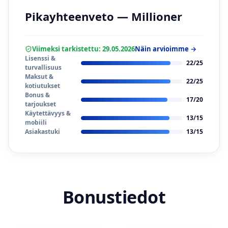
Pikayhteenveto — Millioner
Viimeksi tarkistettu: 29.05.2026
Näin arvioimme →
Lisenssi &
22/25
turvallisuus
Maksut &
22/25
kotiutukset
Bonus &
17/20
tarjoukset
Käytettävyys &
13/15
mobiili
Asiakastuki
13/15
Bonustiedot