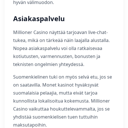
hyvän välimuodon.
Asiakaspalvelu
Millioner Casino näyttää tarjoavan live-chat-
tukea, mikä on tärkeää näin laajalla alustalla.
Nopea asiakaspalvelu voi olla ratkaisevaa
kotiutusten, varmennusten, bonusten ja
teknisten ongelmien yhteydessä.
Suomenkielinen tuki on myös selvä etu, jos se
on saatavilla. Monet kasinot hyväksyvät
suomalaisia pelaajia, mutta eivät tarjoa
kunnollista lokalisoitua kokemusta. Millioner
Casino vaikuttaa houkuttelevammalta, jos se
yhdistää suomenkielisen tuen tuttuihin
maksutapoihin.