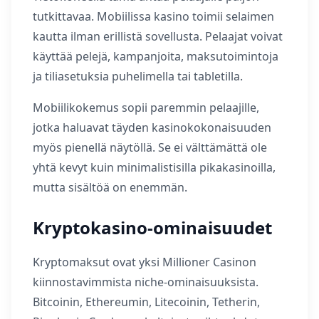
tutkittavaa. Mobiilissa kasino toimii selaimen
kautta ilman erillistä sovellusta. Pelaajat voivat
käyttää pelejä, kampanjoita, maksutoimintoja
ja tiliasetuksia puhelimella tai tabletilla.
Mobiilikokemus sopii paremmin pelaajille,
jotka haluavat täyden kasinokokonaisuuden
myös pienellä näytöllä. Se ei välttämättä ole
yhtä kevyt kuin minimalistisilla pikakasinoilla,
mutta sisältöä on enemmän.
Kryptokasino-ominaisuudet
Kryptomaksut ovat yksi Millioner Casinon
kiinnostavimmista niche-ominaisuuksista.
Bitcoinin, Ethereumin, Litecoinin, Tetherin,