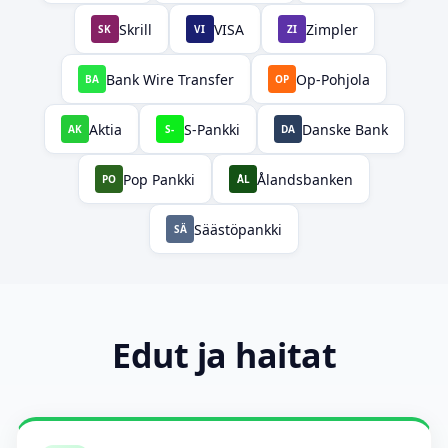
Skrill
VISA
Zimpler
SK
VI
ZI
Bank Wire Transfer
Op-Pohjola
BA
OP
Aktia
S-Pankki
Danske Bank
AK
S-
DA
Pop Pankki
Ålandsbanken
PO
ÅL
Säästöpankki
SÄ
Edut ja haitat