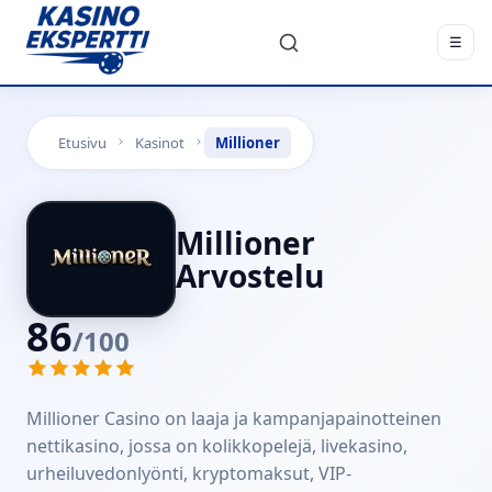
☰
Etusivu
Kasinot
Millioner
Millioner
Arvostelu
86
/100
Millioner Casino on laaja ja kampanjapainotteinen
nettikasino, jossa on kolikkopelejä, livekasino,
urheiluvedonlyönti, kryptomaksut, VIP-