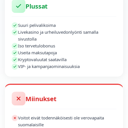
Plussat
Suuri pelivalikoima
Livekasino ja urheiluvedonlyönti samalla
sivustolla
Iso tervetulobonus
Useita maksutapoja
Kryptovaluutat saatavilla
VIP- ja kampanjaominaisuuksia
Miinukset
Voitot eivät todennäköisesti ole verovapaita
suomalaisille