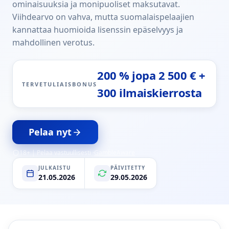
ominaisuuksia ja monipuoliset maksutavat.
Viihdearvo on vahva, mutta suomalaispelaajien
kannattaa huomioida lisenssin epäselvyys ja
mahdollinen verotus.
200 % jopa 2 500 € +
TERVETULIAISBONUS
300 ilmaiskierrosta
Pelaa nyt
18+ | Pelaa vastuullisesti ·
GambleAware
JULKAISTU
PÄIVITETTY
21.05.2026
29.05.2026