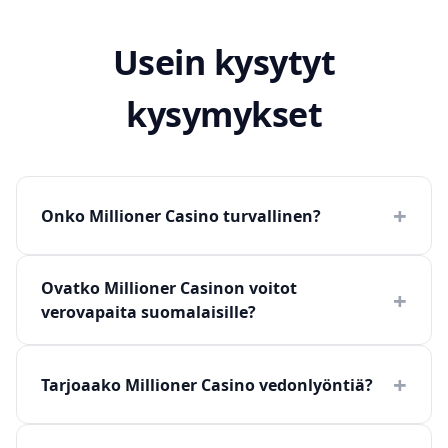
Usein kysytyt
kysymykset
Onko Millioner Casino turvallinen?
Ovatko Millioner Casinon voitot
verovapaita suomalaisille?
Tarjoaako Millioner Casino vedonlyöntiä?