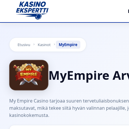
Etusivu
Kasinot
MyEmpire
MyEmpire Ar
My Empire Casino tarjoaa suuren tervetuliaisbonuksen,
maksutavat, mikä tekee siitä hyvän valinnan pelaajille, j
kasinokokemusta.