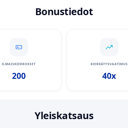
Bonustiedot
ILMAISKIERROKSET
KIERRÄTYSVAATIMUS
200
40x
Yleiskatsaus