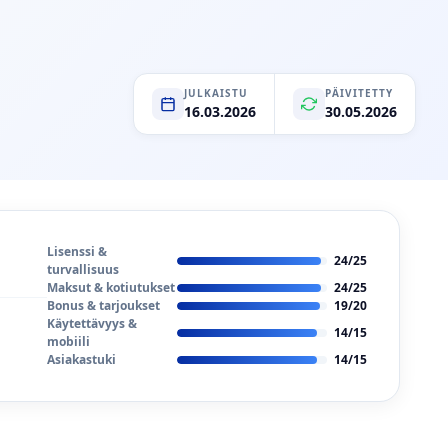
JULKAISTU
PÄIVITETTY
16.03.2026
30.05.2026
Lisenssi &
24/25
turvallisuus
Maksut & kotiutukset
24/25
Bonus & tarjoukset
19/20
Käytettävyys &
14/15
mobiili
Asiakastuki
14/15