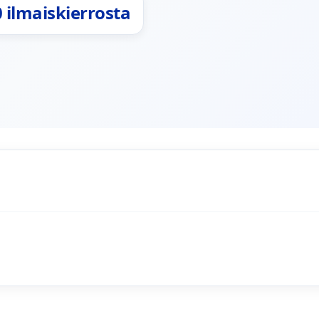
0 ilmaiskierrosta