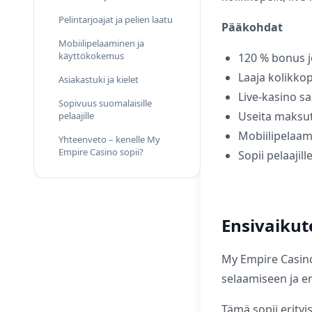
Pelintarjoajat ja pelien laatu
Pääkohdat
Mobiilipelaaminen ja
käyttökokemus
120 % bonus j
Laaja kolikko
Asiakastuki ja kielet
Live-kasino sa
Sopivuus suomalaisille
Useita maksut
pelaajille
Mobiilipelaam
Yhteenveto – kenelle My
Empire Casino sopii?
Sopii pelaajil
Ensivaikut
My Empire Casino
selaamiseen ja e
Tämä sopii erityise