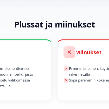
Plussat ja miinukset
Miinukset
on-elementteineen
Ei minimalistinen, käytt
uolinen pelikirjasto
rakennetulta
ioitu valikoimassa
Sopii paremmin kokeneille
tajille