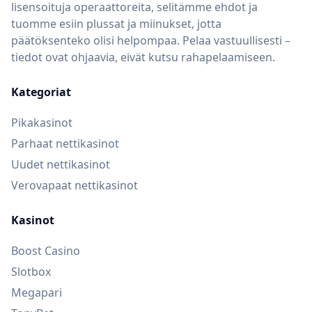
lisensoituja operaattoreita, selitämme ehdot ja
tuomme esiin plussat ja miinukset, jotta
päätöksenteko olisi helpompaa. Pelaa vastuullisesti –
tiedot ovat ohjaavia, eivät kutsu rahapelaamiseen.
Kategoriat
Pikakasinot
Parhaat nettikasinot
Uudet nettikasinot
Verovapaat nettikasinot
Kasinot
Boost Casino
Slotbox
Megapari