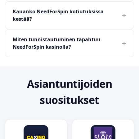
Kauanko NeedForSpin kotiutuksissa
kestää?
Miten tunnistautuminen tapahtuu
NeedForSpin kasinolla?
Asiantuntijoiden
suositukset