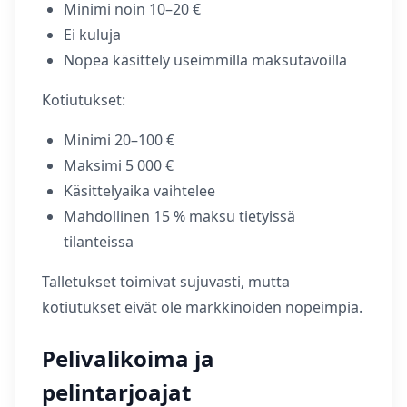
Minimi noin 10–20 €
Ei kuluja
Nopea käsittely useimmilla maksutavoilla
Kotiutukset:
Minimi 20–100 €
Maksimi 5 000 €
Käsittelyaika vaihtelee
Mahdollinen 15 % maksu tietyissä
tilanteissa
Talletukset toimivat sujuvasti, mutta
kotiutukset eivät ole markkinoiden nopeimpia.
Pelivalikoima ja
pelintarjoajat