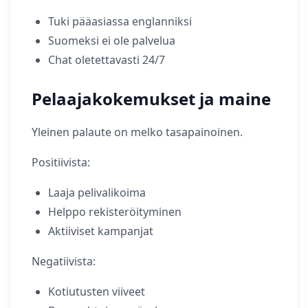
Tuki pääasiassa englanniksi
Suomeksi ei ole palvelua
Chat oletettavasti 24/7
Pelaajakokemukset ja maine
Yleinen palaute on melko tasapainoinen.
Positiivista:
Laaja pelivalikoima
Helppo rekisteröityminen
Aktiiviset kampanjat
Negatiivista:
Kotiutusten viiveet