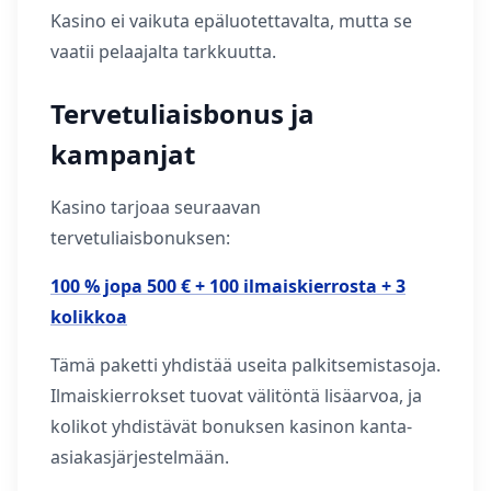
Kasino ei vaikuta epäluotettavalta, mutta se
vaatii pelaajalta tarkkuutta.
Tervetuliaisbonus ja
kampanjat
Kasino tarjoaa seuraavan
tervetuliaisbonuksen:
100 % jopa 500 € + 100 ilmaiskierrosta + 3
kolikkoa
Tämä paketti yhdistää useita palkitsemistasoja.
Ilmaiskierrokset tuovat välitöntä lisäarvoa, ja
kolikot yhdistävät bonuksen kasinon kanta-
asiakasjärjestelmään.