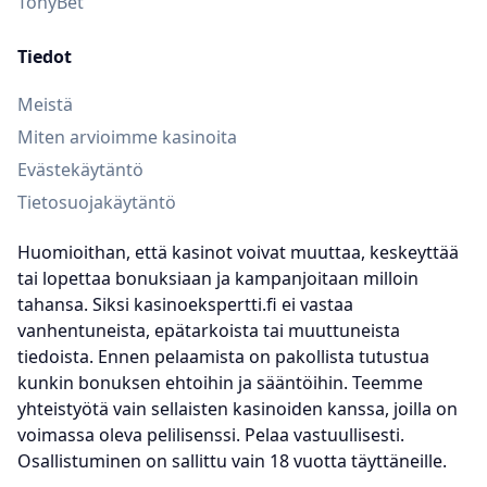
TonyBet
Tiedot
Meistä
Miten arvioimme kasinoita
Evästekäytäntö
Tietosuojakäytäntö
Huomioithan, että kasinot voivat muuttaa, keskeyttää
tai lopettaa bonuksiaan ja kampanjoitaan milloin
tahansa. Siksi kasinoekspertti.fi ei vastaa
vanhentuneista, epätarkoista tai muuttuneista
tiedoista. Ennen pelaamista on pakollista tutustua
kunkin bonuksen ehtoihin ja sääntöihin. Teemme
yhteistyötä vain sellaisten kasinoiden kanssa, joilla on
voimassa oleva pelilisenssi. Pelaa vastuullisesti.
Osallistuminen on sallittu vain 18 vuotta täyttäneille.