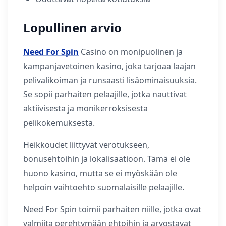
Lopullinen arvio
Need For Spin
Casino on monipuolinen ja
kampanjavetoinen kasino, joka tarjoaa laajan
pelivalikoiman ja runsaasti lisäominaisuuksia.
Se sopii parhaiten pelaajille, jotka nauttivat
aktiivisesta ja monikerroksisesta
pelikokemuksesta.
Heikkoudet liittyvät verotukseen,
bonusehtoihin ja lokalisaatioon. Tämä ei ole
huono kasino, mutta se ei myöskään ole
helpoin vaihtoehto suomalaisille pelaajille.
Need For Spin toimii parhaiten niille, jotka ovat
valmiita perehtymään ehtoihin ja arvostavat