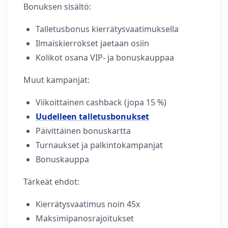
Bonuksen sisältö:
Talletusbonus kierrätysvaatimuksella
Ilmaiskierrokset jaetaan osiin
Kolikot osana VIP- ja bonuskauppaa
Muut kampanjat:
Viikoittainen cashback (jopa 15 %)
Uudelleen talletusbonukset
Päivittäinen bonuskartta
Turnaukset ja palkintokampanjat
Bonuskauppa
Tärkeät ehdot:
Kierrätysvaatimus noin 45x
Maksimipanosrajoitukset