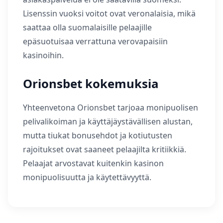
Lisenssin vuoksi voitot ovat veronalaisia, mikä
saattaa olla suomalaisille pelaajille
epäsuotuisaa verrattuna verovapaisiin
kasinoihin.
Orionsbet kokemuksia
Yhteenvetona Orionsbet tarjoaa monipuolisen
pelivalikoiman ja käyttäjäystävällisen alustan,
mutta tiukat bonusehdot ja kotiutusten
rajoitukset ovat saaneet pelaajilta kritiikkiä.
Pelaajat arvostavat kuitenkin kasinon
monipuolisuutta ja käytettävyyttä.