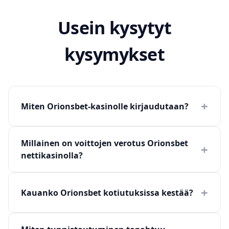
Usein kysytyt
kysymykset
Miten Orionsbet-kasinolle kirjaudutaan?
Millainen on voittojen verotus Orionsbet
nettikasinolla?
Kauanko Orionsbet kotiutuksissa kestää?