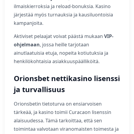
ilmaiskierroksia ja reload-bonuksia. Kasino
järjestää myös turnauksia ja kausiluontoisia
kampanjoita.
Aktiviset pelaajat voivat päästä mukaan
VIP-
ohjelmaan
, jossa heille tarjotaan
ainutlaatuisia etuja, nopeita kotiutuksia ja
henkilökohtaisia asiakkuuspäälliköitä.
Orionsbet nettikasino lisenssi
ja turvallisuus
Orionsbetin tietoturva on ensiarvoisen
tärkeää, ja kasino toimii Curacaon lisenssin
alaisuudessa. Tämä tarkoittaa, että sen
toimintaa valvotaan viranomaisten toimesta ja