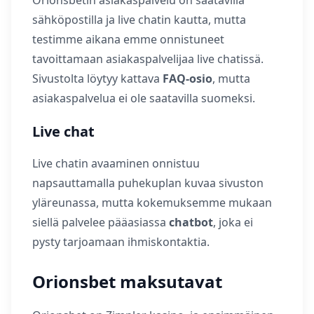
Orionsbetin asiakaspalvelu on saatavilla
sähköpostilla ja live chatin kautta, mutta
testimme aikana emme onnistuneet
tavoittamaan asiakaspalvelijaa live chatissä.
Sivustolta löytyy kattava
FAQ-osio
, mutta
asiakaspalvelua ei ole saatavilla suomeksi.
Live chat
Live chatin avaaminen onnistuu
napsauttamalla puhekuplan kuvaa sivuston
yläreunassa, mutta kokemuksemme mukaan
siellä palvelee pääasiassa
chatbot
, joka ei
pysty tarjoamaan ihmiskontaktia.
Orionsbet maksutavat