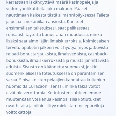
kerrassaan läkähdyttävä määrä kasinopelejä ja
vedonlyöntikohteita joka makuun. Pääset
nauttimaan kaikesta tästä silmänräpäyksessä Talleta
ja pelaa –mekaniikan ansiosta. Kun teet
ensimmäisen talletuksesi, saat pelikassaasi
runsaasti täytettä bonusrahan muodossa, minkä
lisäksi saat aimo läjän ilmaiskierroksia. Kolmiosaisen
tervetulopaketin jälkeen voit hyötyä myös jatkuvista
reload-bonustarjouksista, ilmaisvedoista, cashback-
bonuksista, ilmaiskierroksista ja muista jännittävistä
eduista. Sivusto on käännetty suomeksi, joskin
suomenkielisessä toteutuksessa on parantamisen
varaa. Sinivalkoisten pelaajien kannattaa kuitenkin
huomioida Curacaon lisenssi, minkä takia voitot
eivät ole verottomia. Kotiutusten suhteen emme
muutenkaan voi kehua kasinoa, sillä kotiutukset
ovat hitaita ja niihin liittyy mielestämme epäreiluja
voittokattoja.