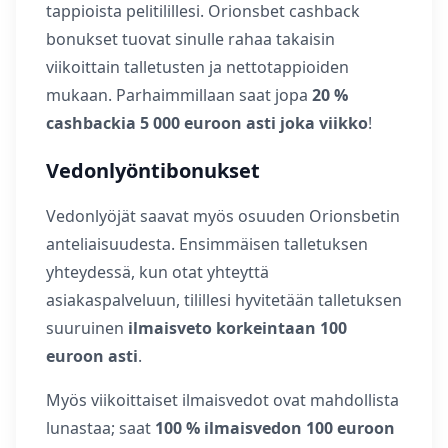
tappioista pelitilillesi. Orionsbet cashback
bonukset tuovat sinulle rahaa takaisin
viikoittain talletusten ja nettotappioiden
mukaan. Parhaimmillaan saat jopa
20 %
cashbackia 5 000 euroon asti joka viikko
!
Vedonlyöntibonukset
Vedonlyöjät saavat myös osuuden Orionsbetin
anteliaisuudesta. Ensimmäisen talletuksen
yhteydessä, kun otat yhteyttä
asiakaspalveluun, tilillesi hyvitetään talletuksen
suuruinen
ilmaisveto korkeintaan 100
euroon asti
.
Myös viikoittaiset ilmaisvedot ovat mahdollista
lunastaa; saat
100 % ilmaisvedon 100 euroon