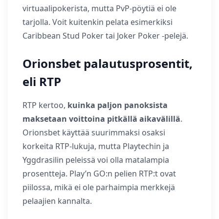
virtuaalipokerista, mutta PvP-pöytiä ei ole
tarjolla. Voit kuitenkin pelata esimerkiksi
Caribbean Stud Poker tai Joker Poker -pelejä.
Orionsbet palautusprosentit,
eli RTP
RTP kertoo,
kuinka paljon panoksista
maksetaan voittoina pitkällä aikavälillä
.
Orionsbet käyttää suurimmaksi osaksi
korkeita RTP-lukuja, mutta Playtechin ja
Yggdrasilin peleissä voi olla matalampia
prosentteja. Play’n GO:n pelien RTP:t ovat
piilossa, mikä ei ole parhaimpia merkkejä
pelaajien kannalta.