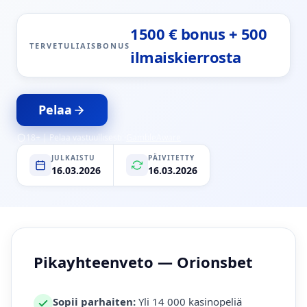
1500 € bonus + 500
TERVETULIAISBONUS
ilmaiskierrosta
Pelaa
18+ | Pelaa vastuullisesti ·
GambleAware
JULKAISTU
PÄIVITETTY
16.03.2026
16.03.2026
Pikayhteenveto — Orionsbet
Sopii parhaiten:
Yli 14 000 kasinopeliä