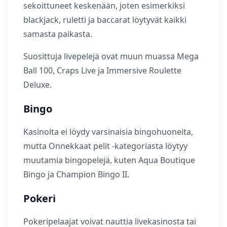
sekoittuneet keskenään, joten esimerkiksi
blackjack, ruletti ja baccarat löytyvät kaikki
samasta paikasta.
Suosittuja livepelejä ovat muun muassa Mega
Ball 100, Craps Live ja Immersive Roulette
Deluxe.
Bingo
Kasinolta ei löydy varsinaisia bingohuoneita,
mutta Onnekkaat pelit -kategoriasta löytyy
muutamia bingopelejä, kuten Aqua Boutique
Bingo ja Champion Bingo II.
Pokeri
Pokeripelaajat voivat nauttia livekasinosta tai