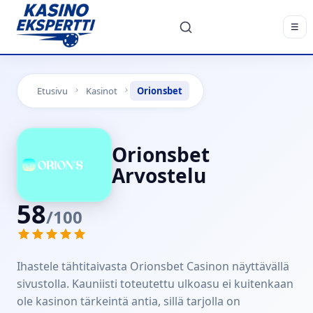
☰
Etusivu
Kasinot
Orionsbet
Orionsbet
Arvostelu
58
/100
Ihastele tähtitaivasta Orionsbet Casinon näyttävällä
sivustolla. Kauniisti toteutettu ulkoasu ei kuitenkaan
ole kasinon tärkeintä antia, sillä tarjolla on