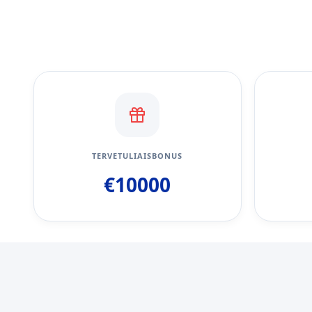
TERVETULIAISBONUS
€10000