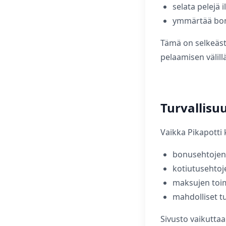
selata pelejä 
ymmärtää bon
Tämä on selkeäs
pelaamisen välillä
Turvallisu
Vaikka Pikapotti kä
bonusehtojen
kotiutusehtoj
maksujen toi
mahdolliset 
Sivusto vaikutta