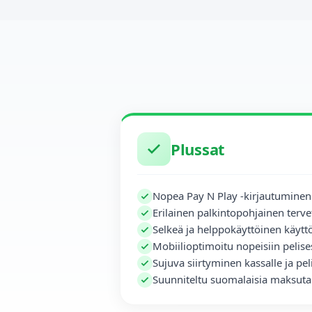
Plussat
Nopea Pay N Play -kirjautuminen
Erilainen palkintopohjainen terve
Selkeä ja helppokäyttöinen käyttö
Mobiilioptimoitu nopeisiin pelise
Sujuva siirtyminen kassalle ja pe
Suunniteltu suomalaisia maksuta