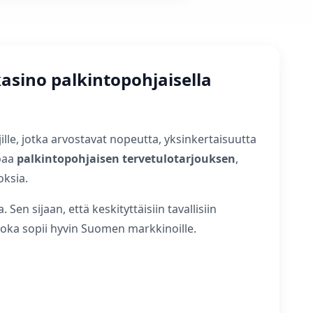
kasino palkintopohjaisella
jille, jotka arvostavat nopeutta, yksinkertaisuutta
joaa
palkintopohjaisen tervetulotarjouksen
,
oksia.
en sijaan, että keskityttäisiin tavallisiin
 joka sopii hyvin Suomen markkinoille.