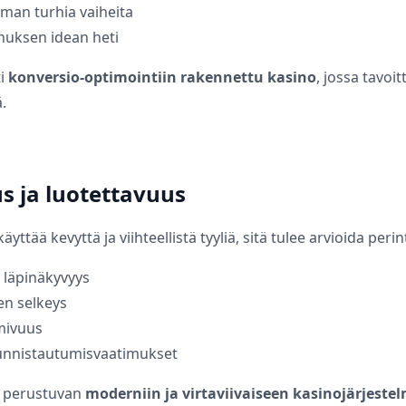
ilman turhia vaiheita
uksen idean heti
ti
konversio-optimointiin rakennettu kasino
, jossa tavoi
.
us ja luotettavuus
yttää kevyttä ja viihteellistä tyyliä, sitä tulee arvioida perinte
 läpinäkyvyys
en selkeys
mivuus
tunnistautumisvaatimukset
a perustuvan
moderniin ja virtaviivaiseen kasinojärjeste