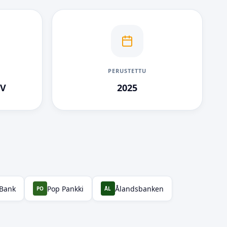
PERUSTETTU
BV
2025
Bank
Pop Pankki
Ålandsbanken
PO
ÅL