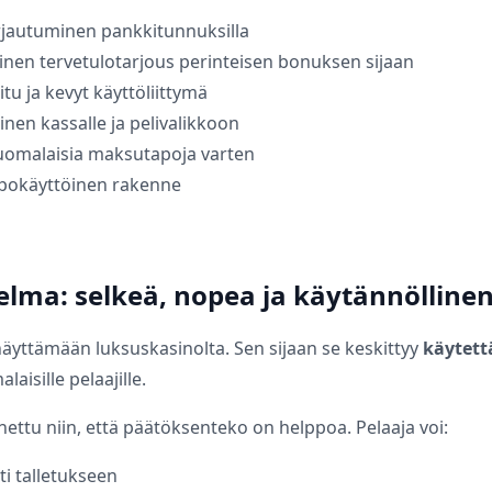
irjautuminen pankkitunnuksilla
inen tervetulotarjous perinteisen bonuksen sijaan
tu ja kevyt käyttöliittymä
nen kassalle ja pelivalikkoon
uomalaisia maksutapoja varten
ppokäyttöinen rakenne
elma: selkeä, nopea ja käytännölline
 näyttämään luksuskasinolta. Sen sijaan se keskittyy
käytett
aisille pelaajille.
ettu niin, että päätöksenteko on helppoa. Pelaaja voi:
ti talletukseen