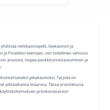
hdistää nettikasinopelit, livekasinon ja
aan ja Poseidon-teemaan, sen todellinen vahvuus
enssin ansiosta, nopea pankkitunnistautuminen ja
.
sinkertaiseksi pikakasinoksi. Tarjolla on
at pitkäaikaista lisäarvoa. Tässä arvostelussa
, käyttökokemuksen ja kokonaisarvon