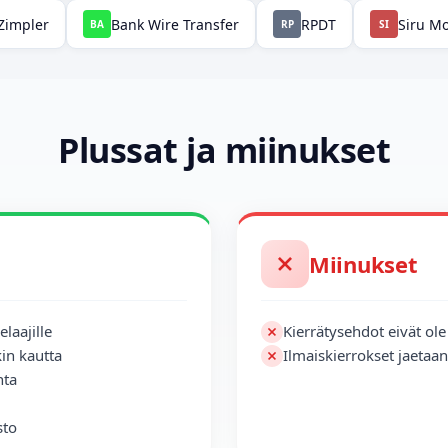
Zimpler
Bank Wire Transfer
RPDT
Siru Mo
BA
RP
SI
Plussat ja miinukset
Miinukset
laajille
Kierrätysehdot eivät o
in kautta
Ilmaiskierrokset jaetaan
nta
sto