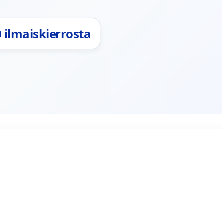
0 ilmaiskierrosta