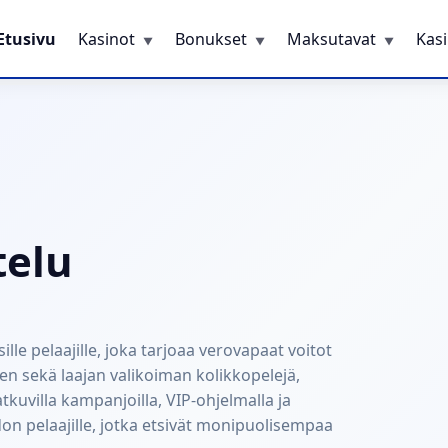
Etusivu
Kasinot
Bonukset
Maksutavat
Kasi
▼
▼
▼
telu
le pelaajille, joka tarjoaa verovapaat voitot
n sekä laajan valikoiman kolikkopelejä,
tkuvilla kampanjoilla, VIP-ohjelmalla ja
don pelaajille, jotka etsivät monipuolisempaa