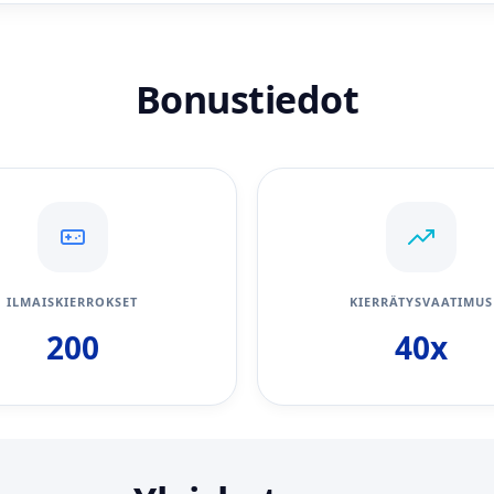
Bonustiedot
ILMAISKIERROKSET
KIERRÄTYSVAATIMUS
200
40x