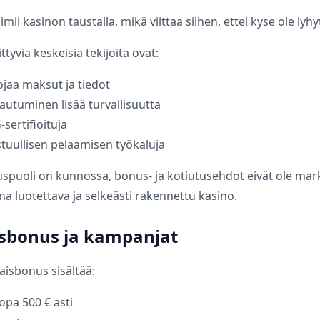
oimii kasinon taustalla, mikä viittaa siihen, ettei kyse ole l
ittyviä keskeisiä tekijöitä ovat:
ojaa maksut ja tiedot
autuminen lisää turvallisuutta
-sertifioituja
stuullisen pelaamisen työkaluja
uuspuoli on kunnossa, bonus- ja kotiutusehdot eivät ole ma
a luotettava ja selkeästi rakennettu kasino.
isbonus ja kampanjat
aisbonus sisältää:
opa 500 € asti