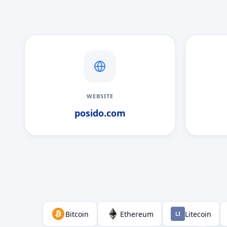
WEBSITE
posido.com
Bitcoin
Ethereum
Litecoin
LI