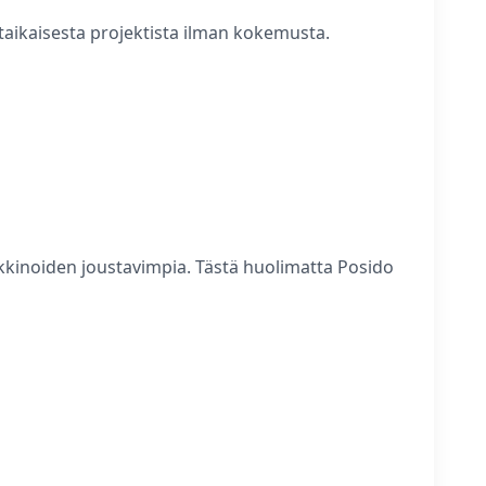
yhytaikaisesta projektista ilman kokemusta.
rkkinoiden joustavimpia. Tästä huolimatta Posido