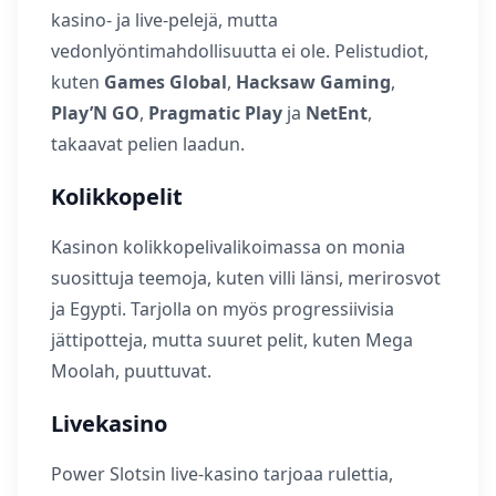
kasino- ja live-pelejä, mutta
vedonlyöntimahdollisuutta ei ole. Pelistudiot,
kuten
Games Global
,
Hacksaw Gaming
,
Play’N GO
,
Pragmatic Play
ja
NetEnt
,
takaavat pelien laadun.
Kolikkopelit
Kasinon kolikkopelivalikoimassa on monia
suosittuja teemoja, kuten villi länsi, merirosvot
ja Egypti. Tarjolla on myös progressiivisia
jättipotteja, mutta suuret pelit, kuten Mega
Moolah, puuttuvat.
Livekasino
Power Slotsin live-kasino tarjoaa rulettia,