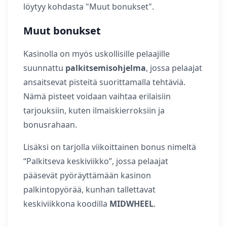
löytyy kohdasta "Muut bonukset".
Muut bonukset
Kasinolla on myös uskollisille pelaajille
suunnattu
palkitsemisohjelma
, jossa pelaajat
ansaitsevat pisteitä suorittamalla tehtäviä.
Nämä pisteet voidaan vaihtaa erilaisiin
tarjouksiin, kuten ilmaiskierroksiin ja
bonusrahaan.
Lisäksi on tarjolla viikoittainen bonus nimeltä
“Palkitseva keskiviikko”, jossa pelaajat
pääsevät pyöräyttämään kasinon
palkintopyörää, kunhan tallettavat
keskiviikkona koodilla
MIDWHEEL
.