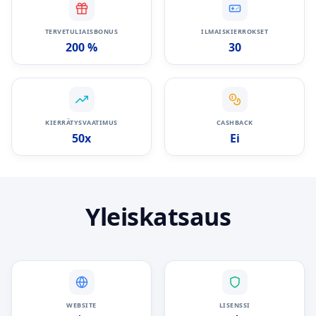
TERVETULIAISBONUS
ILMAISKIERROKSET
200 %
30
KIERRÄTYSVAATIMUS
CASHBACK
50x
Ei
Yleiskatsaus
WEBSITE
LISENSSI