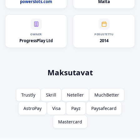
powerslots.com
Malta
OWNER
PERUSTETTU
ProgressPlay Ltd
2014
Maksutavat
Trustly
Skrill
Neteller
MuchBetter
AstroPay
Visa
Payz
Paysafecard
Mastercard