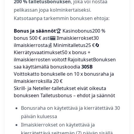
200 % talletusbonuksen
, joka voi nostaa
pelikassan jopa kolminkertaiseksi.
Katsotaanpa tarkemmin bonuksen ehtoja:
Bonus ja säännöt
🏆 Kasinobonus200 %
bonus 500 € asti🎰 Ilmaiskierrokset30
ilmaiskierrosta💰 Minimitalletus25 €🔄
Kierrätysvaatimukset50 x bonus +
ilmaiskierrosten voitot❗️ RajoituksetBonuksen
saa käyttämällä bonuskoodia
30SB
Voittokatto bonukselle on 10 x bonusraha ja
ilmaiskierroksilla 20 €
Skrill- ja Neteller-talletukset eivät oikeuta
bonukseen Talletusbonus – ehdot ja säännöt
Bonusraha on käytettävä ja kierrätettävä 30
päivän kuluessa
Ilmaiskierrokset on käytettävä ja
kierrätettävä seitsemän (7) päivän sisällä