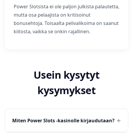
Power Slotsista ei ole paljon julkista palautetta,
mutta osa pelaajista on kritisoinut
bonusehtoja. Toisaalta pelivalikoima on saanut
kiitosta, vaikka se onkin rajallinen.
Usein kysytyt
kysymykset
Miten Power Slots -kasinolle kirjaudutaan?