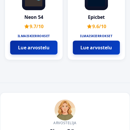
Neon 54
Epicbet
9.7/10
9.6/10
ILMAISKIERROKSET
ILMAISKIERROKSET
Lue arvostelu
Lue arvostelu
ARVOSTELIJA