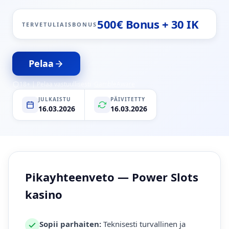
500€ Bonus + 30 IK
TERVETULIAISBONUS
Pelaa
18+ | Pelaa vastuullisesti ·
GambleAware
JULKAISTU
PÄIVITETTY
16.03.2026
16.03.2026
Pikayhteenveto — Power Slots
kasino
Sopii parhaiten:
Teknisesti turvallinen ja