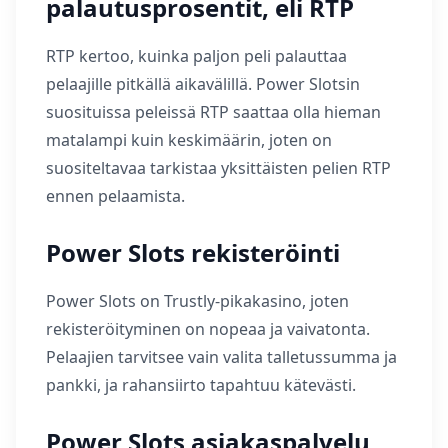
palautusprosentit, eli RTP
RTP kertoo, kuinka paljon peli palauttaa
pelaajille pitkällä aikavälillä. Power Slotsin
suosituissa peleissä RTP saattaa olla hieman
matalampi kuin keskimäärin, joten on
suositeltavaa tarkistaa yksittäisten pelien RTP
ennen pelaamista.
Power Slots rekisteröinti
Power Slots on Trustly-pikakasino, joten
rekisteröityminen on nopeaa ja vaivatonta.
Pelaajien tarvitsee vain valita talletussumma ja
pankki, ja rahansiirto tapahtuu kätevästi.
Power Slots asiakaspalvelu