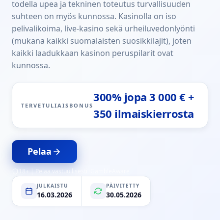
todella upea ja tekninen toteutus turvallisuuden
suhteen on myös kunnossa. Kasinolla on iso
pelivalikoima, live-kasino sekä urheiluvedonlyönti
(mukana kaikki suomalaisten suosikkilajit), joten
kaikki laadukkaan kasinon peruspilarit ovat
kunnossa.
300% jopa 3 000 € +
TERVETULIAISBONUS
350 ilmaiskierrosta
Pelaa
18+ | Pelaa vastuullisesti ·
GambleAware
JULKAISTU
PÄIVITETTY
16.03.2026
30.05.2026