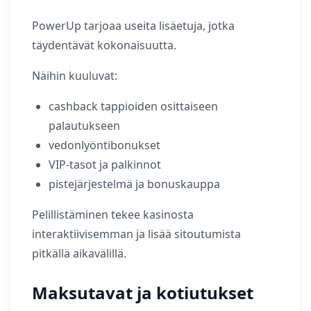
PowerUp tarjoaa useita lisäetuja, jotka
täydentävät kokonaisuutta.
Näihin kuuluvat:
cashback tappioiden osittaiseen
palautukseen
vedonlyöntibonukset
VIP-tasot ja palkinnot
pistejärjestelmä ja bonuskauppa
Pelillistäminen tekee kasinosta
interaktiivisemman ja lisää sitoutumista
pitkällä aikavälillä.
Maksutavat ja kotiutukset