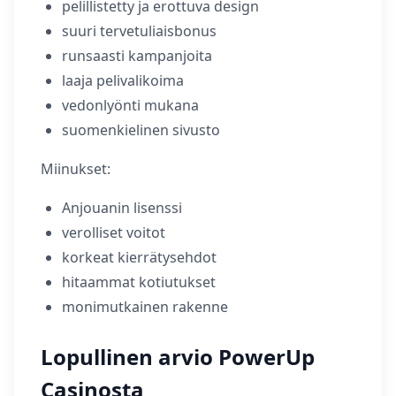
pelillistetty ja erottuva design
suuri tervetuliaisbonus
runsaasti kampanjoita
laaja pelivalikoima
vedonlyönti mukana
suomenkielinen sivusto
Miinukset:
Anjouanin lisenssi
verolliset voitot
korkeat kierrätysehdot
hitaammat kotiutukset
monimutkainen rakenne
Lopullinen arvio PowerUp
Casinosta