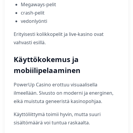
Megaways-pelit
crash-pelit
vedonlyönti
Erityisesti kolikkopelit ja live-kasino ovat
vahvasti esillä.
Käyttökokemus ja
mobiilipelaaminen
PowerUp Casino erottuu visuaalisella
ilmeellään. Sivusto on moderni ja energinen,
eikä muistuta geneeristä kasinopohjaa.
Käyttöliittymä toimii hyvin, mutta suuri
sisältömäärä voi tuntua raskaalta.