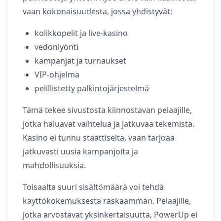
vaan kokonaisuudesta, jossa yhdistyvät:
kolikkopelit ja live-kasino
vedonlyönti
kampanjat ja turnaukset
VIP-ohjelma
pelillistetty palkintojärjestelmä
Tämä tekee sivustosta kiinnostavan pelaajille,
jotka haluavat vaihtelua ja jatkuvaa tekemistä.
Kasino ei tunnu staattiselta, vaan tarjoaa
jatkuvasti uusia kampanjoita ja
mahdollisuuksia.
Toisaalta suuri sisältömäärä voi tehdä
käyttökokemuksesta raskaamman. Pelaajille,
jotka arvostavat yksinkertaisuutta, PowerUp ei