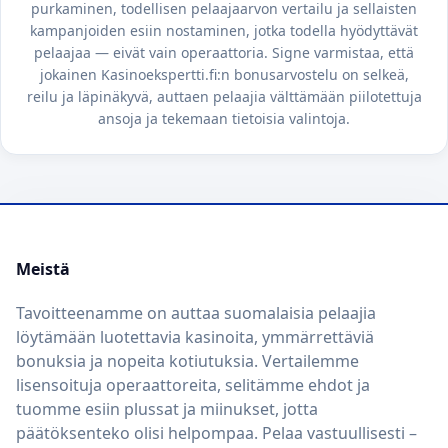
purkaminen, todellisen pelaajaarvon vertailu ja sellaisten
kampanjoiden esiin nostaminen, jotka todella hyödyttävät
pelaajaa — eivät vain operaattoria. Signe varmistaa, että
jokainen Kasinoekspertti.fi:n bonusarvostelu on selkeä,
reilu ja läpinäkyvä, auttaen pelaajia välttämään piilotettuja
ansoja ja tekemaan tietoisia valintoja.
Meistä
Tavoitteenamme on auttaa suomalaisia pelaajia
löytämään luotettavia kasinoita, ymmärrettäviä
bonuksia ja nopeita kotiutuksia. Vertailemme
lisensoituja operaattoreita, selitämme ehdot ja
tuomme esiin plussat ja miinukset, jotta
päätöksenteko olisi helpompaa. Pelaa vastuullisesti –