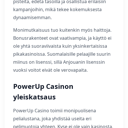
pisteitä, edetä tasoilla ja osallistua erilaisiin
kampanjoihin, mikä tekee kokemuksesta
dynaamisemman.
Monimutkaisuus tuo kuitenkin myös haittoja.
Bonusrakenteet ovat vaativampia, ja käyttö ei
ole yhtä suoraviivaista kuin yksinkertaisissa
pikakasinoissa. Suomalaisille pelaajille suurin
miinus on lisenssi, sillä Anjouanin lisenssin
vuoksi voitot eivät ole verovapaita.
PowerUp Casinon
yleiskatsaus
PowerUp Casino toimii monipuolisena
pelialustana, joka yhdistää useita eri
pelimuotoja yhteen. Kyse ei ole vain kasinosta,