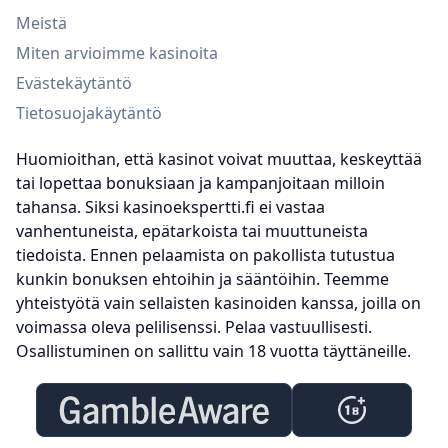
Meistä
Miten arvioimme kasinoita
Evästekäytäntö
Tietosuojakäytäntö
Huomioithan, että kasinot voivat muuttaa, keskeyttää
tai lopettaa bonuksiaan ja kampanjoitaan milloin
tahansa. Siksi kasinoekspertti.fi ei vastaa
vanhentuneista, epätarkoista tai muuttuneista
tiedoista. Ennen pelaamista on pakollista tutustua
kunkin bonuksen ehtoihin ja sääntöihin. Teemme
yhteistyötä vain sellaisten kasinoiden kanssa, joilla on
voimassa oleva pelilisenssi. Pelaa vastuullisesti.
Osallistuminen on sallittu vain 18 vuotta täyttäneille.