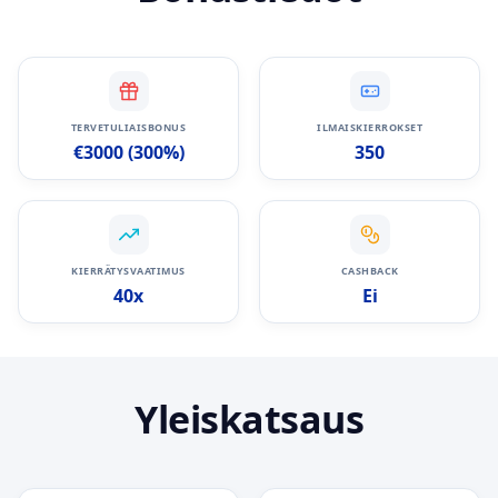
TERVETULIAISBONUS
ILMAISKIERROKSET
€3000 (300%)
350
KIERRÄTYSVAATIMUS
CASHBACK
40x
Ei
Yleiskatsaus