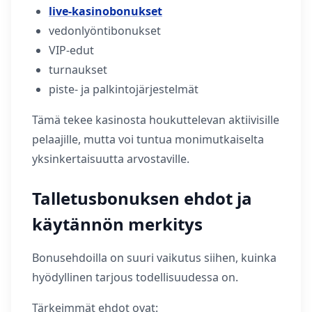
live-kasinobonukset
vedonlyöntibonukset
VIP-edut
turnaukset
piste- ja palkintojärjestelmät
Tämä tekee kasinosta houkuttelevan aktiivisille
pelaajille, mutta voi tuntua monimutkaiselta
yksinkertaisuutta arvostaville.
Talletusbonuksen ehdot ja
käytännön merkitys
Bonusehdoilla on suuri vaikutus siihen, kuinka
hyödyllinen tarjous todellisuudessa on.
Tärkeimmät ehdot ovat: