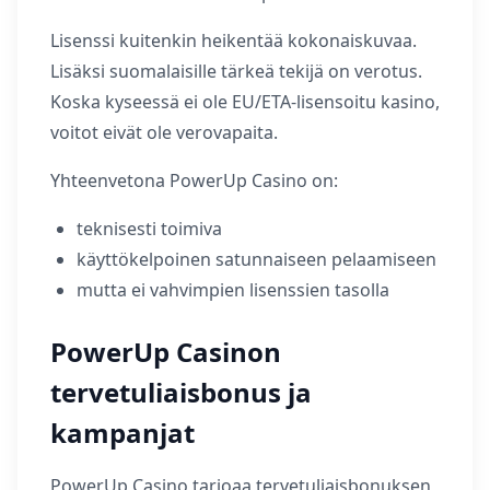
Lisenssi kuitenkin heikentää kokonaiskuvaa.
Lisäksi suomalaisille tärkeä tekijä on verotus.
Koska kyseessä ei ole EU/ETA-lisensoitu kasino,
voitot eivät ole verovapaita.
Yhteenvetona PowerUp Casino on:
teknisesti toimiva
käyttökelpoinen satunnaiseen pelaamiseen
mutta ei vahvimpien lisenssien tasolla
PowerUp Casinon
tervetuliaisbonus ja
kampanjat
PowerUp Casino tarjoaa tervetuliaisbonuksen