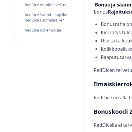
Bonus ja säänn
RedDice mobiilisovellus
bonus
Rajoituks
RedDice Suomi – sopiiko
RedDice suomalaisille?
Bonusraha on 
RedDice kokemuksia
Kierrätys tule
Useita talletu
Kolikkopelit o
Raaputusarvat,
RedDicen tervetul
Ilmaiskierro
RedDice ei tällä 
Bonuskoodi 
RedDicella ei ta