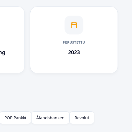
PERUSTETTU
ng
2023
POP Pankki
Ålandsbanken
Revolut