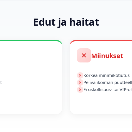
Edut ja haitat
Miinukset
Korkea minimikotiutus
t
Pelivalikoiman puutteel
Ei uskollisuus- tai VIP-