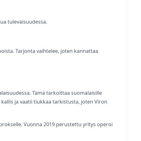
tua tulevaisuudessa.
noista. Tarjonta vaihtelee, joten kannattaa
laisuudessa. Tämä tarkoittaa suomalaisille
allis ja vaatii tiukkaa tarkistusta, joten Viron
yprokselle. Vuonna 2019 perustettu yritys operoi