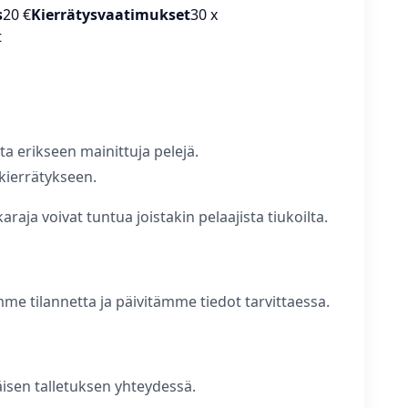
s
20 €
Kierrätysvaatimukset
30 x
t
ta erikseen mainittuja pelejä.
 kierrätykseen.
ja voivat tuntua joistakin pelaajista tiukoilta.
amme tilannetta ja päivitämme tiedot tarvittaessa.
isen talletuksen yhteydessä.