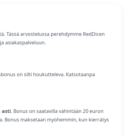
mistä. Tässä arvostelussa perehdymme RedDicen
 ja asiakaspalveluun.
isbonus on silti houkutteleva. Katsotaanpa
 asti
. Bonus on saatavilla vähintään 20 euron
uroa. Bonus maksetaan myöhemmin, kun kierrätys