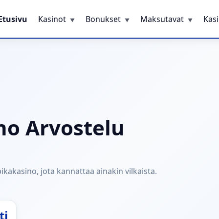
Etusivu
Kasinot
Bonukset
Maksutavat
Kasi
▼
▼
▼
no Arvostelu
pikakasino, jota kannattaa ainakin vilkaista.
ti