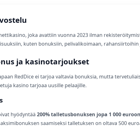
vostelu
nettikasino, joka avattiin vuonna 2023 ilman rekisteröity
suuksiin, kuten bonuksiin, pelivalikoimaan, rahansiirtoihin
nus ja kasinotarjoukset
paan RedDice ei tarjoa valtavia bonuksia, mutta tervetulia
tuja kasino tarjoaa uusille pelaajille.
s
oivat hyödyntää
200% talletusbonuksen jopa 1 000 euroon
a maksimibonuksen saamiseksi talletuksen on oltava 500 e