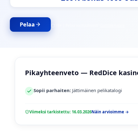
Pelaa
18+ | Pelaa vastuullisesti ·
GambleAware
Pikayhteenveto — RedDice kasin
Sopii parhaiten:
Jättimäinen pelikatalogi
Viimeksi tarkistettu: 16.03.2026
Näin arvioimme →