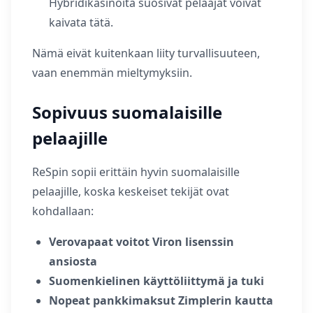
Hybridikasinoita suosivat pelaajat voivat
kaivata tätä.
Nämä eivät kuitenkaan liity turvallisuuteen,
vaan enemmän mieltymyksiin.
Sopivuus suomalaisille
pelaajille
ReSpin sopii erittäin hyvin suomalaisille
pelaajille, koska keskeiset tekijät ovat
kohdallaan:
Verovapaat voitot Viron lisenssin
ansiosta
Suomenkielinen käyttöliittymä ja tuki
Nopeat pankkimaksut Zimplerin kautta