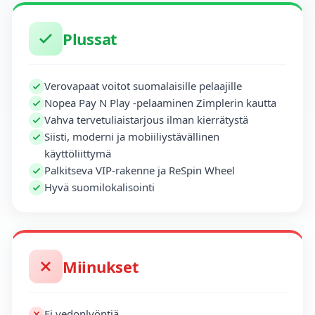
Plussat
Verovapaat voitot suomalaisille pelaajille
Nopea Pay N Play -pelaaminen Zimplerin kautta
Vahva tervetuliaistarjous ilman kierrätystä
Siisti, moderni ja mobiiliystävällinen
käyttöliittymä
Palkitseva VIP-rakenne ja ReSpin Wheel
Hyvä suomilokalisointi
Miinukset
Ei vedonlyöntiä