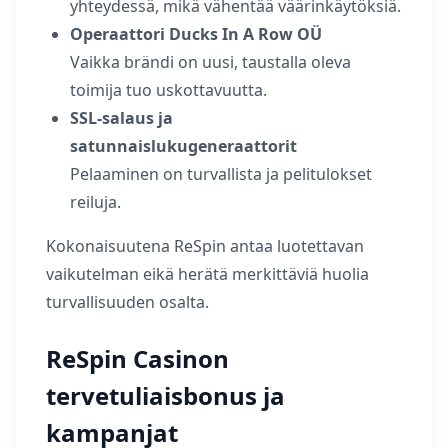
yhteydessä, mikä vähentää väärinkäytöksiä.
Operaattori Ducks In A Row OÜ
Vaikka brändi on uusi, taustalla oleva
toimija tuo uskottavuutta.
SSL-salaus ja
satunnaislukugeneraattorit
Pelaaminen on turvallista ja pelitulokset
reiluja.
Kokonaisuutena ReSpin antaa luotettavan
vaikutelman eikä herätä merkittäviä huolia
turvallisuuden osalta.
ReSpin Casinon
tervetuliaisbonus ja
kampanjat