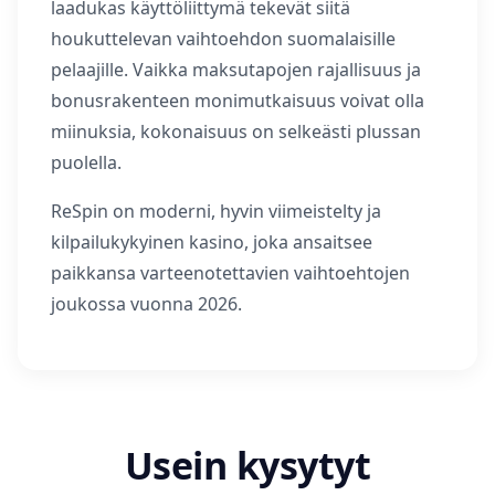
laadukas käyttöliittymä tekevät siitä
houkuttelevan vaihtoehdon suomalaisille
pelaajille. Vaikka maksutapojen rajallisuus ja
bonusrakenteen monimutkaisuus voivat olla
miinuksia, kokonaisuus on selkeästi plussan
puolella.
ReSpin on moderni, hyvin viimeistelty ja
kilpailukykyinen kasino, joka ansaitsee
paikkansa varteenotettavien vaihtoehtojen
joukossa vuonna 2026.
Usein kysytyt