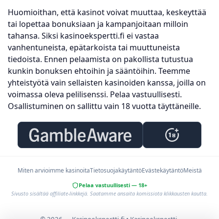
Huomioithan, että kasinot voivat muuttaa, keskeyttää
tai lopettaa bonuksiaan ja kampanjoitaan milloin
tahansa. Siksi kasinoekspertti.fi ei vastaa
vanhentuneista, epätarkoista tai muuttuneista
tiedoista. Ennen pelaamista on pakollista tutustua
kunkin bonuksen ehtoihin ja sääntöihin. Teemme
yhteistyötä vain sellaisten kasinoiden kanssa, joilla on
voimassa oleva pelilisenssi. Pelaa vastuullisesti.
Osallistuminen on sallittu vain 18 vuotta täyttäneille.
Miten arvioimme kasinoita
Tietosuojakäytäntö
Evästekäytäntö
Meistä
Pelaa vastuullisesti — 18+
Sivusto sisältää affiliate-linkkejä. Saatamme ansaita komissiota klikkausten kautta.