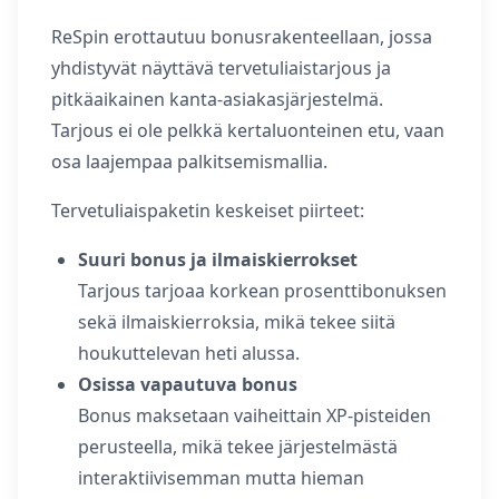
ReSpin erottautuu bonusrakenteellaan, jossa
yhdistyvät näyttävä tervetuliaistarjous ja
pitkäaikainen kanta-asiakasjärjestelmä.
Tarjous ei ole pelkkä kertaluonteinen etu, vaan
osa laajempaa palkitsemismallia.
Tervetuliaispaketin keskeiset piirteet:
Suuri bonus ja ilmaiskierrokset
Tarjous tarjoaa korkean prosenttibonuksen
sekä ilmaiskierroksia, mikä tekee siitä
houkuttelevan heti alussa.
Osissa vapautuva bonus
Bonus maksetaan vaiheittain XP-pisteiden
perusteella, mikä tekee järjestelmästä
interaktiivisemman mutta hieman