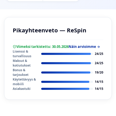
Pikayhteenveto — ReSpin
Viimeksi tarkistettu: 30.05.2026
Näin arvioimme →
Lisenssi &
24/25
turvallisuus
Maksut &
24/25
kotiutukset
Bonus &
19/20
tarjoukset
Käytettävyys &
14/15
mobiili
Asiakastuki
14/15