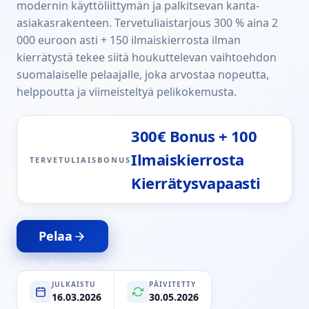
modernin käyttöliittymän ja palkitsevan kanta-
asiakasrakenteen. Tervetuliaistarjous 300 % aina 2
000 euroon asti + 150 ilmaiskierrosta ilman
kierrätystä tekee siitä houkuttelevan vaihtoehdon
suomalaiselle pelaajalle, joka arvostaa nopeutta,
helppoutta ja viimeisteltyä pelikokemusta.
300€ Bonus + 100
Ilmaiskierrosta
TERVETULIAISBONUS
Kierrätysvapaasti
Pelaa
18+ | Pelaa vastuullisesti ·
GambleAware
JULKAISTU
PÄIVITETTY
16.03.2026
30.05.2026