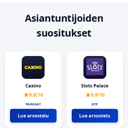
Asiantuntijoiden
suositukset
Caxino
Slots Palace
9.8/10
9.8/10
PARHAAT
RTP
Lue arvostelu
Lue arvostelu