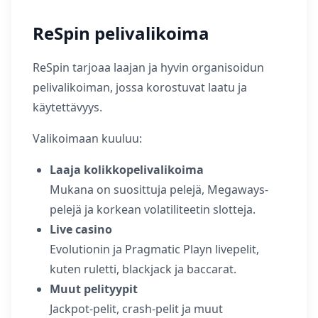
ReSpin pelivalikoima
ReSpin tarjoaa laajan ja hyvin organisoidun
pelivalikoiman, jossa korostuvat laatu ja
käytettävyys.
Valikoimaan kuuluu:
Laaja kolikkopelivalikoima
Mukana on suosittuja pelejä, Megaways-
pelejä ja korkean volatiliteetin slotteja.
Live casino
Evolutionin ja Pragmatic Playn livepelit,
kuten ruletti, blackjack ja baccarat.
Muut pelityypit
Jackpot-pelit, crash-pelit ja muut