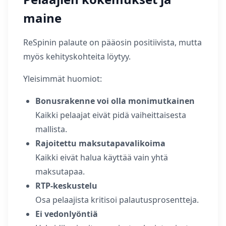
maine
ReSpinin palaute on pääosin positiivista, mutta
myös kehityskohteita löytyy.
Yleisimmät huomiot:
Bonusrakenne voi olla monimutkainen
Kaikki pelaajat eivät pidä vaiheittaisesta
mallista.
Rajoitettu maksutapavalikoima
Kaikki eivät halua käyttää vain yhtä
maksutapaa.
RTP-keskustelu
Osa pelaajista kritisoi palautusprosentteja.
Ei vedonlyöntiä