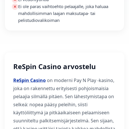
Ei ole paras vaihtoehto pelaajalle, joka haluaa
mahdollisimman laajan maksutapa- tai
pelistudiovalikoiman
ReSpin Casino arvostelu
ReSpin Casino
on moderni Pay N Play -kasino,
joka on rakennettu erityisesti pohjoismaisia
pelaajia silmällä pitäen. Sen lähestymistapa on
selkeä: nopea pääsy peleihin, siisti
käyttöliittymä ja pitkäaikaiseen pelaamiseen
suunniteltu palkitsemisjärjestelmä. Sen sijaan,
että kasino yrittäisi tarjota kaikkea mahdollista