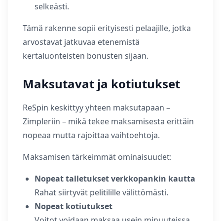
selkeästi.
Tämä rakenne sopii erityisesti pelaajille, jotka
arvostavat jatkuvaa etenemistä
kertaluonteisten bonusten sijaan.
Maksutavat ja kotiutukset
ReSpin keskittyy yhteen maksutapaan –
Zimpleriin – mikä tekee maksamisesta erittäin
nopeaa mutta rajoittaa vaihtoehtoja.
Maksamisen tärkeimmät ominaisuudet:
Nopeat talletukset verkkopankin kautta
Rahat siirtyvät pelitilille välittömästi.
Nopeat kotiutukset
Voitot voidaan maksaa usein minuuteissa