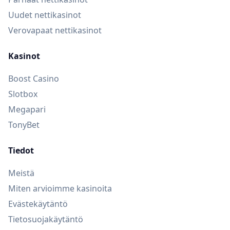
Uudet nettikasinot
Verovapaat nettikasinot
Kasinot
Boost Casino
Slotbox
Megapari
TonyBet
Tiedot
Meistä
Miten arvioimme kasinoita
Evästekäytäntö
Tietosuojakäytäntö