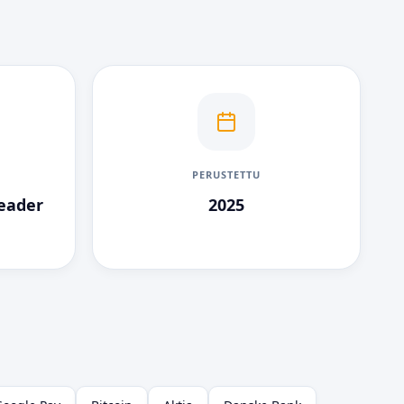
PERUSTETTU
eader
2025