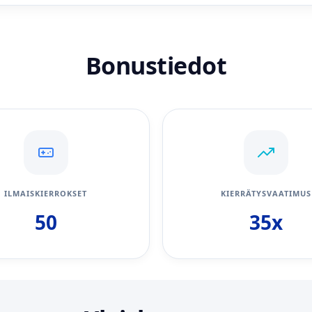
Bonustiedot
ILMAISKIERROKSET
KIERRÄTYSVAATIMUS
50
35x