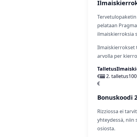
Ilmaiskierro
Tervetulopaketin 
pelataan Pragmati
ilmaiskierroksia 
Ilmaiskierrokset 
arvolla per kierro
Talletus
Ilmaiski
€🎰 2. talletus10
€
Bonuskoodi 
Rizziossa ei tarv
yhteydessä, niin s
osiosta.