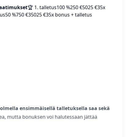
vaatimukset
🏆 1. talletus100 %250 €5025 €35x
etus50 %750 €35025 €35x bonus + talletus
olmella ensimmäisellä talletuksella saa sekä
kea, mutta bonuksen voi halutessaan jättää