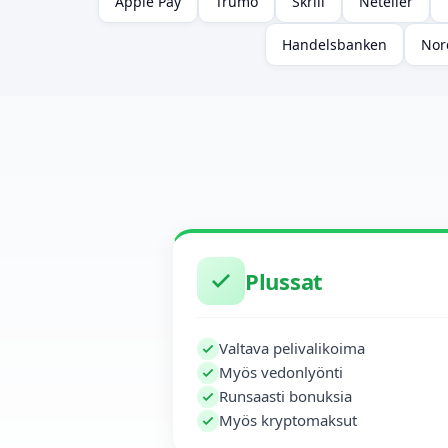
Apple Pay
Trumo
Skrill
Neteller
Handelsbanken
Nor
Plussat
Valtava pelivalikoima
Myös vedonlyönti
Runsaasti bonuksia
Myös kryptomaksut