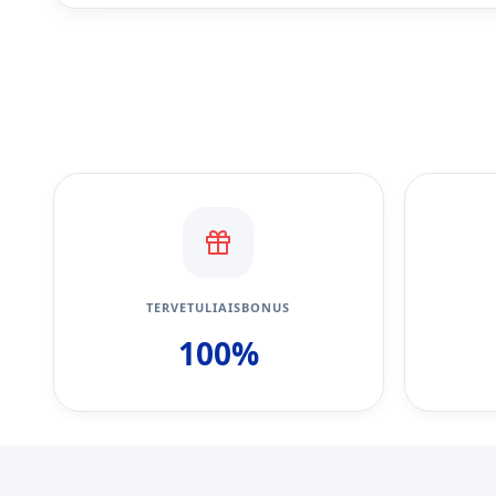
TERVETULIAISBONUS
100%