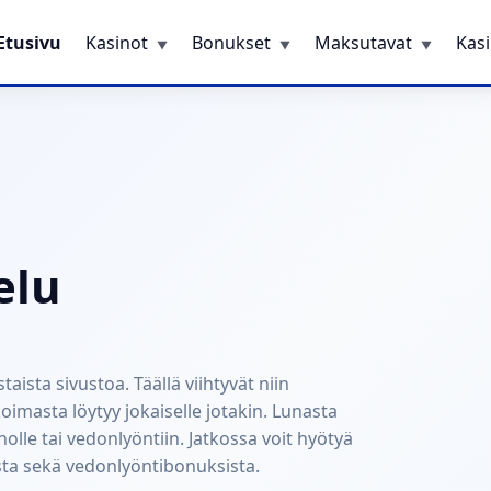
Etusivu
Kasinot
Bonukset
Maksutavat
Kasi
▼
▼
▼
elu
ista sivustoa. Täällä viihtyvät niin
koimasta löytyy jokaiselle jotakin. Lunasta
olle tai vedonlyöntiin. Jatkossa voit hyötyä
ista sekä vedonlyöntibonuksista.