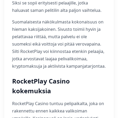
Siksi se sopii erityisesti pelaajille, jotka
haluavat saman pelitilin alta paljon vaihtelua.
Suomalaisesta näkökulmasta kokonaisuus on
hieman kaksijakoinen. Sivusto toimii hyvin ja
pelattavaa riittää, mutta palvelu ei ole
suomeksi eikä voittoja voi pitää verovapaina.
Silti RocketPlay voi kiinnostaa etenkin pelaajia,
jotka arvostavat laajaa pelivalikoimaa,
kryptomaksuja ja aktiivista kampanjatarjontaa.
RocketPlay Casino
kokemuksia
RocketPlay Casino tuntuu pelipaikalta, joka on
rakennettu ennen kaikkea valikoiman