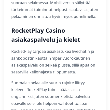
suoraan selaimessa. Mobiiliversio säilyttää
tärkeimmät toiminnot helposti saatavilla, joten
pelaaminen onnistuu hyvin myös puhelimella.
RocketPlay Casino
asiakaspalvelu ja kielet
RocketPlay tarjoaa asiakastukea livechatin ja
sähköpostin kautta. Ympärivuorokautinen
asiakaspalvelu on selkeä plussa, sillä apua on
saatavilla kellonajasta riippumatta.
Suomalaispelaajalle suurin rajoite liittyy
kieleen. RocketPlay toimii pääasiassa
englanniksi, joten suomenkielistä palvelua
etsivälle se ei ole helpoin vaihtoehto. Itse