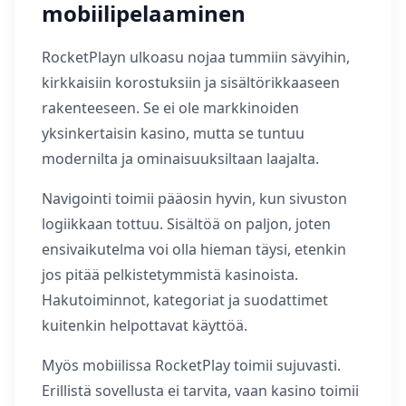
mobiilipelaaminen
RocketPlayn ulkoasu nojaa tummiin sävyihin,
kirkkaisiin korostuksiin ja sisältörikkaaseen
rakenteeseen. Se ei ole markkinoiden
yksinkertaisin kasino, mutta se tuntuu
modernilta ja ominaisuuksiltaan laajalta.
Navigointi toimii pääosin hyvin, kun sivuston
logiikkaan tottuu. Sisältöä on paljon, joten
ensivaikutelma voi olla hieman täysi, etenkin
jos pitää pelkistetymmistä kasinoista.
Hakutoiminnot, kategoriat ja suodattimet
kuitenkin helpottavat käyttöä.
Myös mobiilissa RocketPlay toimii sujuvasti.
Erillistä sovellusta ei tarvita, vaan kasino toimii