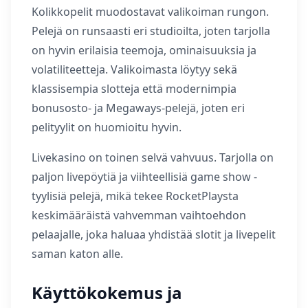
Kolikkopelit muodostavat valikoiman rungon.
Pelejä on runsaasti eri studioilta, joten tarjolla
on hyvin erilaisia teemoja, ominaisuuksia ja
volatiliteetteja. Valikoimasta löytyy sekä
klassisempia slotteja että modernimpia
bonusosto- ja Megaways-pelejä, joten eri
pelityylit on huomioitu hyvin.
Livekasino on toinen selvä vahvuus. Tarjolla on
paljon livepöytiä ja viihteellisiä game show -
tyylisiä pelejä, mikä tekee RocketPlaysta
keskimääräistä vahvemman vaihtoehdon
pelaajalle, joka haluaa yhdistää slotit ja livepelit
saman katon alle.
Käyttökokemus ja