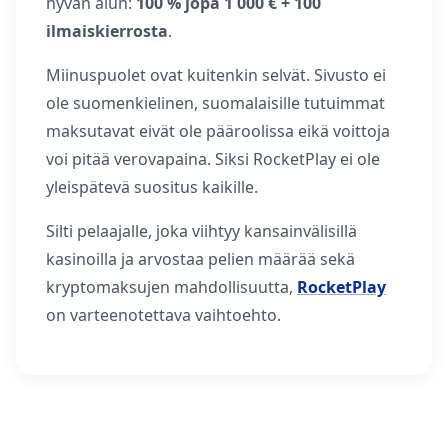
hyvän alun:
100 % jopa 1 000 € + 100
ilmaiskierrosta
.
Miinuspuolet ovat kuitenkin selvät. Sivusto ei
ole suomenkielinen, suomalaisille tutuimmat
maksutavat eivät ole pääroolissa eikä voittoja
voi pitää verovapaina. Siksi RocketPlay ei ole
yleispätevä suositus kaikille.
Silti pelaajalle, joka viihtyy kansainvälisillä
kasinoilla ja arvostaa pelien määrää sekä
kryptomaksujen mahdollisuutta,
RocketPlay
on varteenotettava vaihtoehto.