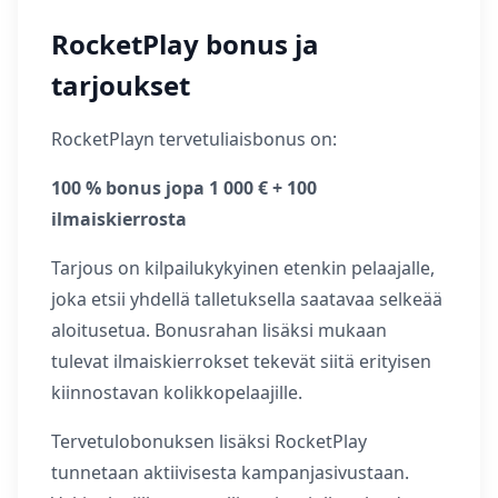
RocketPlay bonus ja
tarjoukset
RocketPlayn tervetuliaisbonus on:
100 % bonus jopa 1 000 € + 100
ilmaiskierrosta
Tarjous on kilpailukykyinen etenkin pelaajalle,
joka etsii yhdellä talletuksella saatavaa selkeää
aloitusetua. Bonusrahan lisäksi mukaan
tulevat ilmaiskierrokset tekevät siitä erityisen
kiinnostavan kolikkopelaajille.
Tervetulobonuksen lisäksi RocketPlay
tunnetaan aktiivisesta kampanjasivustaan.