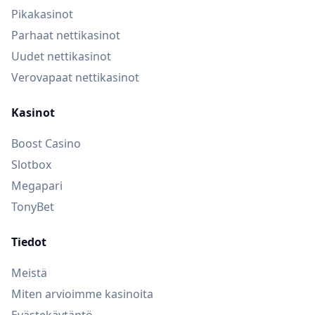
Pikakasinot
Parhaat nettikasinot
Uudet nettikasinot
Verovapaat nettikasinot
Kasinot
Boost Casino
Slotbox
Megapari
TonyBet
Tiedot
Meistä
Miten arvioimme kasinoita