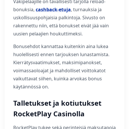
Vakipelaajille on tavallisesti tarjolla reload-
bonuksia,
cashback-etuja
, turnauksia ja
uskollisuuspohjaisia palkintoja. Sivusto on
rakennettu niin, että bonukset eivät jää vain
uusien pelaajien houkuttimeksi.
Bonusehdot kannattaa kuitenkin aina lukea
huolellisesti ennen tarjouksen lunastamista.
Kierrätysvaatimukset, maksimipanokset,
voimassaoloajat ja mahdolliset voittokatot
vaikuttavat siihen, kuinka arvokas bonus
käytännössä on.
Talletukset ja kotiutukset
RocketPlay Casinolla
RocketPlay tukee sekä perinteisiä maksutapoja