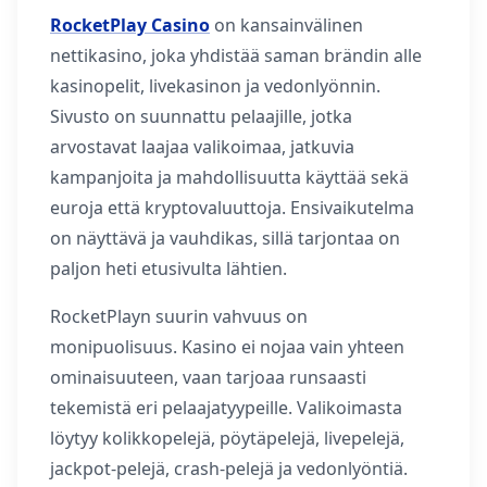
RocketPlay Casino
on kansainvälinen
nettikasino, joka yhdistää saman brändin alle
kasinopelit, livekasinon ja vedonlyönnin.
Sivusto on suunnattu pelaajille, jotka
arvostavat laajaa valikoimaa, jatkuvia
kampanjoita ja mahdollisuutta käyttää sekä
euroja että kryptovaluuttoja. Ensivaikutelma
on näyttävä ja vauhdikas, sillä tarjontaa on
paljon heti etusivulta lähtien.
RocketPlayn suurin vahvuus on
monipuolisuus. Kasino ei nojaa vain yhteen
ominaisuuteen, vaan tarjoaa runsaasti
tekemistä eri pelaajatyypeille. Valikoimasta
löytyy kolikkopelejä, pöytäpelejä, livepelejä,
jackpot-pelejä, crash-pelejä ja vedonlyöntiä.