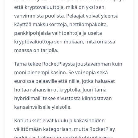
että kryptovaluuttoja, mikä on yksi sen
vahvimmista puolista. Pelaajat voivat yleensä
käyttää maksukortteja, nettilompakoita,
pankkipohjaisia vaihtoehtoja ja useita
kryptovaluuttoja sen mukaan, mitä omassa
maassa on tarjolla.
Tämä tekee RocketPlaysta joustavamman kuin
moni pienempi kasino. Se voi sopia sekä
euroissa pelaaville että niille, jotka haluavat
hoitaa rahansiirrot kryptolla. Juuri tämä
hybridimalli tekee sivustosta kiinnostavan
kansainväliselle yleisölle.
Kotiutukset eivät kuulu pikakasinoiden
välittömään kategoriaan, mutta RocketPlay
pyrkii käsittelemään nostot kohtuullisessa