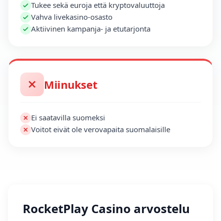
Tukee sekä euroja että kryptovaluuttoja
Vahva livekasino-osasto
Aktiivinen kampanja- ja etutarjonta
Miinukset
Ei saatavilla suomeksi
Voitot eivät ole verovapaita suomalaisille
RocketPlay Casino arvostelu