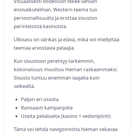
Visuaalisesti RodeoSlot tekee vahvan
ensivaikutelman. Western-teema tuo
persoonallisuutta ja erottaa sivuston
perinteisistä kasinoista.
Ulkoasu on värikäs ja elävä, mikä voi miellyttää
teemaa arvostavia pelaajia.
Kun sivustoon perehtyy tarkemmin,
kokonaisuus muuttuu hieman raskaammaksi.
Sivusto tuntuu enemmän laajalta kuin
selkeältä.
Paljon eri osioita
Runsaasti kampanjoita
Useita pelialueita (kasino + vedonlyönti)
Tämä voi tehdä navigoinnista hieman sekavaa