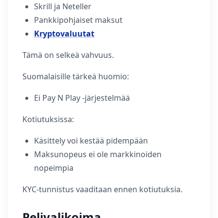
Skrill ja Neteller
Pankkipohjaiset maksut
Kryptovaluutat
Tämä on selkeä vahvuus.
Suomalaisille tärkeä huomio:
Ei Pay N Play -järjestelmää
Kotiutuksissa:
Käsittely voi kestää pidempään
Maksunopeus ei ole markkinoiden
nopeimpia
KYC-tunnistus vaaditaan ennen kotiutuksia.
Pelivalikoima