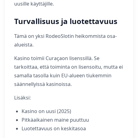
uusille käyttäjille.
Turvallisuus ja luotettavuus
Tämä on yksi RodeoSlotin heikommista osa-
alueista.
Kasino toimii Curaçaon lisenssillä. Se
tarkoittaa, että toiminta on lisensoitu, mutta ei
samalla tasolla kuin EU-alueen tiukemmin
säännellyissä kasinoissa.
Lisäksi:
Kasino on uusi (2025)
Pitkäaikainen maine puuttuu
Luotettavuus on keskitasoa