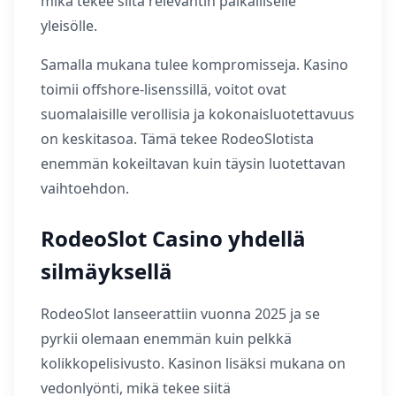
mikä tekee siitä relevantin paikalliselle
yleisölle.
Samalla mukana tulee kompromisseja. Kasino
toimii offshore-lisenssillä, voitot ovat
suomalaisille verollisia ja kokonaisluotettavuus
on keskitasoa. Tämä tekee RodeoSlotista
enemmän kokeiltavan kuin täysin luotettavan
vaihtoehdon.
RodeoSlot Casino yhdellä
silmäyksellä
RodeoSlot lanseerattiin vuonna 2025 ja se
pyrkii olemaan enemmän kuin pelkkä
kolikkopelisivusto. Kasinon lisäksi mukana on
vedonlyönti, mikä tekee siitä