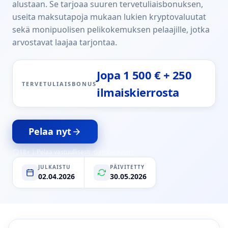
alustaan. Se tarjoaa suuren tervetuliaisbonuksen,
useita maksutapoja mukaan lukien kryptovaluutat
sekä monipuolisen pelikokemuksen pelaajille, jotka
arvostavat laajaa tarjontaa.
Jopa 1 500 € + 250
TERVETULIAISBONUS
ilmaiskierrosta
Pelaa nyt
18+ | Pelaa vastuullisesti ·
GambleAware
JULKAISTU
PÄIVITETTY
02.04.2026
30.05.2026