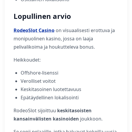
Lopullinen arvio
RodeoSlot Casino
on visuaalisesti erottuva ja
monipuolinen kasino, jossa on laaja
pelivalikoima ja houkutteleva bonus.
Heikkoudet:
Offshore-lisenssi
Verolliset voitot
Keskitasoinen luotettavuus
Epätäydellinen lokalisointi
RodeoSlot sijoittuu
keskitasoisten
kansainvälisten kasinoiden
joukkoon.
Se sopii pelaajille, jotka haluavat kokeilla uusia