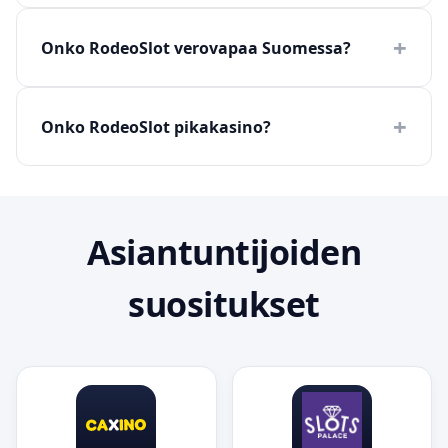
Onko RodeoSlot verovapaa Suomessa?
Onko RodeoSlot pikakasino?
Asiantuntijoiden
suositukset