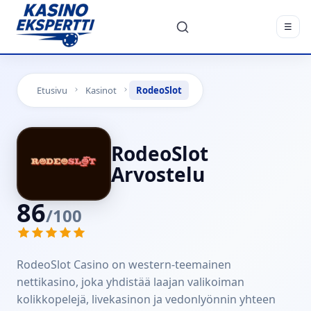
☰
Etusivu
Kasinot
RodeoSlot
RodeoSlot
Arvostelu
86
/100
RodeoSlot Casino on western-teemainen
nettikasino, joka yhdistää laajan valikoiman
kolikkopelejä, livekasinon ja vedonlyönnin yhteen