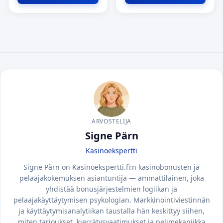
ARVOSTELIJA
Signe Pärn
Kasinoekspertti
Signe Pärn on Kasinoekspertti.fi:n kasinobonusten ja
pelaajakokemuksen asiantuntija — ammattilainen, joka
yhdistää bonusjärjestelmien logiikan ja
pelaajakäyttäytymisen psykologian. Markkinointiviestinnän
ja käyttäytymisanalytiikan taustalla hän keskittyy siihen,
miten tarjoukset, kierrätysvaatimukset ja pelimekaniikka