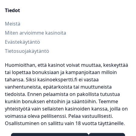
Tiedot
Meistä
Miten arvioimme kasinoita
Evästekäytäntö
Tietosuojakäytäntö
Huomioithan, että kasinot voivat muuttaa, keskeyttää
tai lopettaa bonuksiaan ja kampanjoitaan milloin
tahansa. Siksi kasinoekspertti.fi ei vastaa
vanhentuneista, epätarkoista tai muuttuneista
tiedoista. Ennen pelaamista on pakollista tutustua
kunkin bonuksen ehtoihin ja sääntöihin. Teemme
yhteistyötä vain sellaisten kasinoiden kanssa, joilla on
voimassa oleva pelilisenssi. Pelaa vastuullisesti.
Osallistuminen on sallittu vain 18 vuotta täyttäneille.