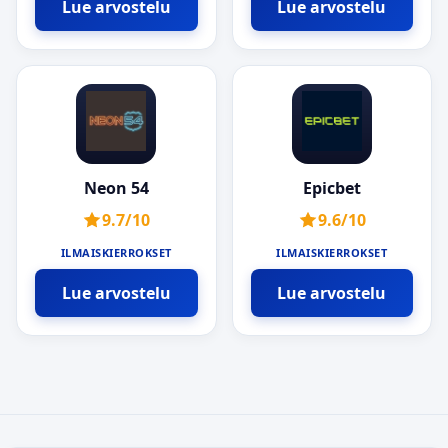
Lue arvostelu
Lue arvostelu
Neon 54
Epicbet
9.7/10
9.6/10
ILMAISKIERROKSET
ILMAISKIERROKSET
Lue arvostelu
Lue arvostelu