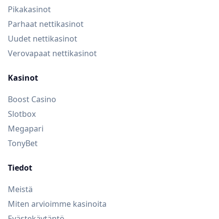
Pikakasinot
Parhaat nettikasinot
Uudet nettikasinot
Verovapaat nettikasinot
Kasinot
Boost Casino
Slotbox
Megapari
TonyBet
Tiedot
Meistä
Miten arvioimme kasinoita
Evästekäytäntö