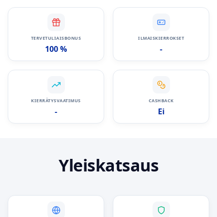
TERVETULIAISBONUS
ILMAISKIERROKSET
100 %
-
KIERRÄTYSVAATIMUS
CASHBACK
-
Ei
Yleiskatsaus