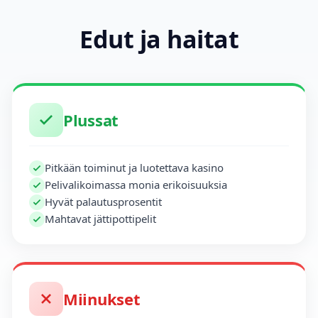
Edut ja haitat
Plussat
Pitkään toiminut ja luotettava kasino
Pelivalikoimassa monia erikoisuuksia
Hyvät palautusprosentit
Mahtavat jättipottipelit
Miinukset