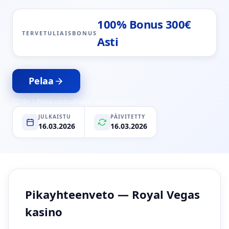
100% Bonus 300€
TERVETULIAISBONUS
Asti
Pelaa
18+ | Pelaa vastuullisesti ·
GambleAware
JULKAISTU
PÄIVITETTY
16.03.2026
16.03.2026
Pikayhteenveto — Royal Vegas
kasino