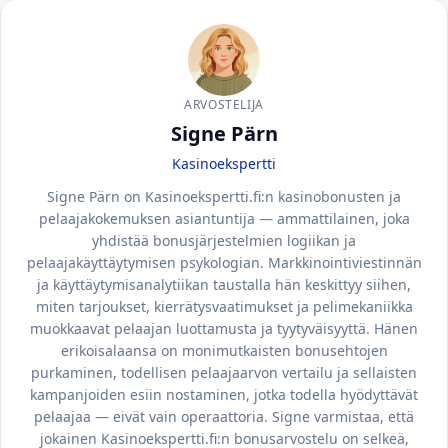
ARVOSTELIJA
Signe Pärn
Kasinoekspertti
Signe Pärn on Kasinoekspertti.fi:n kasinobonusten ja
pelaajakokemuksen asiantuntija — ammattilainen, joka
yhdistää bonusjärjestelmien logiikan ja
pelaajakäyttäytymisen psykologian. Markkinointiviestinnän
ja käyttäytymisanalytiikan taustalla hän keskittyy siihen,
miten tarjoukset, kierrätysvaatimukset ja pelimekaniikka
muokkaavat pelaajan luottamusta ja tyytyväisyyttä. Hänen
erikoisalaansa on monimutkaisten bonusehtojen
purkaminen, todellisen pelaajaarvon vertailu ja sellaisten
kampanjoiden esiin nostaminen, jotka todella hyödyttävät
pelaajaa — eivät vain operaattoria. Signe varmistaa, että
jokainen Kasinoekspertti.fi:n bonusarvostelu on selkeä,