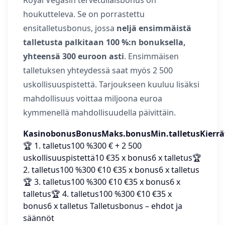
Royal Vegasin tervetuliaisbonus on
houkutteleva. Se on porrastettu
ensitalletusbonus, jossa
neljä ensimmäistä
talletusta palkitaan 100 %:n bonuksella,
yhteensä 300 euroon asti
. Ensimmäisen
talletuksen yhteydessä saat myös 2 500
uskollisuuspistettä. Tarjoukseen kuuluu lisäksi
mahdollisuus voittaa miljoona euroa
kymmenellä mahdollisuudella päivittäin.
Kasinobonus
Bonus
Maks.bonus
Min.talletus
Kierr
🏆 1. talletus100 %300 € + 2 500
uskollisuuspistettä10 €35 x bonus6 x talletus🏆
2. talletus100 %300 €10 €35 x bonus6 x talletus
🏆 3. talletus100 %300 €10 €35 x bonus6 x
talletus🏆 4. talletus100 %300 €10 €35 x
bonus6 x talletus Talletusbonus – ehdot ja
säännöt