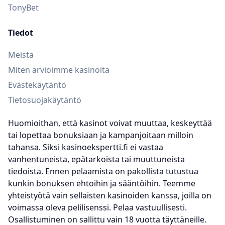
TonyBet
Tiedot
Meistä
Miten arvioimme kasinoita
Evästekäytäntö
Tietosuojakäytäntö
Huomioithan, että kasinot voivat muuttaa, keskeyttää
tai lopettaa bonuksiaan ja kampanjoitaan milloin
tahansa. Siksi kasinoekspertti.fi ei vastaa
vanhentuneista, epätarkoista tai muuttuneista
tiedoista. Ennen pelaamista on pakollista tutustua
kunkin bonuksen ehtoihin ja sääntöihin. Teemme
yhteistyötä vain sellaisten kasinoiden kanssa, joilla on
voimassa oleva pelilisenssi. Pelaa vastuullisesti.
Osallistuminen on sallittu vain 18 vuotta täyttäneille.