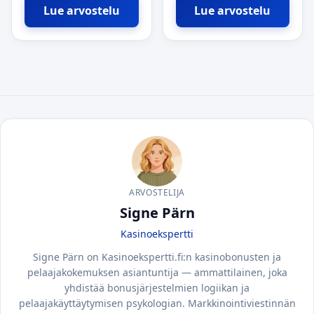
Lue arvostelu
Lue arvostelu
ARVOSTELIJA
Signe Pärn
Kasinoekspertti
Signe Pärn on Kasinoekspertti.fi:n kasinobonusten ja
pelaajakokemuksen asiantuntija — ammattilainen, joka
yhdistää bonusjärjestelmien logiikan ja
pelaajakäyttäytymisen psykologian. Markkinointiviestinnän