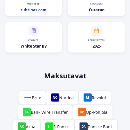
WEBSITE
LISENSSI
ruhtinas.com
Curaçao
OWNER
PERUSTETTU
White Star BV
2025
Maksutavat
Brite
Nordea
Revolut
NO
RE
Bank Wire Transfer
Op-Pohjola
BA
OP
Aktia
S-Pankki
Danske Bank
AK
S-
DA