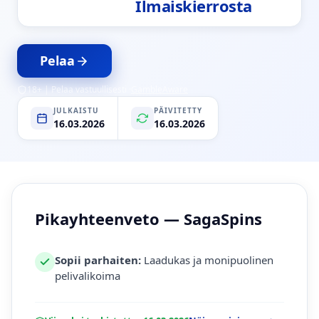
Ilmaiskierrosta
Pelaa
18+ | Pelaa vastuullisesti ·
GambleAware
JULKAISTU
PÄIVITETTY
16.03.2026
16.03.2026
Pikayhteenveto — SagaSpins
Sopii parhaiten:
Laadukas ja monipuolinen
pelivalikoima