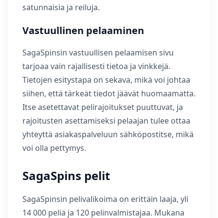
satunnaisia ja reiluja.
Vastuullinen pelaaminen
SagaSpinsin vastuullisen pelaamisen sivu
tarjoaa vain rajallisesti tietoa ja vinkkejä.
Tietojen esitystapa on sekava, mikä voi johtaa
siihen, että tärkeät tiedot jäävät huomaamatta.
Itse asetettavat pelirajoitukset puuttuvat, ja
rajoitusten asettamiseksi pelaajan tulee ottaa
yhteyttä asiakaspalveluun sähköpostitse, mikä
voi olla pettymys.
SagaSpins pelit
SagaSpinsin pelivalikoima on erittäin laaja, yli
14 000 peliä ja 120 pelinvalmistajaa. Mukana