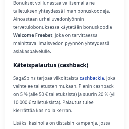
Bonukset voi lunastaa valitsemalla ne
talletuksen yhteydessä ilman bonuskoodeja.
Ainoastaan urheiluvedonlyönnin
tervetulobonuksessa käytetään bonuskoodia
Welcome Freebet
, joka on tarvittaessa
mainittava ilmaisvedon pyynnön yhteydessä
asiakaspalvelulle.
Käteispalautus (cashback)
SagaSpins tarjoaa viikoittaista
cashbackia
, joka
vaihtelee talletusten mukaan. Pienin cashback
on 5 % (alle 50 € talletuksista) ja suurin 20 % (yli
10 000 € talletuksista). Palautus tulee
kierrättää kasinolla kerran.
Lisäksi kasinolla on tiistaisin kampanja, jossa