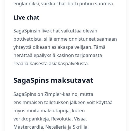
englanniksi, vaikka chat-botti puhuu suomea.
Live chat
SagaSpinsin live-chat vaikuttaa olevan
bottivetoista, sillä emme onnistuneet saamaan
yhteyttä oikeaan asiakaspalvelijaan. Tämä
herättää epäilyksiä kasinon tarjoamasta
reaaliaikaisesta asiakaspalvelusta.
SagaSpins maksutavat
SagaSpins on Zimpler-kasino, mutta
ensimmäisen talletuksen jälkeen voit käyttää
myös muita maksutapoja, kuten
verkkopankkeja, Revolutia, Visaa,
Mastercardia, Netelleriä ja Skrillia.