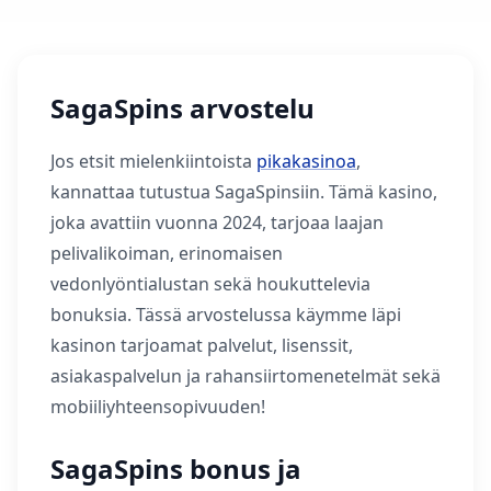
SagaSpins arvostelu
Jos etsit mielenkiintoista
pikakasinoa
,
kannattaa tutustua SagaSpinsiin. Tämä kasino,
joka avattiin vuonna 2024, tarjoaa laajan
pelivalikoiman, erinomaisen
vedonlyöntialustan sekä houkuttelevia
bonuksia. Tässä arvostelussa käymme läpi
kasinon tarjoamat palvelut, lisenssit,
asiakaspalvelun ja rahansiirtomenetelmät sekä
mobiiliyhteensopivuuden!
SagaSpins bonus ja