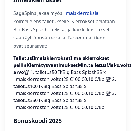
SagaSpins jakaa myös
ilmaiskierroksia
kolmelle ensitalletukselle. Kierrokset pelataan
Big Bass Splash -pelissä, ja kaikki kierrokset
saa käyttöönsä kerralla. Tarkemmat tiedot
ovat seuraavat:
Talletus
Ilmaiskierrokset
Ilmaiskierrokset
peliin
Kierrätysvaatimukset
Min.talletus
Maks.voit
arvo
🏆 1. talletus50 IKBig Bass Splash35 x
ilmaiskierrosten voitot25 €100 €0,10 €/kpl🏆 2.
talletus100 IKBig Bass Splash35 x
ilmaiskierrosten voitot25 €100 €0,10 €/kpl🏆 3.
talletus350 IKBig Bass Splash35 x
ilmaiskierrosten voitot25 €100 €0,10 €/kpl
Bonuskoodi 2025