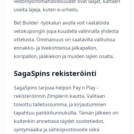
vedonlyöntimahdollisuudet ovat laajat, kattaen
useita lajeja, kuten e-urheilu.
Bet Builder -työkalun avulla voit räätälöidä
vetokupongin jopa kuudella valinnalla yhdestä
ottelusta. Ominaisuus on saatavilla valituissa
ennakko- ja livekohteissa jalkapallon,
koripallon, jääkiekon ja muiden lajien osalta.
SagaSpins rekisteröinti
SagaSpins tarjoaa helpon Pay n Play -
rekisteröinnin Zimplerin kautta. Valitaan
toivottu talletussumma, ja kirjautuminen
tapahtuu pankkitunnuksilla. Tämän jälkeen on
kuitenkin annettava täydet osoitetiedot,
syntymäaika ja sähköpostiosoite sekä