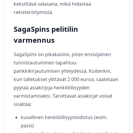
keksittävä salasana, mikä hidastaa
rekisteröitymistä.
SagaSpins pelitilin
varmennus
SagaSpins on pikakasino, joten ensisijainen
tunnistautuminen tapahtuu
pankkikirjautumisen yhteydessä. Kuitenkin,
kun talletukset ylittävät 2 000 euroa, saatetaan
pyytää asiakirjoja henkilöllisyyden
varmistamiseksi. Tarvittavat asiakirjat voivat
sisältää:
kuvallinen henkilöllisyystodistus (esim.
passi)