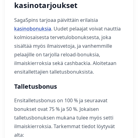
kasinotarjoukset
SagaSpins tarjoaa päivittäin erilaisia
kasinobonuksia
. Uudet pelaajat voivat nauttia
kolmiosaisesta tervetulobonuksesta, joka
sisältää myös ilmaisvetoja, ja vanhemmille
pelaajille on tarjolla reload-bonuksia,
ilmaiskierroksia sekä cashbackia. Aloitetaan
ensitallettajien talletusbonuksista.
Talletusbonus
Ensitalletusbonus on 100 % ja seuraavat
bonukset ovat 75 % ja 50 %. Jokaisen
talletusbonuksen mukana tulee myös setti
ilmaiskierroksia. Tarkemmat tiedot löytyvät
alta: