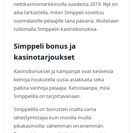
nettikasinomarkkinoilla vuodesta 2019. Nyt on
aika tarkastella, miten Simppeli soveltuu
suomalaisille pelaajille tänä päivänä. Aloitetaan
tutkimalla Simppelin kasinobonuksia.
Simppeli bonus ja
kasinotarjoukset
Kasinobonukset ja kampanjat ovat keskeisiä
keinoja houkutella uusia asiakkaita sekä
palkita vanhoja pelaajia. Katsotaanpa, mitä
Simppelillä on tarjottavanaan.
Simppelillä on bonusten osalta sama
lähestymistapa kuin monilla muilla
pikakasinoilla: vähemmän on enemmän.