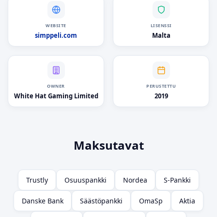
WEBSITE
LISENSSI
simppeli.com
Malta
OWNER
PERUSTETTU
White Hat Gaming Limited
2019
Maksutavat
Trustly
Osuuspankki
Nordea
S-Pankki
Danske Bank
Säästöpankki
OmaSp
Aktia