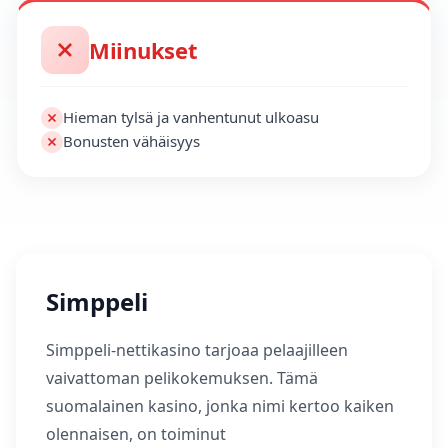
Miinukset
Hieman tylsä ja vanhentunut ulkoasu
Bonusten vähäisyys
Simppeli
Simppeli-nettikasino tarjoaa pelaajilleen
vaivattoman pelikokemuksen. Tämä
suomalainen kasino, jonka nimi kertoo kaiken
olennaisen, on toiminut