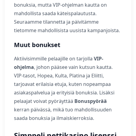
bonuksia, mutta VIP-ohjelman kautta on
mahdollista saada käteispalautusta.
Seuraamme tilannetta ja päivitämme
tietomme mahdollisista uusista kampanjoista.
Muut bonukset
Aktiivisimmille pelaajille on tarjolla
VIP-
ohjelma
, johon pääsee vain kutsun kautta.
VIP-tasot, Hopea, Kulta, Platina ja Eliitti,
tarjoavat erilaisia etuja, kuten nopeampaa
asiakaspalvelua ja erityisiä bonuksia. Lisäksi
pelaajat voivat pyöräyttää
Bonuspyörää
kerran päivässä, mikä tuo mahdollisuuden
saada bonuksia ja ilmaiskierroksia.
Simppeli nettikasino lisenssi