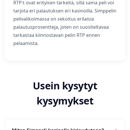
RTP:t ovat erityisen tärkeitä, sillä sama peli voi
tarjota eri palautuksen eri kasinoilla. Simppelin
pelivalikoimassa on sekoitus erilaisia
palautusprosentteja, joten on suositeltavaa
tarkastaa kiinnostavan pelin RTP ennen
pelaamista.
Usein kysytyt
kysymykset