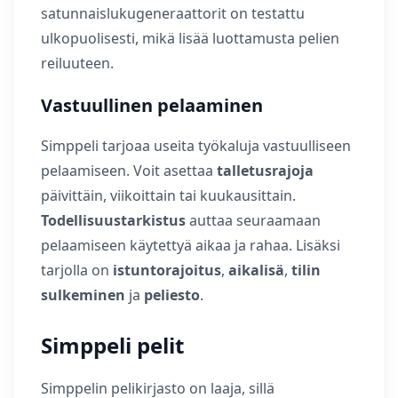
satunnaislukugeneraattorit on testattu
ulkopuolisesti, mikä lisää luottamusta pelien
reiluuteen.
Vastuullinen pelaaminen
Simppeli tarjoaa useita työkaluja vastuulliseen
pelaamiseen. Voit asettaa
talletusrajoja
päivittäin, viikoittain tai kuukausittain.
Todellisuustarkistus
auttaa seuraamaan
pelaamiseen käytettyä aikaa ja rahaa. Lisäksi
tarjolla on
istuntorajoitus
,
aikalisä
,
tilin
sulkeminen
ja
peliesto
.
Simppeli pelit
Simppelin pelikirjasto on laaja, sillä