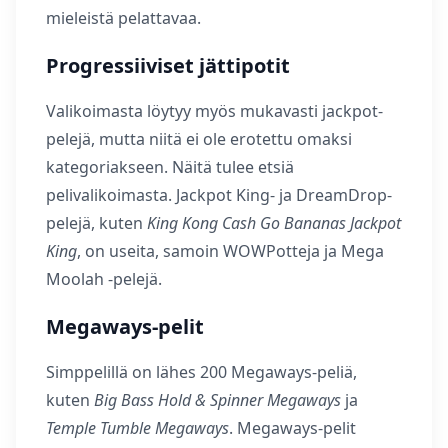
mieleistä pelattavaa.
Progressiiviset jättipotit
Valikoimasta löytyy myös mukavasti jackpot-
pelejä, mutta niitä ei ole erotettu omaksi
kategoriakseen. Näitä tulee etsiä
pelivalikoimasta. Jackpot King- ja DreamDrop-
pelejä, kuten
King Kong Cash Go Bananas Jackpot
King
, on useita, samoin WOWPotteja ja Mega
Moolah -pelejä.
Megaways-pelit
Simppelillä on lähes 200 Megaways-peliä,
kuten
Big Bass Hold & Spinner Megaways
ja
Temple Tumble Megaways
. Megaways-pelit