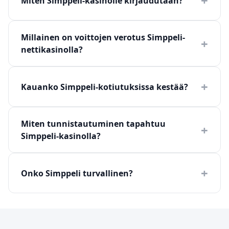
Miten Simppeli-kasinolle kirjaudutaan?
Millainen on voittojen verotus Simppeli-
nettikasinolla?
Kauanko Simppeli-kotiutuksissa kestää?
Miten tunnistautuminen tapahtuu
Simppeli-kasinolla?
Onko Simppeli turvallinen?