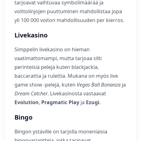
tarjoavat vaihtuvaa symbolimäärää ja
voittolinjojen puuttuminen mahdollistaa jopa
yli 100 000 voiton mahdollisuuden per kierros.
Livekasino
Simppelin livekasino on hieman
vaatimattomampi, mutta tarjoaa silti
perinteisiä pelejä kuten blackjackia,
baccarattia ja rulettia. Mukana on myös live
game show -pelejä, kuten
Vegas Ball Bonanza
ja
Dream Catcher
. Livekasinosta vastaavat
Evolution
,
Pragmatic Play
ja
Ezugi
.
Bingo
Bingon ystäville on tarjolla monenlaisia
bingovariantteja, jotka tarjoavat