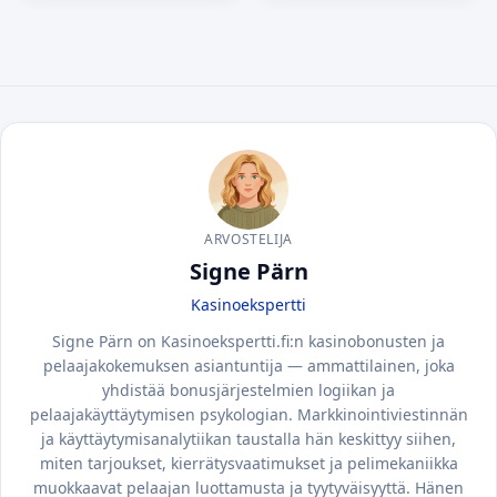
ARVOSTELIJA
Signe Pärn
Kasinoekspertti
Signe Pärn on Kasinoekspertti.fi:n kasinobonusten ja
pelaajakokemuksen asiantuntija — ammattilainen, joka
yhdistää bonusjärjestelmien logiikan ja
pelaajakäyttäytymisen psykologian. Markkinointiviestinnän
ja käyttäytymisanalytiikan taustalla hän keskittyy siihen,
miten tarjoukset, kierrätysvaatimukset ja pelimekaniikka
muokkaavat pelaajan luottamusta ja tyytyväisyyttä. Hänen