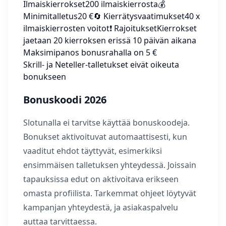
Ilmaiskierrokset200 ilmaiskierrosta💰
Minimitalletus20 €🔄 Kierrätysvaatimukset40 x
ilmaiskierrosten voitot❗️ RajoituksetKierrokset
jaetaan 20 kierroksen erissä 10 päivän aikana
Maksimipanos bonusrahalla on 5 €
Skrill- ja Neteller-talletukset eivät oikeuta
bonukseen
Bonuskoodi 2026
Slotunalla ei tarvitse käyttää bonuskoodeja.
Bonukset aktivoituvat automaattisesti, kun
vaaditut ehdot täyttyvät, esimerkiksi
ensimmäisen talletuksen yhteydessä. Joissain
tapauksissa edut on aktivoitava erikseen
omasta profiilista. Tarkemmat ohjeet löytyvät
kampanjan yhteydestä, ja asiakaspalvelu
auttaa tarvittaessa.