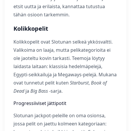
etsit uutta ja erilaista, kannattaa tutustua
tähän osioon tarkemmin.
Kolikkopelit
Kolikkopelit ovat Slotunan selkeä ykkösvaltti.
Valikoima on laaja, mutta pelikategorioita ei
ole jaoteltu kovin tarkasti. Teemoja löytyy
laidasta laitaan: klassisia hedelmäpelejä,
Egypti-seikkailuja ja Megaways-pelejä. Mukana
ovat tunnetut pelit kuten
Starburst
,
Book of
Dead
ja
Big Bass
-sarja.
Progressiiviset jättipotit
Slotunan jackpot-peleille on oma osionsa,
jossa pelit on jaettu kolmeen kategoriaan: