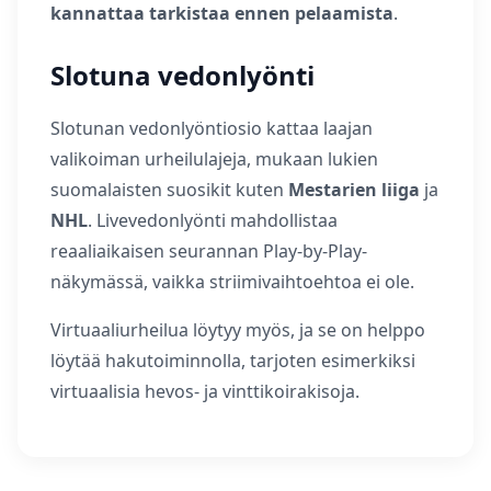
kannattaa tarkistaa ennen pelaamista
.
Slotuna vedonlyönti
Slotunan vedonlyöntiosio kattaa laajan
valikoiman urheilulajeja, mukaan lukien
suomalaisten suosikit kuten
Mestarien liiga
ja
NHL
. Livevedonlyönti mahdollistaa
reaaliaikaisen seurannan Play-by-Play-
näkymässä, vaikka striimivaihtoehtoa ei ole.
Virtuaaliurheilua löytyy myös, ja se on helppo
löytää hakutoiminnolla, tarjoten esimerkiksi
virtuaalisia hevos- ja vinttikoirakisoja.