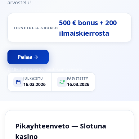
arvostelu!
500 € bonus + 200
TERVETULIAISBONUS
ilmaiskierrosta
Pelaa
18+ | Pelaa vastuullisesti ·
GambleAware
JULKAISTU
PÄIVITETTY
16.03.2026
16.03.2026
Pikayhteenveto — Slotuna
kasino