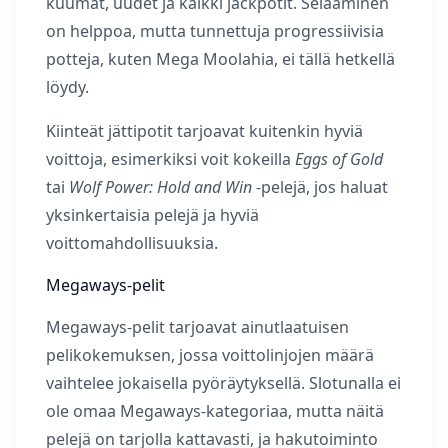
kuumat, uudet ja kaikki jackpotit. Selaaminen
on helppoa, mutta tunnettuja progressiivisia
potteja, kuten Mega Moolahia, ei tällä hetkellä
löydy.
Kiinteät jättipotit tarjoavat kuitenkin hyviä
voittoja, esimerkiksi voit kokeilla
Eggs of Gold
tai
Wolf Power: Hold and Win
-pelejä, jos haluat
yksinkertaisia pelejä ja hyviä
voittomahdollisuuksia.
Megaways-pelit
Megaways-pelit tarjoavat ainutlaatuisen
pelikokemuksen, jossa voittolinjojen määrä
vaihtelee jokaisella pyöräytyksellä. Slotunalla ei
ole omaa Megaways-kategoriaa, mutta näitä
pelejä on tarjolla kattavasti, ja hakutoiminto