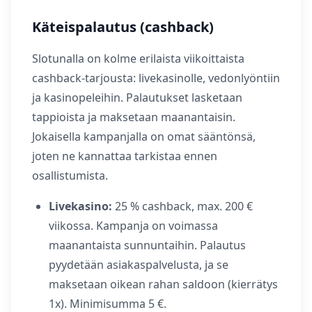
Käteispalautus (cashback)
Slotunalla on kolme erilaista viikoittaista
cashback-tarjousta: livekasinolle, vedonlyöntiin
ja kasinopeleihin. Palautukset lasketaan
tappioista ja maksetaan maanantaisin.
Jokaisella kampanjalla on omat sääntönsä,
joten ne kannattaa tarkistaa ennen
osallistumista.
Livekasino:
25 % cashback, max. 200 €
viikossa. Kampanja on voimassa
maanantaista sunnuntaihin. Palautus
pyydetään asiakaspalvelusta, ja se
maksetaan oikean rahan saldoon (kierrätys
1x). Minimisumma 5 €.