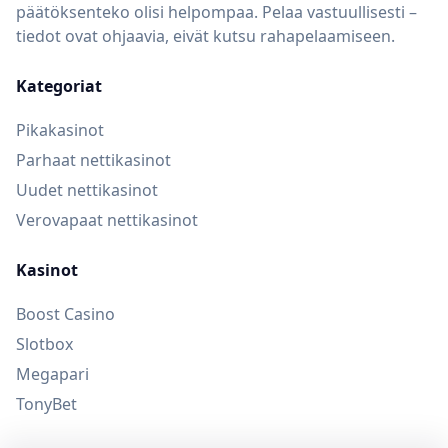
päätöksenteko olisi helpompaa. Pelaa vastuullisesti –
tiedot ovat ohjaavia, eivät kutsu rahapelaamiseen.
Kategoriat
Pikakasinot
Parhaat nettikasinot
Uudet nettikasinot
Verovapaat nettikasinot
Kasinot
Boost Casino
Slotbox
Megapari
TonyBet