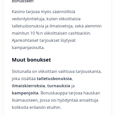
bonukseen
Kasino tarjoaa myös säännöllisiä
vedonlyöntietuja, kuten viikoittaisia
talletusbonuksia ja ilmaisvetoja, sekä aiemmin
mainitun 10 %:n viikoittaisen cashbackin.
Ajankohtaiset tarjoukset löytyvät
kampanjasivulta.
Muut bonukset
Slotunalla on viikoittain vaihtuva tarjouskanta,
joka sisältää
talletusbonuksia
,
ilmaiskierroksia
,
turnauksia
ja
kampanjoita
. Bonuskauppa tarjoaa hauskan
lisämausteen, jossa voi hyödyntää ansaittuja
kolikoita erilaisiin etuihin.