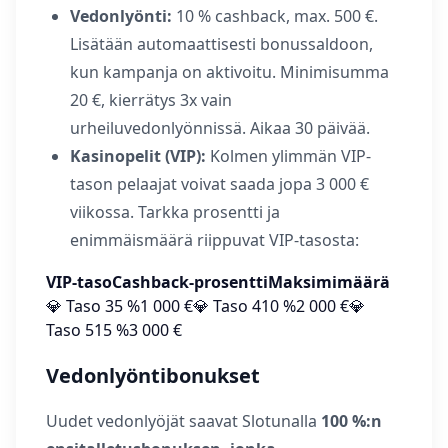
Vedonlyönti:
10 % cashback, max. 500 €.
Lisätään automaattisesti bonussaldoon,
kun kampanja on aktivoitu. Minimisumma
20 €, kierrätys 3x vain
urheiluvedonlyönnissä. Aikaa 30 päivää.
Kasinopelit (VIP):
Kolmen ylimmän VIP-
tason pelaajat voivat saada jopa 3 000 €
viikossa. Tarkka prosentti ja
enimmäismäärä riippuvat VIP-tasosta:
VIP-taso
Cashback-prosentti
Maksimimäärä
💎 Taso 35 %1 000 €💎 Taso 410 %2 000 €💎
Taso 515 %3 000 €
Vedonlyöntibonukset
Uudet vedonlyöjät saavat Slotunalla
100 %:n