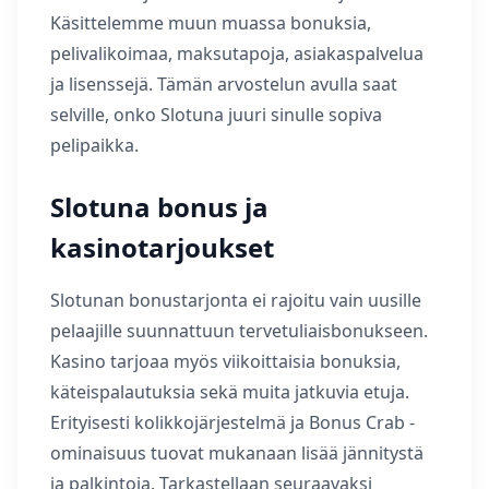
Käsittelemme muun muassa bonuksia,
pelivalikoimaa, maksutapoja, asiakaspalvelua
ja lisenssejä. Tämän arvostelun avulla saat
selville, onko Slotuna juuri sinulle sopiva
pelipaikka.
Slotuna bonus ja
kasinotarjoukset
Slotunan bonustarjonta ei rajoitu vain uusille
pelaajille suunnattuun tervetuliaisbonukseen.
Kasino tarjoaa myös viikoittaisia bonuksia,
käteispalautuksia sekä muita jatkuvia etuja.
Erityisesti kolikkojärjestelmä ja Bonus Crab -
ominaisuus tuovat mukanaan lisää jännitystä
ja palkintoja. Tarkastellaan seuraavaksi