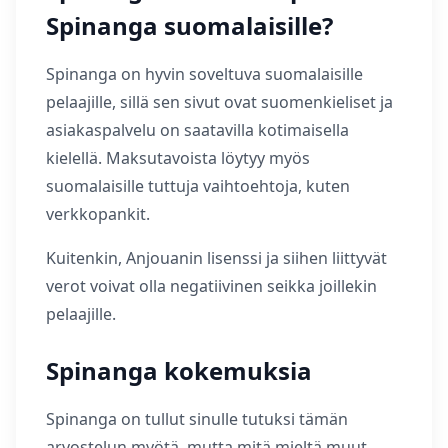
Spinanga suomalaisille?
Spinanga on hyvin soveltuva suomalaisille
pelaajille, sillä sen sivut ovat suomenkieliset ja
asiakaspalvelu on saatavilla kotimaisella
kielellä. Maksutavoista löytyy myös
suomalaisille tuttuja vaihtoehtoja, kuten
verkkopankit.
Kuitenkin, Anjouanin lisenssi ja siihen liittyvät
verot voivat olla negatiivinen seikka joillekin
pelaajille.
Spinanga kokemuksia
Spinanga on tullut sinulle tutuksi tämän
arvostelun myötä, mutta mitä mieltä muut