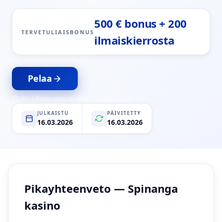
500 € bonus + 200
TERVETULIAISBONUS
ilmaiskierrosta
Pelaa
18+ | Pelaa vastuullisesti ·
GambleAware
JULKAISTU
PÄIVITETTY
16.03.2026
16.03.2026
Pikayhteenveto — Spinanga
kasino