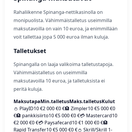
Rahaliikenne Spinanga-nettikasinolla on
monipuolista. Vähimmäistalletus useimmilla
maksutavoilla on vain 10 euroa, ja enimmillään
voit tallettaa jopa 5 000 euroa ilman kuluja.
Talletukset
Spinangalla on laaja valikoima talletustapoja.
Vähimmäistalletus on useimmilla
maksutavoilla 10 euroa, ja talletuksista ei
peritä kuluja.
Maksutapa
Min.talletus
Maks.talletus
Kulut
👛 PlayID10 €2 000 €0 €🏦 Zimpler10 €5 000 €0
€🏦 pankkisiirto10 €5 000 €0 €💳 Mastercard10
€2 000 €0 €💳 Paysafecard10 €1 000 €0 €🏦
Rapid Transfer10 €5 000 €0 €👛 Skrill/Skrill 1-