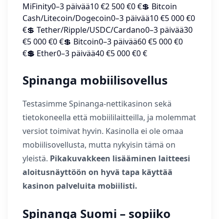
MiFinity0–3 päivää10 €2 500 €0 €💲 Bitcoin
Cash/Litecoin/Dogecoin0–3 päivää10 €5 000 €0
€💲 Tether/Ripple/USDC/Cardano0–3 päivää30
€5 000 €0 €💲 Bitcoin0–3 päivää60 €5 000 €0
€
💲
Ether0–3 päivää40 €5 000 €0 €
Spinanga mobiilisovellus
Testasimme Spinanga-nettikasinon sekä
tietokoneella että mobiililaitteilla, ja molemmat
versiot toimivat hyvin. Kasinolla ei ole omaa
mobiilisovellusta, mutta nykyisin tämä on
yleistä.
Pikakuvakkeen lisääminen laitteesi
aloitusnäyttöön on hyvä tapa käyttää
kasinon palveluita mobiilisti.
Spinanga Suomi – sopiiko