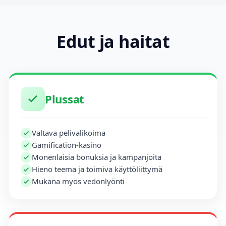
Edut ja haitat
Plussat
Valtava pelivalikoima
Gamification-kasino
Monenlaisia bonuksia ja kampanjoita
Hieno teema ja toimiva käyttöliittymä
Mukana myös vedonlyönti