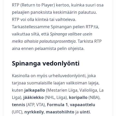
RTP (Return to Player) kertoo, kuinka suuri osa
pelaajien panoksista keskimäärin palautuu.
RTP voi olla kiinteä tai vaihteleva.
Tarkastellessamme Spinangan pelien RTP:tä,
vaikuttaa siltä, että
Spinanga valitsee usein
melko alhaisia palautusprosentteja
. Tarkista RTP
aina ennen pelaamista pelin ohjeista.
Spinanga vedonlyönti
Kasinolla on myös urheiluvedonlyönti, joka
tarjoaa suomalaisille laajan valikoiman lajeja,
kuten
jalkapallo
(Mestarien Liiga, Valioliiga, La
Liga),
jääkiekko
(NHL, Liiga),
koripallo
(NBA),
tennis
(ATP, VTA),
Formula 1
,
vapaaottelu
(UFC),
nyrkkeily
,
maastohiihto
ja
uinti
.