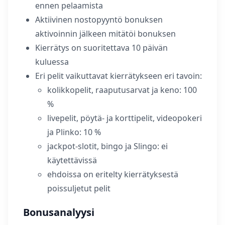
ennen pelaamista
Aktiivinen nostopyyntö bonuksen
aktivoinnin jälkeen mitätöi bonuksen
Kierrätys on suoritettava 10 päivän
kuluessa
Eri pelit vaikuttavat kierrätykseen eri tavoin:
kolikkopelit, raaputusarvat ja keno: 100
%
livepelit, pöytä- ja korttipelit, videopokeri
ja Plinko: 10 %
jackpot-slotit, bingo ja Slingo: ei
käytettävissä
ehdoissa on eritelty kierrätyksestä
poissuljetut pelit
Bonusanalyysi