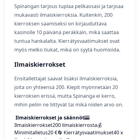
Spinangan tarjous tuplaa pelikassasi ja tarjoaa
mukavasti ilmaiskierroksia. Kuitenkin, 200
kierroksen saamiseksi on kirjauduttava
kasinolle 10 päivänä peräkkäin, mikä saattaa
tuntua hankalalta. Kierrätysvaatimukset ovat
myös melko tiukat, mikä on syytä huomioida.
Ilmaiskierrokset
Ensitallettajat saavat lisäksi ilmaiskierroksia,
joita on yhteensä 200. Kiepit myönnetään 20
kierroksen erissä, mutta Spinanga ei kerro,
mihin peliin ne liittyvät tai mikä niiden arvo on.
Ilmaiskierrokset ja säännöt
🎰
Ilmaiskierrokset200 ilmaiskierrosta💰
Minimitalletus20 €🔄 Kierrätysvaatimukset40 x