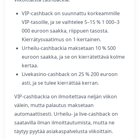
VIP-cashback on suunnattu korkeammille
VIP-tasoille, ja se vaihtelee 5–15 % 1 000–3
000 euroon saakka, riippuen tasosta.
Kierrätysvaatimus on 1-kertainen.
Urheilu-cashbackia maksetaan 10 % 500
euroon saakka, ja se on kierrätettävä kolme
kertaa.
Livekasino-cashback on 25 % 200 euroon
asti, ja se tulee kierrättää kerran.
VIP-cashbackia on ilmoitettava neljän viikon
välein, mutta palautus maksetaan
automaattisesti. Urheilu- ja live-cashback on
saatavilla ilman ilmoittautumista, mutta ne
täytyy pyytää asiakaspalvelusta viikoittain.