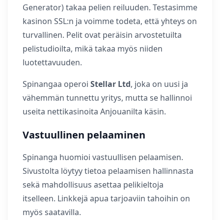
Generator) takaa pelien reiluuden. Testasimme
kasinon SSL:n ja voimme todeta, että yhteys on
turvallinen. Pelit ovat peräisin arvostetuilta
pelistudioilta, mikä takaa myös niiden
luotettavuuden.
Spinangaa operoi
Stellar Ltd
, joka on uusi ja
vähemmän tunnettu yritys, mutta se hallinnoi
useita nettikasinoita Anjouanilta käsin.
Vastuullinen pelaaminen
Spinanga huomioi vastuullisen pelaamisen.
Sivustolta löytyy tietoa pelaamisen hallinnasta
sekä mahdollisuus asettaa pelikieltoja
itselleen. Linkkejä apua tarjoaviin tahoihin on
myös saatavilla.