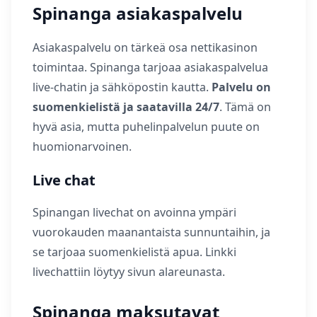
Spinanga asiakaspalvelu
Asiakaspalvelu on tärkeä osa nettikasinon
toimintaa. Spinanga tarjoaa asiakaspalvelua
live-chatin ja sähköpostin kautta.
Palvelu on
suomenkielistä ja saatavilla 24/7
. Tämä on
hyvä asia, mutta puhelinpalvelun puute on
huomionarvoinen.
Live chat
Spinangan livechat on avoinna ympäri
vuorokauden maanantaista sunnuntaihin, ja
se tarjoaa suomenkielistä apua. Linkki
livechattiin löytyy sivun alareunasta.
Spinanga maksutavat