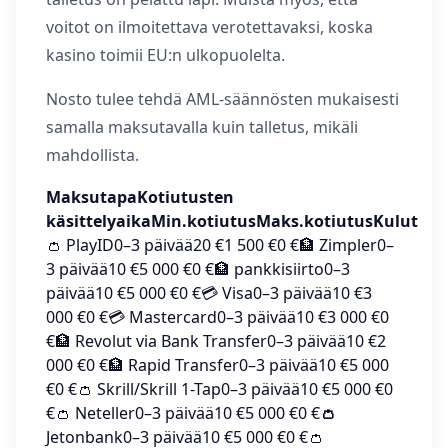
voitot on ilmoitettava verotettavaksi, koska
kasino toimii EU:n ulkopuolelta.
Nosto tulee tehdä AML-säännösten mukaisesti
samalla maksutavalla kuin talletus, mikäli
mahdollista.
Maksutapa
Kotiutusten
käsittelyaika
Min.kotiutus
Maks.kotiutus
Kulut
👛 PlayID0–3 päivää20 €1 500 €0 €🏦 Zimpler0–
3 päivää10 €5 000 €0 €🏦 pankkisiirto0–3
päivää10 €5 000 €0 €💳 Visa0–3 päivää10 €3
000 €0 €💳 Mastercard0–3 päivää10 €3 000 €0
€🏦 Revolut via Bank Transfer0–3 päivää10 €2
000 €0 €🏦 Rapid Transfer0–3 päivää10 €5 000
€0 €👛 Skrill/Skrill 1-Tap0–3 päivää10 €5 000 €0
€👛 Neteller0–3 päivää10 €5 000 €0 €
👛
Jetonbank0–3 päivää10 €5 000 €0 €👛