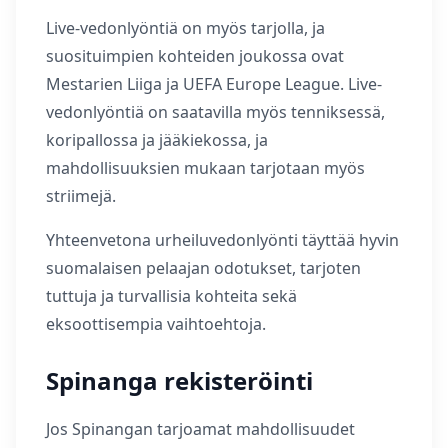
Live-vedonlyöntiä on myös tarjolla, ja
suosituimpien kohteiden joukossa ovat
Mestarien Liiga ja UEFA Europe League. Live-
vedonlyöntiä on saatavilla myös tenniksessä,
koripallossa ja jääkiekossa, ja
mahdollisuuksien mukaan tarjotaan myös
striimejä.
Yhteenvetona urheiluvedonlyönti täyttää hyvin
suomalaisen pelaajan odotukset, tarjoten
tuttuja ja turvallisia kohteita sekä
eksoottisempia vaihtoehtoja.
Spinanga rekisteröinti
Jos Spinangan tarjoamat mahdollisuudet