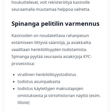
houkuttelevat, voit rekisteröityä kasinolle
seuraamalla muutamaa helppoa vaihetta.
Spinanga pelitilin varmennus
Kasinoiden on noudatettava rahanpesun
estämiseen liittyviä sääntöjä, ja asiakkailta
vaaditaan henkilöllisyyden todistamista.
Spinanga pyytää seuraavia asiakirjoja KYC-
prosessissa:
virallinen henkilöllisyystodistus
todistus asuinpaikasta
todistus käytettyjen maksutapojen
omistuksesta ja siirtohistorian näyttö (esim.
tiliote)