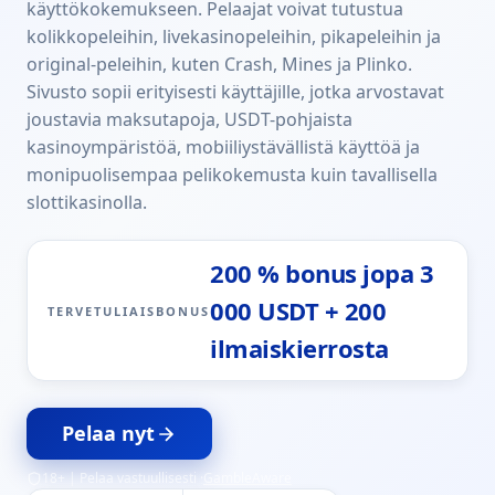
käyttökokemukseen. Pelaajat voivat tutustua
kolikkopeleihin, livekasinopeleihin, pikapeleihin ja
original-peleihin, kuten Crash, Mines ja Plinko.
Sivusto sopii erityisesti käyttäjille, jotka arvostavat
joustavia maksutapoja, USDT-pohjaista
kasinoympäristöä, mobiiliystävällistä käyttöä ja
monipuolisempaa pelikokemusta kuin tavallisella
slottikasinolla.
200 % bonus jopa 3
000 USDT + 200
TERVETULIAISBONUS
ilmaiskierrosta
Pelaa nyt
18+ | Pelaa vastuullisesti ·
GambleAware