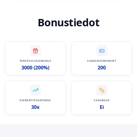
Bonustiedot
TERVETULIAISBONUS
ILMAISKIERROKSET
3000 (200%)
200
KIERRÄTYSVAATIMUS
CASHBACK
30x
Ei