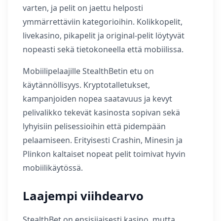
varten, ja pelit on jaettu helposti
ymmärrettäviin kategorioihin. Kolikkopelit,
livekasino, pikapelit ja original-pelit löytyvät
nopeasti sekä tietokoneella että mobiilissa.
Mobiilipelaajille StealthBetin etu on
käytännöllisyys. Kryptotalletukset,
kampanjoiden nopea saatavuus ja kevyt
pelivalikko tekevät kasinosta sopivan sekä
lyhyisiin pelisessioihin että pidempään
pelaamiseen. Erityisesti Crashin, Minesin ja
Plinkon kaltaiset nopeat pelit toimivat hyvin
mobiilikäytössä.
Laajempi viihdearvo
StealthBet on ensisijaisesti kasino, mutta