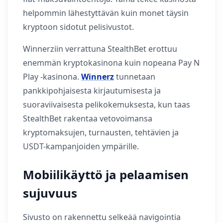
helpommin lähestyttävän kuin monet täysin
kryptoon sidotut pelisivustot.
Winnerziin verrattuna StealthBet erottuu
enemmän kryptokasinona kuin nopeana Pay N
Play -kasinona.
Winnerz
tunnetaan
pankkipohjaisesta kirjautumisesta ja
suoraviivaisesta pelikokemuksesta, kun taas
StealthBet rakentaa vetovoimansa
kryptomaksujen, turnausten, tehtävien ja
USDT-kampanjoiden ympärille.
Mobiilikäyttö ja pelaamisen
sujuvuus
Sivusto on rakennettu selkeää navigointia