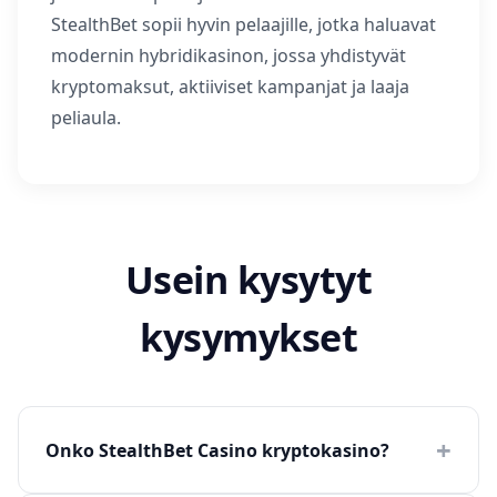
StealthBet sopii hyvin pelaajille, jotka haluavat
modernin hybridikasinon, jossa yhdistyvät
kryptomaksut, aktiiviset kampanjat ja laaja
peliaula.
Usein kysytyt
kysymykset
Onko StealthBet Casino kryptokasino?