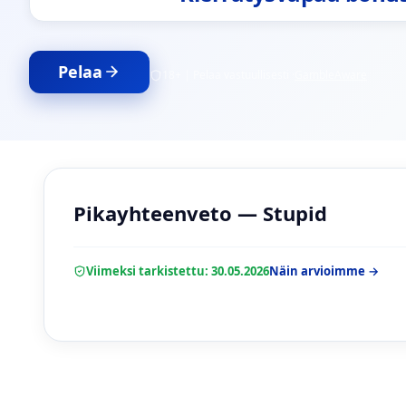
Pelaa
18+ | Pelaa vastuullisesti ·
GambleAware
Pikayhteenveto — Stupid
Viimeksi tarkistettu: 30.05.2026
Näin arvioimme →