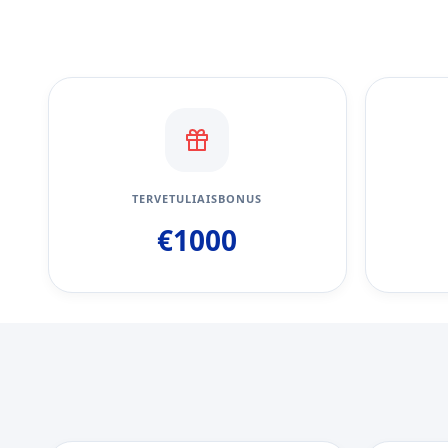
TERVETULIAISBONUS
€1000