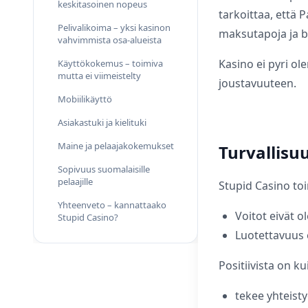
keskitasoinen nopeus
tarkoittaa, että 
Pelivalikoima – yksi kasinon
maksutapoja ja b
vahvimmista osa-alueista
Kasino ei pyri ol
Käyttökokemus – toimiva
mutta ei viimeistelty
joustavuuteen.
Mobiilikäyttö
Asiakastuki ja kielituki
Maine ja pelaajakokemukset
Turvallisu
Sopivuus suomalaisille
pelaajille
Stupid Casino toi
Yhteenveto – kannattaako
Voitot eivät o
Stupid Casino?
Luotettavuus e
Positiivista on ku
tekee yhteist