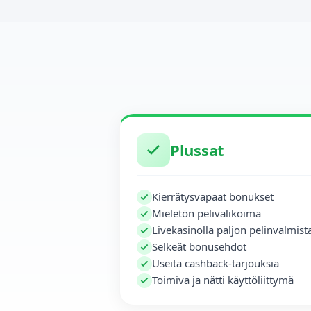
Plussat
Kierrätysvapaat bonukset
Mieletön pelivalikoima
Livekasinolla paljon pelinvalmista
Selkeät bonusehdot
Useita cashback-tarjouksia
Toimiva ja nätti käyttöliittymä