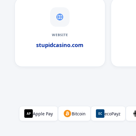
WEBSITE
stupidcasino.com
Apple Pay
Bitcoin
ecoPayz
AP
EC