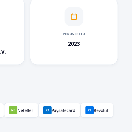
PERUSTETTU
2023
.V.
Neteller
Paysafecard
Revolut
NE
PA
RE