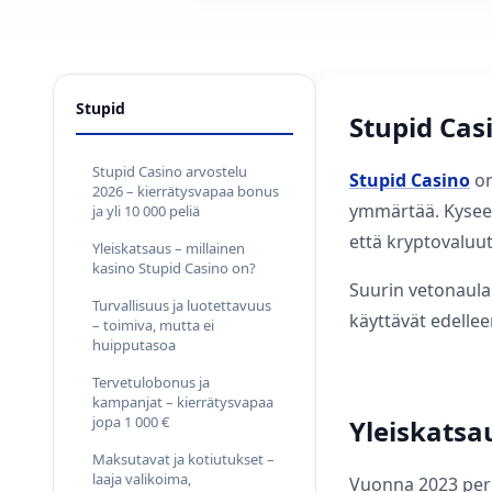
Stupid
Stupid Casi
Stupid Casino arvostelu
Stupid Casino
on
2026 – kierrätysvapaa bonus
ymmärtää. Kysees
ja yli 10 000 peliä
että kryptovaluut
Yleiskatsaus – millainen
kasino Stupid Casino on?
Suurin vetonaul
Turvallisuus ja luotettavuus
käyttävät edellee
– toimiva, mutta ei
huipputasoa
Tervetulobonus ja
kampanjat – kierrätysvapaa
jopa 1 000 €
Yleiskatsa
Maksutavat ja kotiutukset –
laaja valikoima,
Vuonna 2023 perus