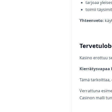
tarjoaa yleise
toimii täysim
Yhteenveto:
käyt
Tervetulob
Kasino erottuu sel
Kierrätysvapaa 
Tämä tarkoittaa, 
Verrattuna esime
Casinon malli tu