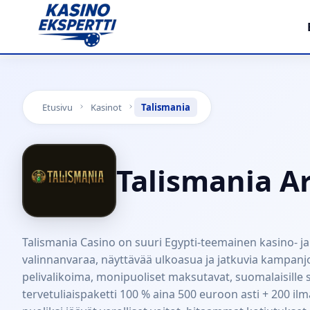
Etusivu
Kasinot
Talismania
Talismania A
Talismania Casino on suuri Egypti-teemainen kasino- ja 
valinnanvaraa, näyttävää ulkoasua ja jatkuvia kampanjo
pelivalikoima, monipuoliset maksutavat, suomalaisill
tervetuliaispaketti 100 % aina 500 euroon asti + 200 i