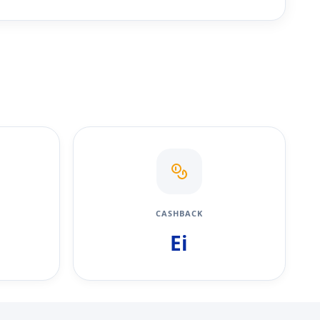
CASHBACK
Ei