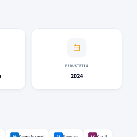
PERUSTETTU
p
2024
Paysafecard
Revolut
Skrill
PA
RE
SK