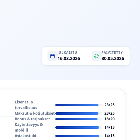
JULKAISTU
PÄIVITETTY
16.03.2026
30.05.2026
Lisenssi &
23/25
turvallisuus
Maksut & kotiutukset
23/25
Bonus & tarjoukset
18/20
Käytettävyys &
14/15
mobiili
Asiakastuki
14/15