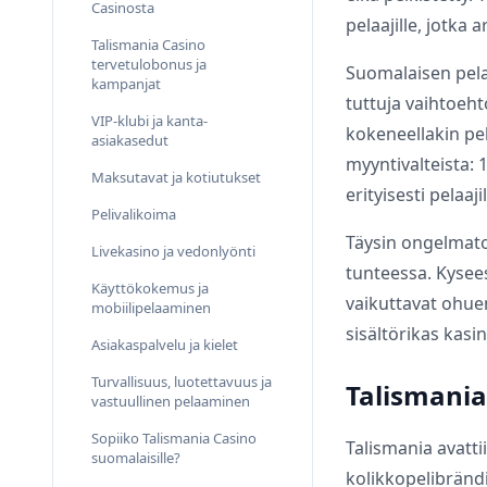
Casinosta
pelaajille, jotka
Talismania Casino
tervetulobonus ja
Suomalaisen pela
kampanjat
tuttuja vaihtoehto
VIP-klubi ja kanta-
kokeneellakin pel
asiakasedut
myyntivalteista: 
Maksutavat ja kotiutukset
erityisesti pelaaj
Pelivalikoima
Täysin ongelmato
Livekasino ja vedonlyönti
tunteessa. Kysees
Käyttökokemus ja
vaikuttavat ohuem
mobiilipelaaminen
sisältörikas kasin
Asiakaspalvelu ja kielet
Turvallisuus, luotettavuus ja
Talismani
vastuullinen pelaaminen
Sopiiko Talismania Casino
Talismania avatti
suomalaisille?
kolikkopelibränd