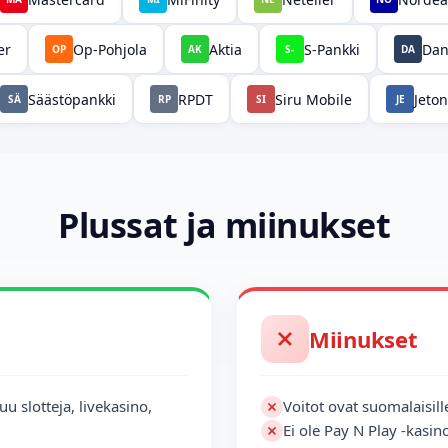
er
Op-Pohjola
Aktia
S-Pankki
Dan
OP
AK
S-
DA
Säästöpankki
RPDT
Siru Mobile
Jeton
SÄ
RP
SI
JE
Plussat ja miinukset
Miinukset
u slotteja, livekasino,
Voitot ovat suomalaisille
Ei ole Pay N Play -kasin