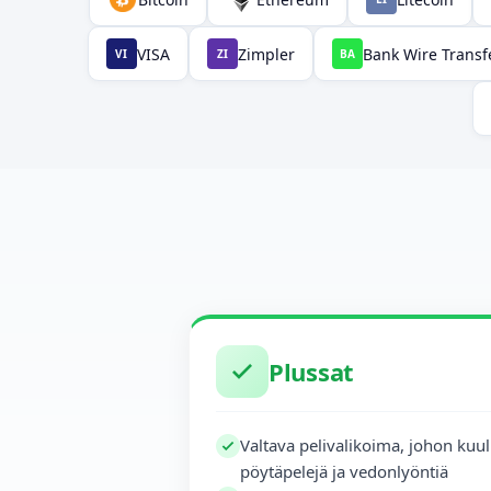
VISA
Zimpler
Bank Wire Transf
VI
ZI
BA
Plussat
Valtava pelivalikoima, johon kuulu
pöytäpelejä ja vedonlyöntiä