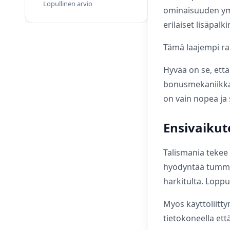
Lopullinen arvio
ominaisuuden ympä
erilaiset lisäpalk
Tämä laajempi ra
Hyvää on se, että
bonusmekaniikka 
on vain nopea ja 
Ensivaikut
Talismania tekee 
hyödyntää tummia 
harkitulta. Loppu
Myös käyttöliitty
tietokoneella ett