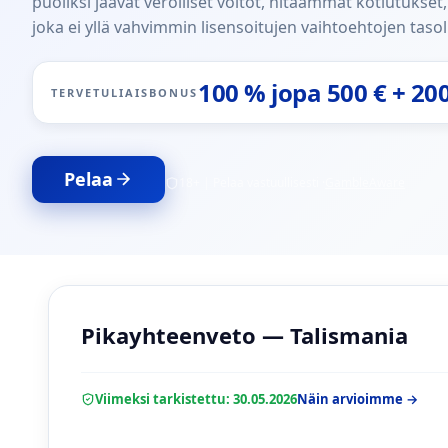
puoliksi jäävät verolliset voitot, hitaammat kotiutukset,
joka ei yllä vahvimmin lisensoitujen vaihtoehtojen tasol
100 % jopa 500 € + 20
TERVETULIAISBONUS
Pelaa
18+ | Pelaa vastuullisesti ·
GambleAware
Pikayhteenveto — Talismania
Viimeksi tarkistettu: 30.05.2026
Näin arvioimme →