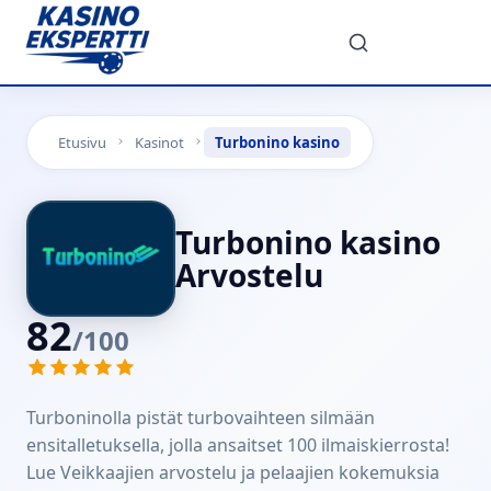
Etusivu
Kasinot
Turbonino kasino
Turbonino kasino
Arvostelu
82
/100
Turboninolla pistät turbovaihteen silmään
ensitalletuksella, jolla ansaitset 100 ilmaiskierrosta!
Lue Veikkaajien arvostelu ja pelaajien kokemuksia