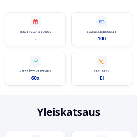
TERVETULIAISBONUS
ILMAISKIERROKSET
-
100
KIERRÄTYSVAATIMUS
CASHBACK
60x
Ei
Yleiskatsaus