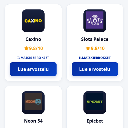
Caxino
Slots Palace
9.8/10
9.8/10
ILMAISKIERROKSET
ILMAISKIERROKSET
Lue arvostelu
Lue arvostelu
Neon 54
Epicbet