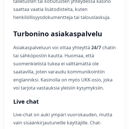
talletusten tai kotiutusten yhteydessä kasino
saattaa vaatia lisätodisteita, kuten
henkilöllisyysdokumentteja tai talouslaskuja.
Turbonino asiakaspalvelu
Asiakaspalveluun voi ottaa yhteyttä
24/7
chatin
tai sähköpostin kautta. Huomaa, että
suomenkielistä tukea ei välttämättä ole
saatavilla, joten varaudu kommunikointiin
englanniksi. Kasinolla on myös UKK-osio, joka
voi tarjota vastauksia yleisiin kysymyksiin.
Live chat
Live-chat on auki ympäri vuorokauden, mutta
vain sisäänkirjautuneille käyttäjille. Chat-