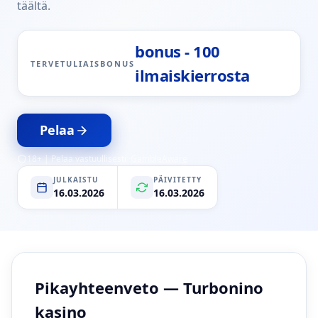
täältä.
bonus - 100
TERVETULIAISBONUS
ilmaiskierrosta
Pelaa
18+ | Pelaa vastuullisesti ·
GambleAware
JULKAISTU
PÄIVITETTY
16.03.2026
16.03.2026
Pikayhteenveto — Turbonino
kasino