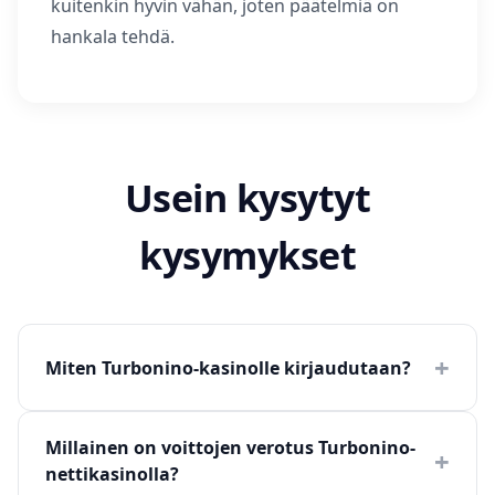
kuitenkin hyvin vähän, joten päätelmiä on
hankala tehdä.
Usein kysytyt
kysymykset
Miten Turbonino-kasinolle kirjaudutaan?
Millainen on voittojen verotus Turbonino-
nettikasinolla?