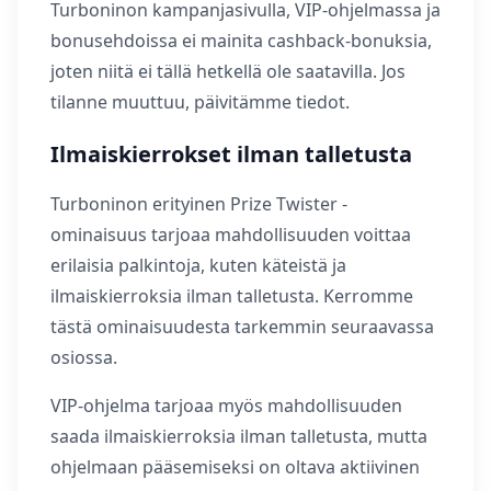
Turboninon kampanjasivulla, VIP-ohjelmassa ja
bonusehdoissa ei mainita cashback-bonuksia,
joten niitä ei tällä hetkellä ole saatavilla. Jos
tilanne muuttuu, päivitämme tiedot.
Ilmaiskierrokset ilman talletusta
Turboninon erityinen Prize Twister -
ominaisuus tarjoaa mahdollisuuden voittaa
erilaisia palkintoja, kuten käteistä ja
ilmaiskierroksia ilman talletusta. Kerromme
tästä ominaisuudesta tarkemmin seuraavassa
osiossa.
VIP-ohjelma tarjoaa myös mahdollisuuden
saada ilmaiskierroksia ilman talletusta, mutta
ohjelmaan pääsemiseksi on oltava aktiivinen