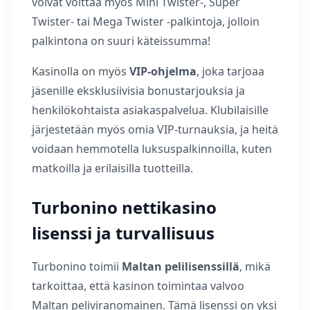
voivat voittaa myös Mini Twister-, Super
Twister- tai Mega Twister -palkintoja, jolloin
palkintona on suuri käteissumma!
Kasinolla on myös
VIP-ohjelma
, joka tarjoaa
jäsenille eksklusiivisia bonustarjouksia ja
henkilökohtaista asiakaspalvelua. Klubilaisille
järjestetään myös omia VIP-turnauksia, ja heitä
voidaan hemmotella luksuspalkinnoilla, kuten
matkoilla ja erilaisilla tuotteilla.
Turbonino nettikasino
lisenssi ja turvallisuus
Turbonino toimii
Maltan pelilisenssillä
, mikä
tarkoittaa, että kasinon toimintaa valvoo
Maltan peliviranomainen. Tämä lisenssi on yksi