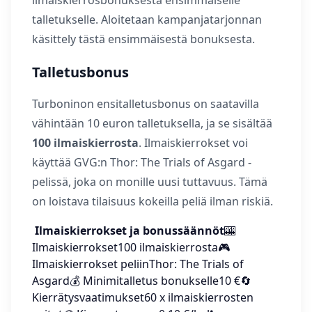
ilmaiskierrosbonuksesta ensimmäiselle
talletukselle. Aloitetaan kampanjatarjonnan
käsittely tästä ensimmäisestä bonuksesta.
Talletusbonus
Turboninon ensitalletusbonus on saatavilla
vähintään 10 euron talletuksella, ja se sisältää
100 ilmaiskierrosta
. Ilmaiskierrokset voi
käyttää GVG:n Thor: The Trials of Asgard -
pelissä, joka on monille uusi tuttavuus. Tämä
on loistava tilaisuus kokeilla peliä ilman riskiä.
Ilmaiskierrokset ja bonussäännöt
🎰
Ilmaiskierrokset100 ilmaiskierrosta🎮
Ilmaiskierrokset peliinThor: The Trials of
Asgard💰 Minimitalletus bonukselle10 €🔄
Kierrätysvaatimukset60 x ilmaiskierrosten