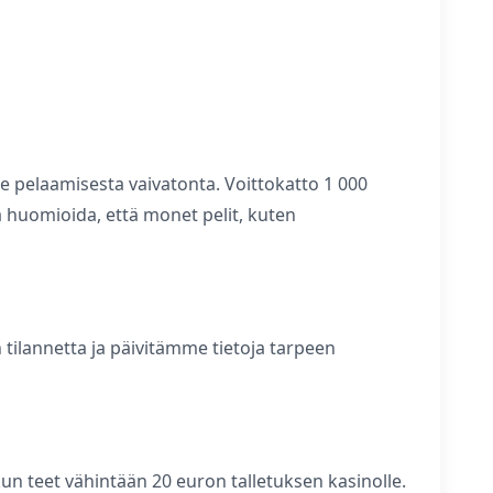
e pelaamisesta vaivatonta. Voittokatto 1 000
vä huomioida, että monet pelit, kuten
 tilannetta ja päivitämme tietoja tarpeen
n teet vähintään 20 euron talletuksen kasinolle.