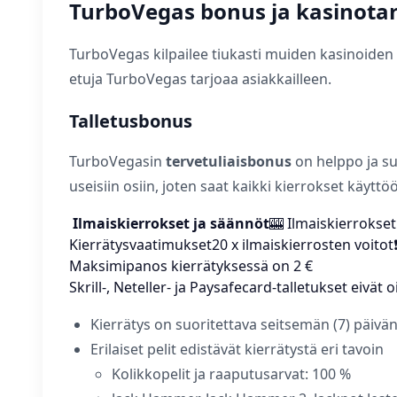
TurboVegas bonus ja kasinota
TurboVegas kilpailee tiukasti muiden kasinoiden
etuja TurboVegas tarjoaa asiakkailleen.
Talletusbonus
TurboVegasin
tervetuliaisbonus
on helppo ja su
useisiin osiin, joten saat kaikki kierrokset käyttöö
Ilmaiskierrokset ja säännöt
🎰 Ilmaiskierrokse
Kierrätysvaatimukset20 x ilmaiskierrosten voitot❗
Maksimipanos kierrätyksessä on 2 €
Skrill-, Neteller- ja Paysafecard-talletukset eiv
Kierrätys on suoritettava seitsemän (7) päivä
Erilaiset pelit edistävät kierrätystä eri tavoin
Kolikkopelit ja raaputusarvat: 100 %