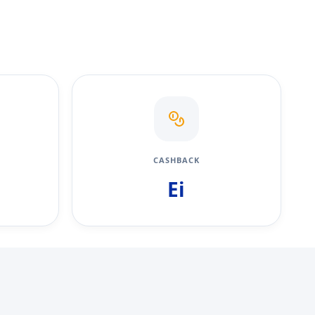
CASHBACK
Ei