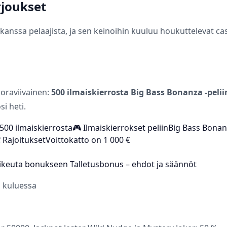
rjoukset
 kanssa pelaajista, ja sen keinoihin kuuluu houkuttelevat 
oraviivainen:
500 ilmaiskierrosta Big Bass Bonanza -pelii
si heti.
t500 ilmaiskierrosta🎮 Ilmaiskierrokset peliinBig Bass Bona
️ RajoituksetVoittokatto on 1 000 €
ät oikeuta bonukseen Talletusbonus – ehdot ja säännöt
n kuluessa