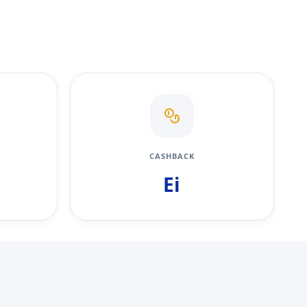
CASHBACK
Ei