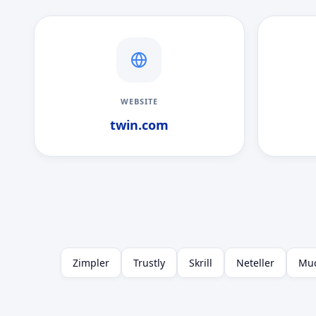
WEBSITE
twin.com
Zimpler
Trustly
Skrill
Neteller
Muc