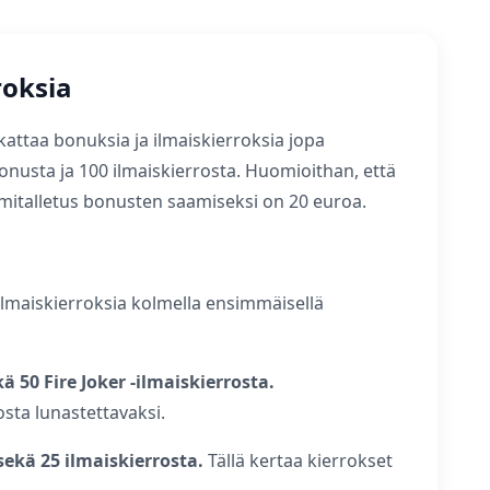
roksia
 kattaa bonuksia ja ilmaiskierroksia jopa
nusta ja 100 ilmaiskierrosta. Huomioithan, että
inimitalletus bonusten saamiseksi on 20 euroa.
ilmaiskierroksia kolmella ensimmäisellä
 50 Fire Joker -ilmaiskierrosta.
rosta lunastettavaksi.
sekä 25 ilmaiskierrosta.
Tällä kertaa kierrokset