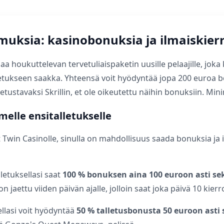
uksia: kasinobonuksia ja ilmaiskier
aa houkuttelevan tervetuliaispaketin uusille pelaajille, joka
etukseen saakka. Yhteensä voit hyödyntää jopa 200 euroa bo
alletustavaksi Skrillin, et ole oikeutettu näihin bonuksiin. M
melle ensitalletukselle
 Twin Casinolle, sinulla on mahdollisuus saada bonuksia ja 
letuksellasi saat
100 % bonuksen aina 100 euroon asti sekä
n jaettu viiden päivän ajalle, jolloin saat joka päivä 10 kier
sellasi voit hyödyntää
50 % talletusbonusta 50 euroon asti 