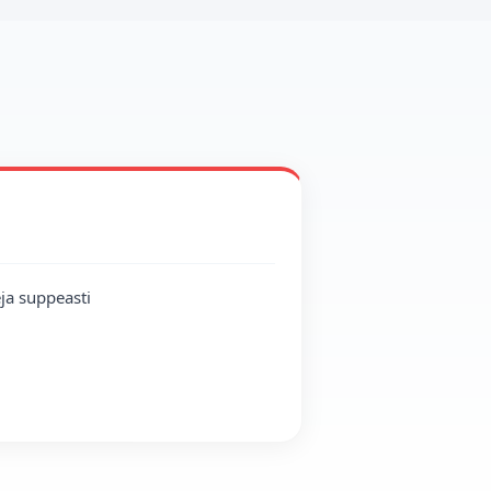
eja suppeasti