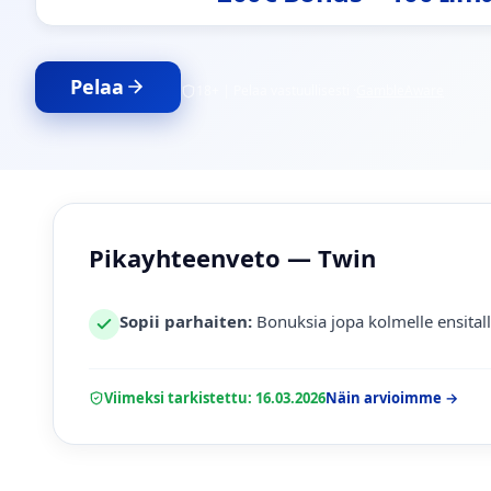
Pelaa
18+ | Pelaa vastuullisesti ·
GambleAware
Pikayhteenveto — Twin
Sopii parhaiten:
Bonuksia jopa kolmelle ensitall
Viimeksi tarkistettu: 16.03.2026
Näin arvioimme →