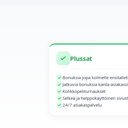
Plussat
Bonuksia jopa kolmelle ensitallet
Jatkuvia bonuksia kanta-asiakas
Kolikkopeliturnaukset
Selkeä ja helppokäyttöinen sivus
24/7 asiakaspalvelu