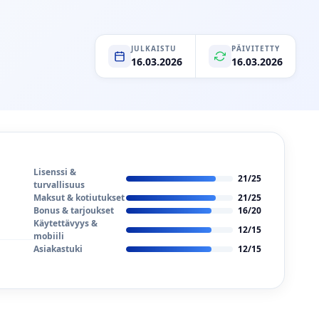
JULKAISTU
PÄIVITETTY
16.03.2026
16.03.2026
Lisenssi &
21/25
turvallisuus
Maksut & kotiutukset
21/25
Bonus & tarjoukset
16/20
Käytettävyys &
12/15
mobiili
Asiakastuki
12/15