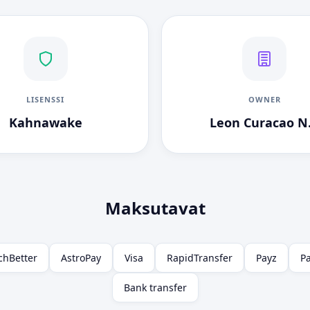
LISENSSI
OWNER
Kahnawake
Leon Curacao N
Maksutavat
hBetter
AstroPay
Visa
RapidTransfer
Payz
P
Bank transfer