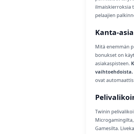
ilmaiskierroksia
pelaajien palkinn
Kanta-asi
Mitä enemmän pela
bonukset on käyt
asiakaspisteen.
K
vaihtoehdoista.
ovat automaattis
Pelivaliko
Twinin pelivaliko
Microgamingilta, 
Gamesilta. Livek