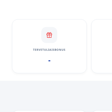
TERVETULIAISBONUS
-