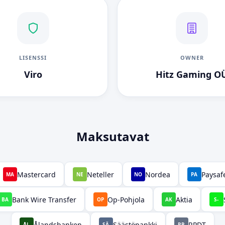
LISENSSI
OWNER
Viro
Hitz Gaming O
Maksutavat
Mastercard
Neteller
Nordea
Paysaf
MA
NE
NO
PA
Bank Wire Transfer
Op-Pohjola
Aktia
BA
OP
AK
S-
Ålandsbanken
Säästöpankki
RPDT
ÅL
SÄ
RP