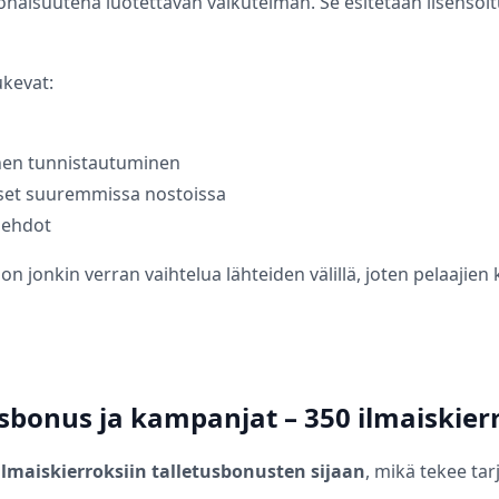
naisuutena luotettavan vaikutelman. Se esitetään lisensoitu
ukevat:
nen tunnistautuminen
set suuremmissa nostoissa
sehdot
 on jonkin verran vaihtelua lähteiden välillä, joten pelaajie
isbonus ja kampanjat – 350 ilmaiskier
ilmaiskierroksiin talletusbonusten sijaan
, mikä tekee ta