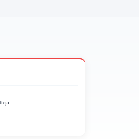
tteja