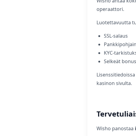
Wisho antaa koko
operaattori.
Luotettavuutta t
SSL-salaus
Pankkipohjai
KYC-tarkistuk
Selkeät bonu
Lisenssitiedoissa
kasinon sivulta.
Tervetulia
Wisho panostaa