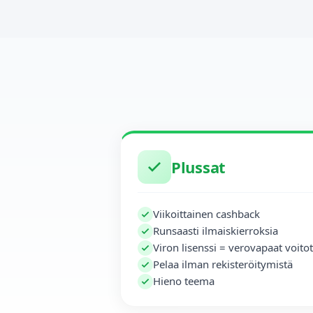
Plussat
Viikoittainen cashback
Runsaasti ilmaiskierroksia
Viron lisenssi = verovapaat voitot
Pelaa ilman rekisteröitymistä
Hieno teema