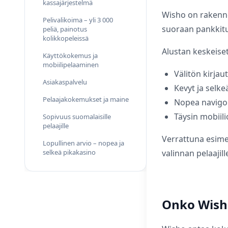
kassajärjestelmä
Wisho on rakennet
Pelivalikoima – yli 3 000
suoraan pankkitu
peliä, painotus
kolikkopeleissä
Alustan keskeise
Käyttökokemus ja
mobiilipelaaminen
Välitön kirja
Asiakaspalvelu
Kevyt ja selke
Pelaajakokemukset ja maine
Nopea navigoi
Täysin mobiil
Sopivuus suomalaisille
pelaajille
Verrattuna esime
Lopullinen arvio – nopea ja
selkeä pikakasino
valinnan pelaajill
Onko Wisho