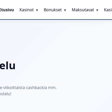
Etusivu
Kasinot
Bonukset
Maksutavat
Kasi
▼
▼
▼
elu
le viikoittaista cashbackia mm.
stelu!