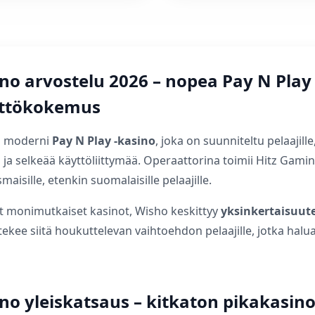
no arvostelu 2026 – nopea Pay N Play -
yttökokemus
 moderni
Pay N Play -kasino
, joka on suunniteltu pelaajill
 ja selkeää käyttöliittymää. Operaattorina toimii Hitz Gami
smaisille, etenkin suomalaisille pelaajille.
t monimutkaiset kasinot, Wisho keskittyy
yksinkertaisuute
tekee siitä houkuttelevan vaihtoehdon pelaajille, jotka halu
no yleiskatsaus – kitkaton pikakasin