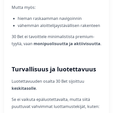
Mutta myös:
hieman raskaamman navigoinnin
vähemmän aloittelijaystävällisen rakenteen
30 Bet ei tavoittele minimalistista premium-
tyyliä, vaan
monipuolisuutta ja aktiivisuutta
.
Turvallisuus ja luotettavuus
Luotettavuuden osalta 30 Bet sijoittuu
keskitasolle
.
Se ei vaikuta epäluotettavalta, mutta siitä
puuttuvat vahvimmat luottamustekijät, kuten: