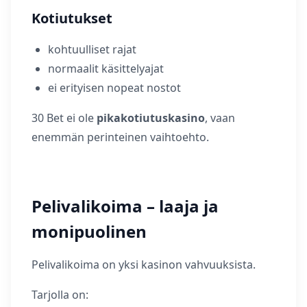
Kotiutukset
kohtuulliset rajat
normaalit käsittelyajat
ei erityisen nopeat nostot
30 Bet ei ole
pikakotiutuskasino
, vaan
enemmän perinteinen vaihtoehto.
Pelivalikoima – laaja ja
monipuolinen
Pelivalikoima on yksi kasinon vahvuuksista.
Tarjolla on: