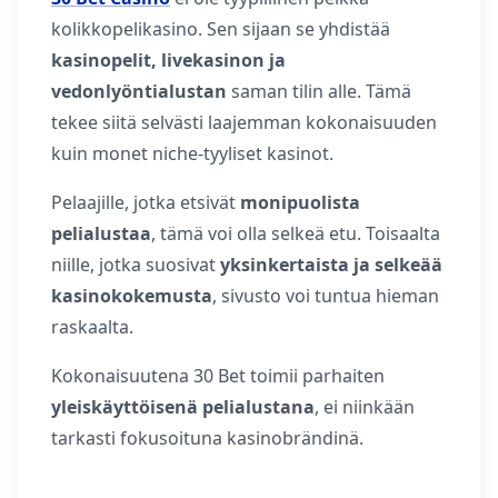
kolikkopelikasino. Sen sijaan se yhdistää
kasinopelit, livekasinon ja
vedonlyöntialustan
saman tilin alle. Tämä
tekee siitä selvästi laajemman kokonaisuuden
kuin monet niche-tyyliset kasinot.
Pelaajille, jotka etsivät
monipuolista
pelialustaa
, tämä voi olla selkeä etu. Toisaalta
niille, jotka suosivat
yksinkertaista ja selkeää
kasinokokemusta
, sivusto voi tuntua hieman
raskaalta.
Kokonaisuutena 30 Bet toimii parhaiten
yleiskäyttöisenä pelialustana
, ei niinkään
tarkasti fokusoituna kasinobrändinä.