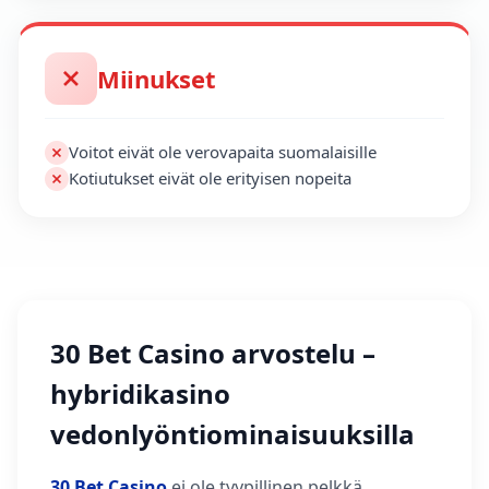
Miinukset
Voitot eivät ole verovapaita suomalaisille
Kotiutukset eivät ole erityisen nopeita
30 Bet Casino arvostelu –
hybridikasino
vedonlyöntiominaisuuksilla
30 Bet Casino
ei ole tyypillinen pelkkä