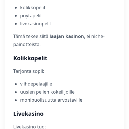
kolikkopelit
pöytäpelit
livekasinopelit
Tämä tekee siitä
laajan kasinon
, ei niche-
painotteista.
Kolikkopelit
Tarjonta sopii:
viihdepelaajille
uusien pelien kokeilijoille
monipuolisuutta arvostaville
Livekasino
Livekasino tuo: