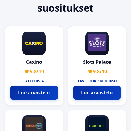
suositukset
Caxino
Slots Palace
9.8/10
9.8/10
TALLETUSTA
TERVETULIAISBONUKSET
Lue arvostelu
Lue arvostelu