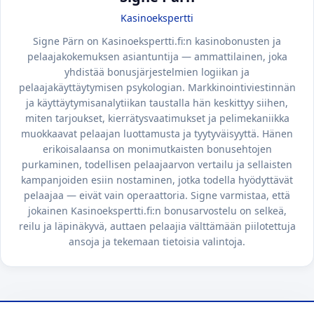
Kasinoekspertti
Signe Pärn on Kasinoekspertti.fi:n kasinobonusten ja
pelaajakokemuksen asiantuntija — ammattilainen, joka
yhdistää bonusjärjestelmien logiikan ja
pelaajakäyttäytymisen psykologian. Markkinointiviestinnän
ja käyttäytymisanalytiikan taustalla hän keskittyy siihen,
miten tarjoukset, kierrätysvaatimukset ja pelimekaniikka
muokkaavat pelaajan luottamusta ja tyytyväisyyttä. Hänen
erikoisalaansa on monimutkaisten bonusehtojen
purkaminen, todellisen pelaajaarvon vertailu ja sellaisten
kampanjoiden esiin nostaminen, jotka todella hyödyttävät
pelaajaa — eivät vain operaattoria. Signe varmistaa, että
jokainen Kasinoekspertti.fi:n bonusarvostelu on selkeä,
reilu ja läpinäkyvä, auttaen pelaajia välttämään piilotettuja
ansoja ja tekemaan tietoisia valintoja.