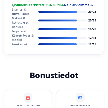
Viimeksi tarkistettu: 26.05.2026
Näin arvioimme →
Lisenssi &
20/25
turvallisuus
Maksut &
20/25
kotiutukset
Bonus &
16/20
tarjoukset
Käytettävyys &
12/15
mobiili
Asiakastuki
12/15
Bonustiedot
TERVETULIAISBONUS
ILMAISKIERROKSET