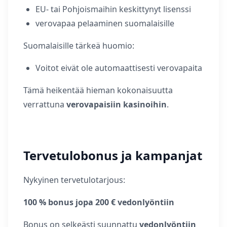
EU- tai Pohjoismaihin keskittynyt lisenssi
verovapaa pelaaminen suomalaisille
Suomalaisille tärkeä huomio:
Voitot eivät ole automaattisesti verovapaita
Tämä heikentää hieman kokonaisuutta
verrattuna
verovapaisiin kasinoihin
.
Tervetulobonus ja kampanjat
Nykyinen tervetulotarjous:
100 % bonus jopa 200 € vedonlyöntiin
Bonus on selkeästi suunnattu
vedonlyöntiin