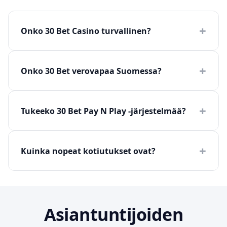
Onko 30 Bet Casino turvallinen?
Onko 30 Bet verovapaa Suomessa?
Tukeeko 30 Bet Pay N Play -järjestelmää?
Kuinka nopeat kotiutukset ovat?
Asiantuntijoiden