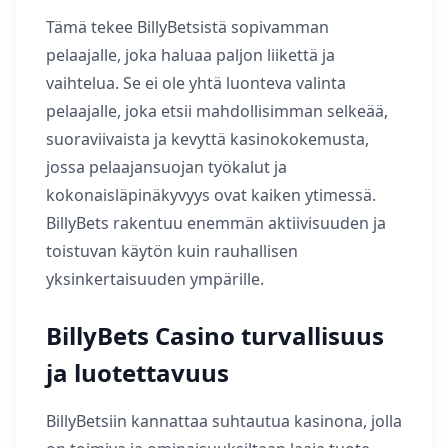
Tämä tekee BillyBetsistä sopivamman
pelaajalle, joka haluaa paljon liikettä ja
vaihtelua. Se ei ole yhtä luonteva valinta
pelaajalle, joka etsii mahdollisimman selkeää,
suoraviivaista ja kevyttä kasinokokemusta,
jossa pelaajansuojan työkalut ja
kokonaisläpinäkyvyys ovat kaiken ytimessä.
BillyBets rakentuu enemmän aktiivisuuden ja
toistuvan käytön kuin rauhallisen
yksinkertaisuuden ympärille.
BillyBets Casino turvallisuus
ja luotettavuus
BillyBetsiin kannattaa suhtautua kasinona, jolla