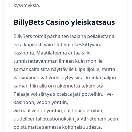
kysymyksiä.
BillyBets Casino yleiskatsaus
BillyBets toimii parhaiten laajana pelialustana
eikä kapeasti vain sloteihin keskittyvänä
kasinona. Maatilateema antaa sille
tunnistettavamman ilmeen kuin monille
samankaltaisilta näyttäville kilpailijoille, mutta
varsinainen vahvuus löytyy siitä, kuinka paljon
saman tilin alle on rakennettu tekemistä.
Pelaaja voi siirtyä sloteista jättipotteihin, live-
kasinoon, vedonlyöntiin,
virtuaalivedonlyöntiin, cashback-etuihin,
uudelleentalletusbonuksiin ja VIP-etenemiseen
poistumatta samasta kokonaisuudesta.