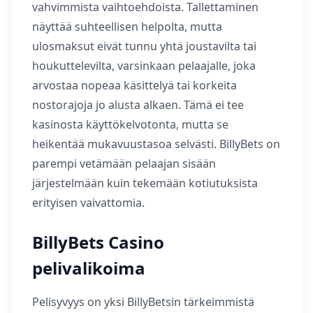
vahvimmista vaihtoehdoista. Tallettaminen
näyttää suhteellisen helpolta, mutta
ulosmaksut eivät tunnu yhtä joustavilta tai
houkuttelevilta, varsinkaan pelaajalle, joka
arvostaa nopeaa käsittelyä tai korkeita
nostorajoja jo alusta alkaen. Tämä ei tee
kasinosta käyttökelvotonta, mutta se
heikentää mukavuustasoa selvästi. BillyBets on
parempi vetämään pelaajan sisään
järjestelmään kuin tekemään kotiutuksista
erityisen vaivattomia.
BillyBets Casino
pelivalikoima
Pelisyvyys on yksi BillyBetsin tärkeimmistä