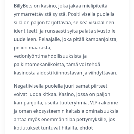
BillyBets on kasino, joka jakaa mielipiteitä
ymmärrettävistä syistä. Positiivisella puolella
sillä on paljon tarjottavaa, selkeä visuaalinen
identiteetti ja runsaasti syitä palata sivustolle
uudelleen. Pelaajalle, joka pitää kampanjoista,
pelien määrästä,
vedonlyöntimahdollisuuksista ja
palkintomekaniikoista, tämä voi tehdä
kasinosta aidosti kiinnostavan ja viihdyttävän.
Negatiivisella puolella juuri samat piirteet
voivat luoda kitkaa. Kasino, jossa on paljon
kampanjoita, useita tuoteryhmiä, VIP-rakenne
ja oman ekosysteemin kaltaisia ominaisuuksia,
antaa myös enemmän tilaa pettymyksille, jos
kotiutukset tuntuvat hitailta, ehdot