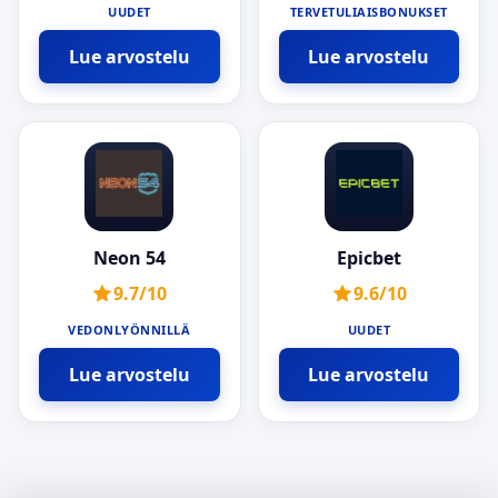
UUDET
TERVETULIAISBONUKSET
Lue arvostelu
Lue arvostelu
Neon 54
Epicbet
9.7/10
9.6/10
VEDONLYÖNNILLÄ
UUDET
Lue arvostelu
Lue arvostelu