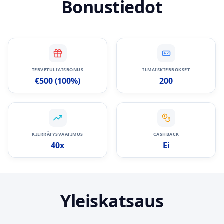
Bonustiedot
TERVETULIAISBONUS
ILMAISKIERROKSET
€500 (100%)
200
KIERRÄTYSVAATIMUS
CASHBACK
40x
Ei
Yleiskatsaus