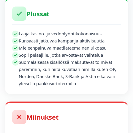
Plussat
Laaja kasino- ja vedonlyöntikokonaisuus
Runsaasti jatkuvaa kampanja-aktiivisuutta
Mieleenpainuva maatilateemainen ulkoasu
Sopii pelaajille, jotka arvostavat vaihtelua
Suomalaisessa sisällössä maksutavat toimivat
paremmin, kun niitä kuvataan nimillä kuten OP,
Nordea, Danske Bank, S-Bank ja Aktia eikä vain
yleisellä pankkisiirtotermillä
Miinukset