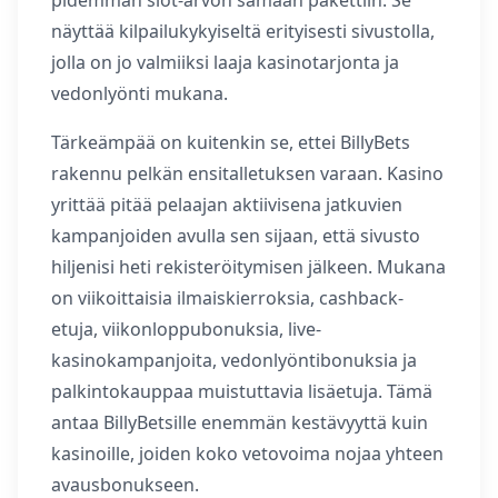
pidemmän slot-arvon samaan pakettiin. Se
näyttää kilpailukykyiseltä erityisesti sivustolla,
jolla on jo valmiiksi laaja kasinotarjonta ja
vedonlyönti mukana.
Tärkeämpää on kuitenkin se, ettei BillyBets
rakennu pelkän ensitalletuksen varaan. Kasino
yrittää pitää pelaajan aktiivisena jatkuvien
kampanjoiden avulla sen sijaan, että sivusto
hiljenisi heti rekisteröitymisen jälkeen. Mukana
on viikoittaisia ilmaiskierroksia, cashback-
etuja, viikonloppubonuksia, live-
kasinokampanjoita, vedonlyöntibonuksia ja
palkintokauppaa muistuttavia lisäetuja. Tämä
antaa BillyBetsille enemmän kestävyyttä kuin
kasinoille, joiden koko vetovoima nojaa yhteen
avausbonukseen.