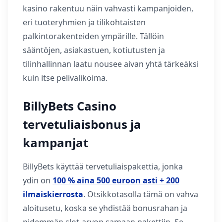
kasino rakentuu näin vahvasti kampanjoiden,
eri tuoteryhmien ja tilikohtaisten
palkintorakenteiden ympärille. Tällöin
sääntöjen, asiakastuen, kotiutusten ja
tilinhallinnan laatu nousee aivan yhtä tärkeäksi
kuin itse pelivalikoima.
BillyBets Casino
tervetuliaisbonus ja
kampanjat
BillyBets käyttää tervetuliaispakettia, jonka
ydin on
100 % aina 500 euroon asti + 200
ilmaiskierrosta
. Otsikkotasolla tämä on vahva
aloitusetu, koska se yhdistää bonusrahan ja