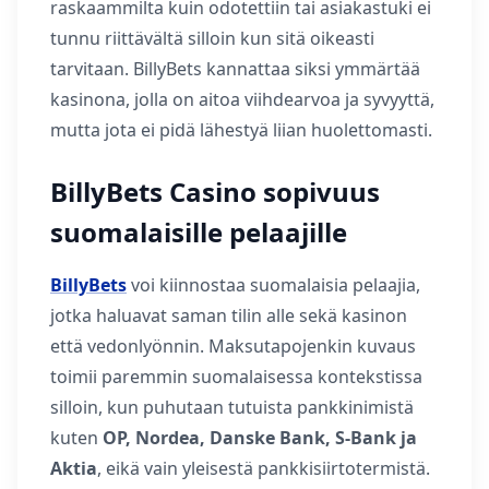
raskaammilta kuin odotettiin tai asiakastuki ei
tunnu riittävältä silloin kun sitä oikeasti
tarvitaan. BillyBets kannattaa siksi ymmärtää
kasinona, jolla on aitoa viihdearvoa ja syvyyttä,
mutta jota ei pidä lähestyä liian huolettomasti.
BillyBets Casino sopivuus
suomalaisille pelaajille
BillyBets
voi kiinnostaa suomalaisia pelaajia,
jotka haluavat saman tilin alle sekä kasinon
että vedonlyönnin. Maksutapojenkin kuvaus
toimii paremmin suomalaisessa kontekstissa
silloin, kun puhutaan tutuista pankkinimistä
kuten
OP, Nordea, Danske Bank, S-Bank ja
Aktia
, eikä vain yleisestä pankkisiirtotermistä.