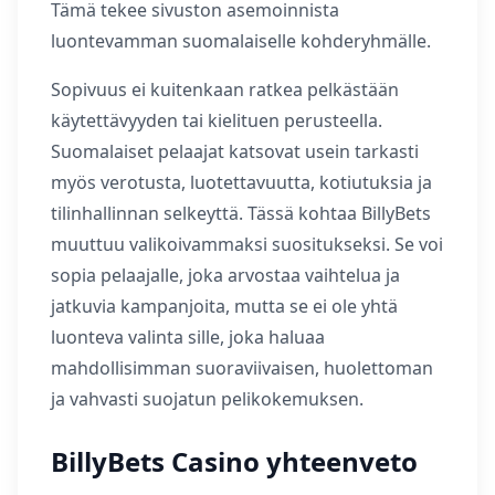
Tämä tekee sivuston asemoinnista
luontevamman suomalaiselle kohderyhmälle.
Sopivuus ei kuitenkaan ratkea pelkästään
käytettävyyden tai kielituen perusteella.
Suomalaiset pelaajat katsovat usein tarkasti
myös verotusta, luotettavuutta, kotiutuksia ja
tilinhallinnan selkeyttä. Tässä kohtaa BillyBets
muuttuu valikoivammaksi suositukseksi. Se voi
sopia pelaajalle, joka arvostaa vaihtelua ja
jatkuvia kampanjoita, mutta se ei ole yhtä
luonteva valinta sille, joka haluaa
mahdollisimman suoraviivaisen, huolettoman
ja vahvasti suojatun pelikokemuksen.
BillyBets Casino yhteenveto