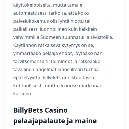
käyttökelpoiselta, mutta tämä ei
automaattisesti tarkoita, että koko
palvelukokemus olisi yhtä hiottu tai
paikallisesti luonnollinen kuin kaikkein
vahvimmilla Suomeen suunnatuilla sivustoilla.
Käytännön ratkaiseva kysymys on se,
ymmärtääkö pelaaja ehdot, löytääkö hän
tarvitsemansa tilitoiminnot ja ratkeaako
tavallinen ongelmatilanne ilman turhaa
epäselvyyttä. BillyBets onnistuu tässä
kohtuullisesti, mutta ei nouse markkinan
kärkeen.
BillyBets Casino
pelaajapalaute ja maine