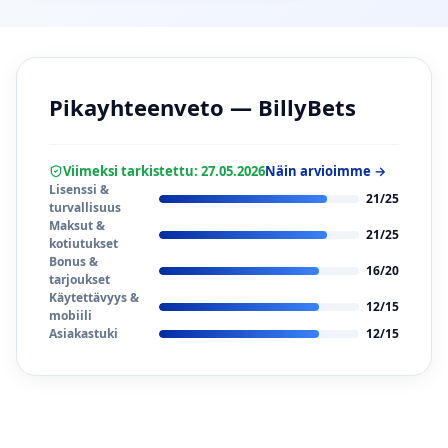
Pikayhteenveto — BillyBets
Viimeksi tarkistettu: 27.05.2026
Näin arvioimme →
Lisenssi &
21/25
turvallisuus
Maksut &
21/25
kotiutukset
Bonus &
16/20
tarjoukset
Käytettävyys &
12/15
mobiili
Asiakastuki
12/15