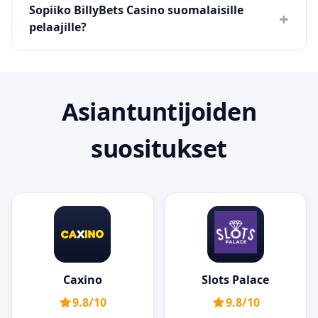
Sopiiko BillyBets Casino suomalaisille
pelaajille?
Asiantuntijoiden
suositukset
Caxino
Slots Palace
9.8/10
9.8/10