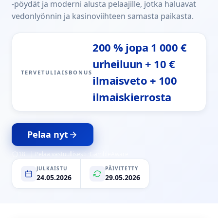
-pöydät ja moderni alusta pelaajille, jotka haluavat
vedonlyönnin ja kasinoviihteen samasta paikasta.
200 % jopa 1 000 €
urheiluun + 10 €
TERVETULIAISBONUS
ilmaisveto + 100
ilmaiskierrosta
Pelaa nyt
18+ | Pelaa vastuullisesti ·
GambleAware
JULKAISTU
PÄIVITETTY
24.05.2026
29.05.2026