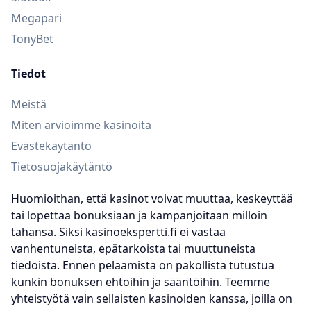
Megapari
TonyBet
Tiedot
Meistä
Miten arvioimme kasinoita
Evästekäytäntö
Tietosuojakäytäntö
Huomioithan, että kasinot voivat muuttaa, keskeyttää
tai lopettaa bonuksiaan ja kampanjoitaan milloin
tahansa. Siksi kasinoekspertti.fi ei vastaa
vanhentuneista, epätarkoista tai muuttuneista
tiedoista. Ennen pelaamista on pakollista tutustua
kunkin bonuksen ehtoihin ja sääntöihin. Teemme
yhteistyötä vain sellaisten kasinoiden kanssa, joilla on