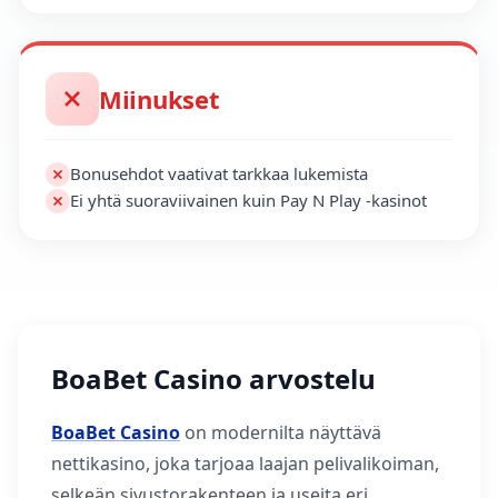
Miinukset
Bonusehdot vaativat tarkkaa lukemista
Ei yhtä suoraviivainen kuin Pay N Play -kasinot
BoaBet Casino arvostelu
BoaBet Casino
on modernilta näyttävä
nettikasino, joka tarjoaa laajan pelivalikoiman,
selkeän sivustorakenteen ja useita eri