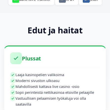
Edut ja haitat
Plussat
Laaja kasinopelien valikoima
Moderni sivuston ulkoasu
Mahdollisesti kattava live casino -osio
Sopii perinteistä nettikasinoa etsiville pelaajille
Vastuullisen pelaamisen työkaluja voi olla
saatavilla