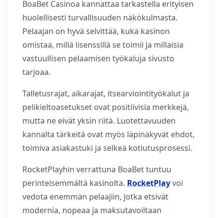
BoaBet Casinoa kannattaa tarkastella erityisen
huolellisesti turvallisuuden näkökulmasta.
Pelaajan on hyvä selvittää, kuka kasinon
omistaa, millä lisenssillä se toimii ja millaisia
vastuullisen pelaamisen työkaluja sivusto
tarjoaa.
Talletusrajat, aikarajat, itsearviointityökalut ja
pelikieltoasetukset ovat positiivisia merkkejä,
mutta ne eivät yksin riitä. Luotettavuuden
kannalta tärkeitä ovat myös läpinäkyvät ehdot,
toimiva asiakastuki ja selkeä kotiutusprosessi.
RocketPlayhin verrattuna BoaBet tuntuu
perinteisemmältä kasinolta.
RocketPlay
voi
vedota enemmän pelaajiin, jotka etsivät
modernia, nopeaa ja maksutavoiltaan