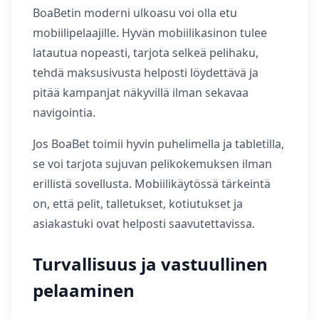
BoaBetin moderni ulkoasu voi olla etu
mobiilipelaajille. Hyvän mobiilikasinon tulee
latautua nopeasti, tarjota selkeä pelihaku,
tehdä maksusivusta helposti löydettävä ja
pitää kampanjat näkyvillä ilman sekavaa
navigointia.
Jos BoaBet toimii hyvin puhelimella ja tabletilla,
se voi tarjota sujuvan pelikokemuksen ilman
erillistä sovellusta. Mobiilikäytössä tärkeintä
on, että pelit, talletukset, kotiutukset ja
asiakastuki ovat helposti saavutettavissa.
Turvallisuus ja vastuullinen
pelaaminen