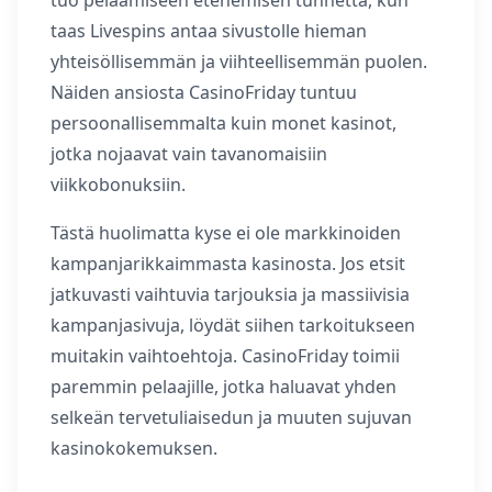
tuo pelaamiseen etenemisen tunnetta, kun
taas Livespins antaa sivustolle hieman
yhteisöllisemmän ja viihteellisemmän puolen.
Näiden ansiosta CasinoFriday tuntuu
persoonallisemmalta kuin monet kasinot,
jotka nojaavat vain tavanomaisiin
viikkobonuksiin.
Tästä huolimatta kyse ei ole markkinoiden
kampanjarikkaimmasta kasinosta. Jos etsit
jatkuvasti vaihtuvia tarjouksia ja massiivisia
kampanjasivuja, löydät siihen tarkoitukseen
muitakin vaihtoehtoja. CasinoFriday toimii
paremmin pelaajille, jotka haluavat yhden
selkeän tervetuliaisedun ja muuten sujuvan
kasinokokemuksen.