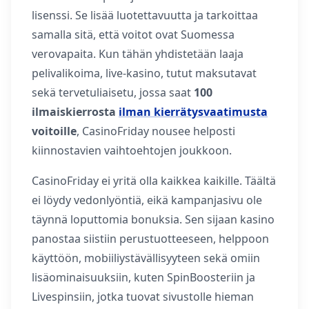
lisenssi. Se lisää luotettavuutta ja tarkoittaa
samalla sitä, että voitot ovat Suomessa
verovapaita. Kun tähän yhdistetään laaja
pelivalikoima, live-kasino, tutut maksutavat
sekä tervetuliaisetu, jossa saat
100
ilmaiskierrosta
ilman kierrätysvaatimusta
voitoille
, CasinoFriday nousee helposti
kiinnostavien vaihtoehtojen joukkoon.
CasinoFriday ei yritä olla kaikkea kaikille. Täältä
ei löydy vedonlyöntiä, eikä kampanjasivu ole
täynnä loputtomia bonuksia. Sen sijaan kasino
panostaa siistiin perustuotteeseen, helppoon
käyttöön, mobiiliystävällisyyteen sekä omiin
lisäominaisuuksiin, kuten SpinBoosteriin ja
Livespinsiin, jotka tuovat sivustolle hieman