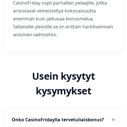
CasinoFriday sopii parhaiten pelaajille, jotka
arvostavat viimeisteltyä kokonaisuutta
enemmän kuin jatkuvaa bonusmelua.
Sellaiselle yleisölle se on erittäin harkitsemisen
arvoinen vaihtoehto.
Usein kysytyt
kysymykset
Onko CasinoFridaylla tervetuliaisbonus?