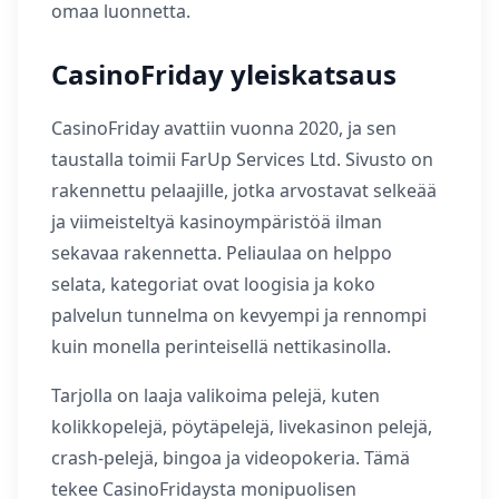
omaa luonnetta.
CasinoFriday yleiskatsaus
CasinoFriday avattiin vuonna 2020, ja sen
taustalla toimii FarUp Services Ltd. Sivusto on
rakennettu pelaajille, jotka arvostavat selkeää
ja viimeisteltyä kasinoympäristöä ilman
sekavaa rakennetta. Peliaulaa on helppo
selata, kategoriat ovat loogisia ja koko
palvelun tunnelma on kevyempi ja rennompi
kuin monella perinteisellä nettikasinolla.
Tarjolla on laaja valikoima pelejä, kuten
kolikkopelejä, pöytäpelejä, livekasinon pelejä,
crash-pelejä, bingoa ja videopokeria. Tämä
tekee CasinoFridaysta monipuolisen