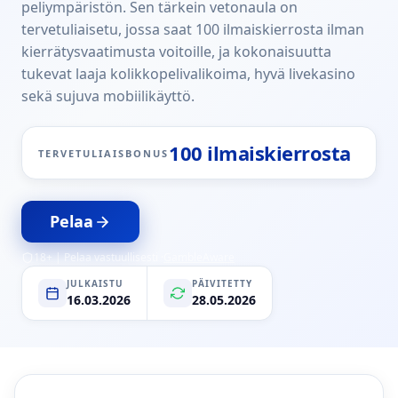
peliympäristön. Sen tärkein vetonaula on
tervetuliaisetu, jossa saat 100 ilmaiskierrosta ilman
kierrätysvaatimusta voitoille, ja kokonaisuutta
tukevat laaja kolikkopelivalikoima, hyvä livekasino
sekä sujuva mobiilikäyttö.
100 ilmaiskierrosta
TERVETULIAISBONUS
Pelaa
18+ | Pelaa vastuullisesti ·
GambleAware
JULKAISTU
PÄIVITETTY
16.03.2026
28.05.2026