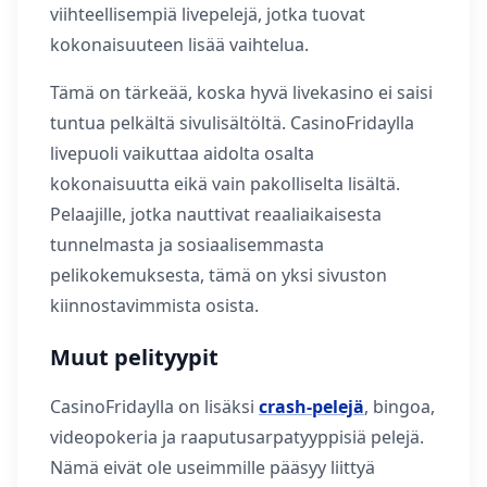
viihteellisempiä livepelejä, jotka tuovat
kokonaisuuteen lisää vaihtelua.
Tämä on tärkeää, koska hyvä livekasino ei saisi
tuntua pelkältä sivulisältöltä. CasinoFridaylla
livepuoli vaikuttaa aidolta osalta
kokonaisuutta eikä vain pakolliselta lisältä.
Pelaajille, jotka nauttivat reaaliaikaisesta
tunnelmasta ja sosiaalisemmasta
pelikokemuksesta, tämä on yksi sivuston
kiinnostavimmista osista.
Muut pelityypit
CasinoFridaylla on lisäksi
crash-pelejä
, bingoa,
videopokeria ja raaputusarpatyyppisiä pelejä.
Nämä eivät ole useimmille pääsyy liittyä