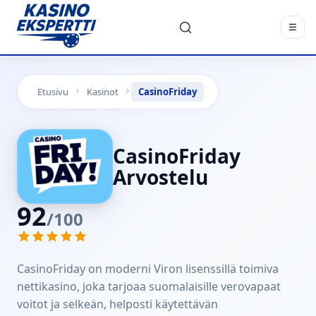
☰
Etusivu
Kasinot
CasinoFriday
CasinoFriday
Arvostelu
92
/100
CasinoFriday on moderni Viron lisenssillä toimiva
nettikasino, joka tarjoaa suomalaisille verovapaat
voitot ja selkeän, helposti käytettävän