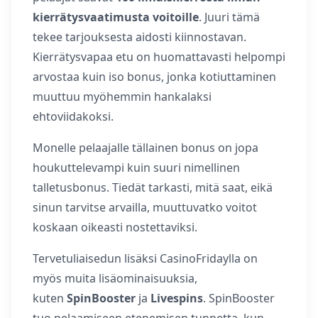
kierrätysvaatimusta voitoille
. Juuri tämä
tekee tarjouksesta aidosti kiinnostavan.
Kierrätysvapaa etu on huomattavasti helpompi
arvostaa kuin iso bonus, jonka kotiuttaminen
muuttuu myöhemmin hankalaksi
ehtoviidakoksi.
Monelle pelaajalle tällainen bonus on jopa
houkuttelevampi kuin suuri nimellinen
talletusbonus. Tiedät tarkasti, mitä saat, eikä
sinun tarvitse arvailla, muuttuvatko voitot
koskaan oikeasti nostettaviksi.
Tervetuliaisedun lisäksi CasinoFridaylla on
myös muita lisäominaisuuksia,
kuten
SpinBooster
ja
Livespins
. SpinBooster