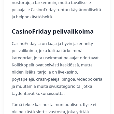
nostorajoja tarkemmin, mutta tavalliselle
pelaajalle CasinoFriday tuntuu käytännölliseltä
ja helppokäyttöiseltä.
CasinoFriday pelivalikoima
CasinoFridaylla on laaja ja hyvin jäsennelty
pelivalikoima, joka kattaa tärkeimmät
kategoriat, joita useimmat pelaajat odottavat.
Kolikkopelit ovat selvästi keskiössä, mutta
niiden lisäksi tarjolla on livekasino,
pöytäpelejä, crash-pelejä, bingoa, videopokeria
ja muutamia muita sivukategorioita, jotka
täydentävät kokonaisuutta.
Tämä tekee kasinosta monipuolisen. Kyse ei
ole pelkästä slottisivustosta, joka yrittää