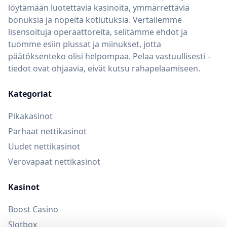
löytämään luotettavia kasinoita, ymmärrettäviä
bonuksia ja nopeita kotiutuksia. Vertailemme
lisensoituja operaattoreita, selitämme ehdot ja
tuomme esiin plussat ja miinukset, jotta
päätöksenteko olisi helpompaa. Pelaa vastuullisesti –
tiedot ovat ohjaavia, eivät kutsu rahapelaamiseen.
Kategoriat
Pikakasinot
Parhaat nettikasinot
Uudet nettikasinot
Verovapaat nettikasinot
Kasinot
Boost Casino
Slotbox