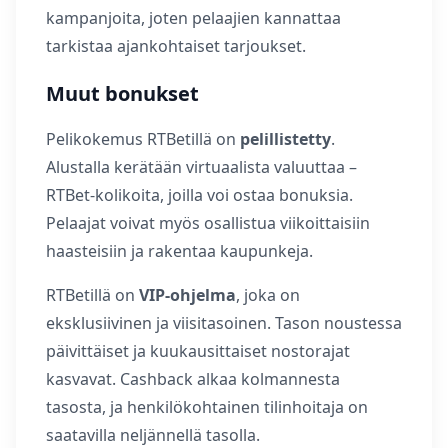
kampanjoita, joten pelaajien kannattaa
tarkistaa ajankohtaiset tarjoukset.
Muut bonukset
Pelikokemus RTBetillä on
pelillistetty
.
Alustalla kerätään virtuaalista valuuttaa –
RTBet-kolikoita, joilla voi ostaa bonuksia.
Pelaajat voivat myös osallistua viikoittaisiin
haasteisiin ja rakentaa kaupunkeja.
RTBetillä on
VIP-ohjelma
, joka on
eksklusiivinen ja viisitasoinen. Tason noustessa
päivittäiset ja kuukausittaiset nostorajat
kasvavat. Cashback alkaa kolmannesta
tasosta, ja henkilökohtainen tilinhoitaja on
saatavilla neljännellä tasolla.