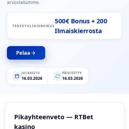
arvostelumme.
500€ Bonus + 200
TERVETULIAISBONUS
Ilmaiskierrosta
Pelaa
18+ | Pelaa vastuullisesti ·
GambleAware
JULKAISTU
PÄIVITETTY
16.03.2026
16.03.2026
Pikayhteenveto — RTBet
kasino