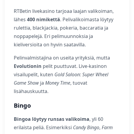
RTBetin livekasino tarjoaa laajan valikoiman,
lähes
400 nimikettä
. Pelivalikoimasta löytyy
rulettia, blackjackia, pokeria, baccaratia ja
noppapelejä. Eri pelimuunnoksia ja
kieliversioita on hyvin saatavilla.
Pelinvalmistajina on useita yrityksiä, mutta
Evolutionin
pelit puuttuvat. Live-kasinon
visailupelit, kuten
Gold Saloon: Super Wheel
Game Show
ja
Money Time
, tuovat
lisähauskuutta.
Bingo
Bingoa löytyy runsas valikoima
, yli 60
erilaista peliä. Esimerkiksi
Candy Bingo
,
Farm