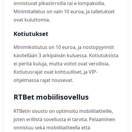
onnistuvat pikasiirroilla tai e-lompakoilla.
Minimitalletus on vain 10 euroa, ja talletukset
ovat kuluttomia.
Kotiutukset
Minimikotiutus on 10 euroa, ja nostopyynnöt
käsitellään 3 arkipäivän kuluessa. Kotiutuksista
ei peritä kuluja, mutta voitot ovat verollisia.
Kotiutusrajat ovat kohtuulliset, ja VIP-
ohjelmassa rajat nousevat.
RTBet mobiilisovellus
RTBetin sivusto on optimoitu mobiililaitteille,
joten erillistä sovellusta ei tarvita. Pelaaminen
onnistuu sekä mobiililaitteella että