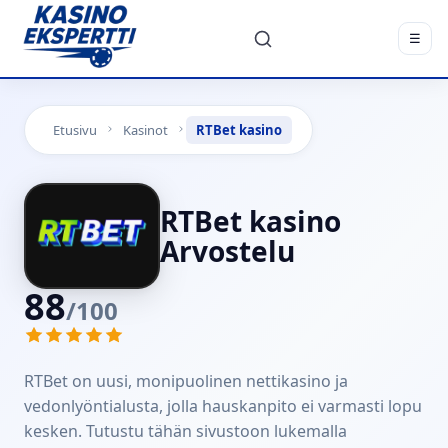
☰
Etusivu
Kasinot
RTBet kasino
RTBet kasino
Arvostelu
88
/100
RTBet on uusi, monipuolinen nettikasino ja
vedonlyöntialusta, jolla hauskanpito ei varmasti lopu
kesken. Tutustu tähän sivustoon lukemalla