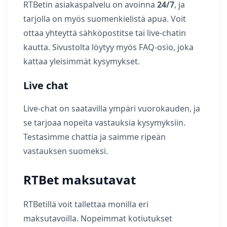
RTBetin asiakaspalvelu on avoinna
24/7
, ja
tarjolla on myös suomenkielistä apua. Voit
ottaa yhteyttä sähköpostitse tai live-chatin
kautta. Sivustolta löytyy myös FAQ-osio, joka
kattaa yleisimmät kysymykset.
Live chat
Live-chat on saatavilla ympäri vuorokauden, ja
se tarjoaa nopeita vastauksia kysymyksiin.
Testasimme chattia ja saimme ripeän
vastauksen suomeksi.
RTBet maksutavat
RTBetillä voit tallettaa monilla eri
maksutavoilla. Nopeimmat kotiutukset