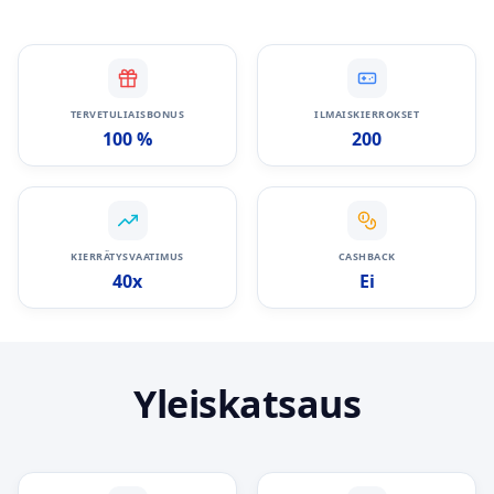
TERVETULIAISBONUS
ILMAISKIERROKSET
100 %
200
KIERRÄTYSVAATIMUS
CASHBACK
40x
Ei
Yleiskatsaus