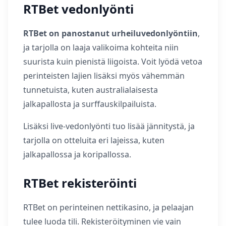
RTBet vedonlyönti
RTBet on panostanut urheiluvedonlyöntiin
,
ja tarjolla on laaja valikoima kohteita niin
suurista kuin pienistä liigoista. Voit lyödä vetoa
perinteisten lajien lisäksi myös vähemmän
tunnetuista, kuten australialaisesta
jalkapallosta ja surffauskilpailuista.
Lisäksi live-vedonlyönti tuo lisää jännitystä, ja
tarjolla on otteluita eri lajeissa, kuten
jalkapallossa ja koripallossa.
RTBet rekisteröinti
RTBet on perinteinen nettikasino, ja pelaajan
tulee luoda tili. Rekisteröityminen vie vain