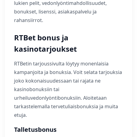
lukien pelit, vedonlyöntimahdollisuudet,
bonukset, lisenssi, asiakaspalvelu ja
rahansiirrot.
RTBet bonus ja
kasinotarjoukset
RTBetin tarjoussivulta löytyy monenlaisia
kampanjoita ja bonuksia. Voit selata tarjouksia
joko kokonaisuudessaan tai rajata ne
kasinobonuksiin tai
urheiluvedonlyöntibonuksiin. Aloitetaan
tarkastelemalla tervetuliaisbonuksia ja muita
etuja.
Talletusbonus