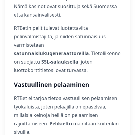
Nämä kasinot ovat suosittuja sekä Suomessa
että kansainvälisesti.
RTBetin pelit tulevat luotettavilta
pelinvalmistajilta, ja niiden satunnaisuus
varmistetaan
satunnaislukugeneraattoreilla
. Tietoliikenne
on suojattu
SSL-salauksella
, joten
luottokorttitietosi ovat turvassa.
Vastuullinen pelaaminen
RTBet ei tarjoa tietoa vastuullisen pelaamisen
työkaluista, joten pelaajilla on epäselvää,
millaisia keinoja heillä on pelaamisen
rajoittamiseen.
Pelikielto
mainitaan kuitenkin
sivuilla.