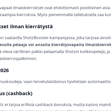
vapaat ilmaiskierrokset ovat ehdottomasti positiivinen asia. V
ampia kierroksia. Myös pienemmällä talletuksella saa kui
kset ilman kierrätystä
on saatavilla ShotzBooster-kampanjassa, joka tarjoaa ainutl
vulla pelaaja voi ansaita kierrätysvapaita ilmaiskierro
ä oleva värillinen palkki pelaamalla Shotzin kolikkopelejä, j
iskierrospalkinnon.
2026
nuskoodeja, vaan tervetuliaisbonus hyvitetään automaattises
us (cashback)
otz ei tarjoa erillisiä cashback-bonuksia, mutta kasino mainit