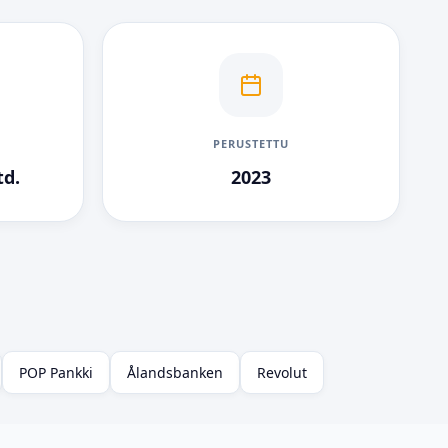
PERUSTETTU
td.
2023
POP Pankki
Ålandsbanken
Revolut