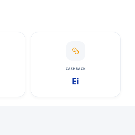
CASHBACK
Ei