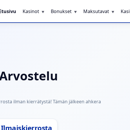
Etusivu
Kasinot
Bonukset
Maksutavat
Kasi
▼
▼
▼
 Arvostelu
errosta ilman kierrätystä! Tämän jälkeen ahkera
 Ilmaiskierrosta