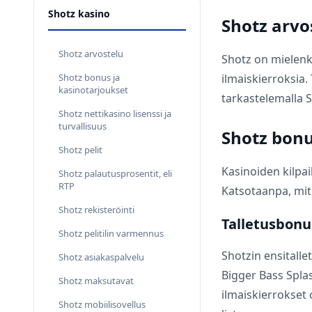
Shotz kasino
Shotz arvo
Shotz arvostelu
Shotz on mielenk
Shotz bonus ja
ilmaiskierroksia.
kasinotarjoukset
tarkastelemalla 
Shotz nettikasino lisenssi ja
turvallisuus
Shotz bonu
Shotz pelit
Kasinoiden kilpa
Shotz palautusprosentit, eli
RTP
Katsotaanpa, mit
Shotz rekisteröinti
Talletusbonu
Shotz pelitilin varmennus
Shotzin ensitalle
Shotz asiakaspalvelu
Bigger Bass Splas
Shotz maksutavat
ilmaiskierrokset 
Shotz mobiilisovellus