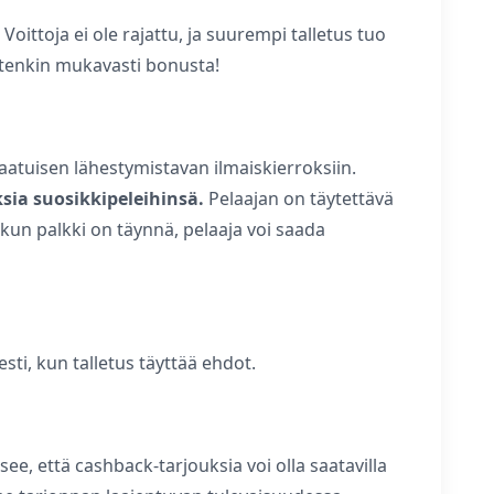
oittoja ei ole rajattu, ja suurempi talletus tuo
tenkin mukavasti bonusta!
aatuisen lähestymistavan ilmaiskierroksiin.
ksia suosikkipeleihinsä.
Pelaajan on täytettävä
a kun palkki on täynnä, pelaaja voi saada
ti, kun talletus täyttää ehdot.
see, että cashback-tarjouksia voi olla saatavilla