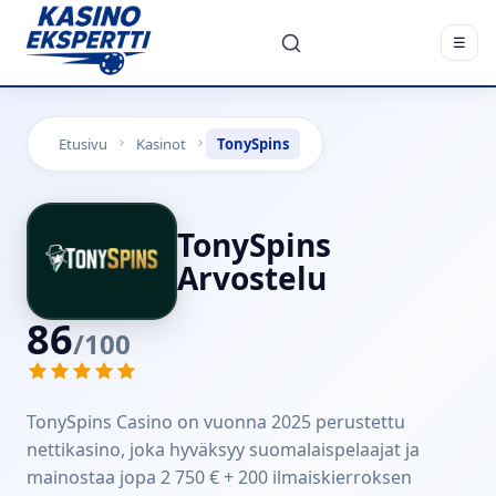
☰
Etusivu
Kasinot
TonySpins
TonySpins
Arvostelu
86
/100
TonySpins Casino on vuonna 2025 perustettu
nettikasino, joka hyväksyy suomalaispelaajat ja
mainostaa jopa 2 750 € + 200 ilmaiskierroksen