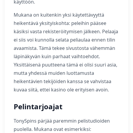
käyttöön.
Mukana on kuitenkin yksi käytettävyyttä
heikentävä yksityiskohta: peleihin pääsee
käsiksi vasta rekisteröitymisen jälkeen. Pelaaja
ei siis voi kunnolla selata peliaulaa ennen tilin
avaamista. Tämä tekee sivustosta vähemmän
läpinäkyvän kuin parhaat vaihtoehdot.
Yksittäisenä puutteena tämä ei olisi suuri asia,
mutta yhdessä muiden luottamusta
heikentävien tekijöiden kanssa se vahvistaa
kuvaa siitä, ettei kasino ole erityisen avoin.
Pelintarjoajat
TonySpins pärjää paremmin pelistudioiden
puolella. Mukana ovat esimerkiksi: