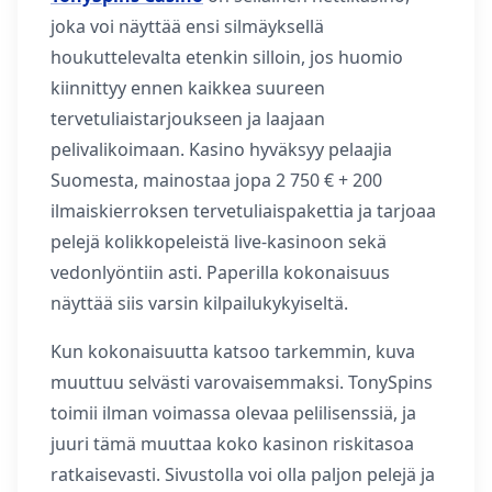
joka voi näyttää ensi silmäyksellä
houkuttelevalta etenkin silloin, jos huomio
kiinnittyy ennen kaikkea suureen
tervetuliaistarjoukseen ja laajaan
pelivalikoimaan. Kasino hyväksyy pelaajia
Suomesta, mainostaa jopa 2 750 € + 200
ilmaiskierroksen tervetuliaispakettia ja tarjoaa
pelejä kolikkopeleistä live-kasinoon sekä
vedonlyöntiin asti. Paperilla kokonaisuus
näyttää siis varsin kilpailukykyiseltä.
Kun kokonaisuutta katsoo tarkemmin, kuva
muuttuu selvästi varovaisemmaksi. TonySpins
toimii ilman voimassa olevaa pelilisenssiä, ja
juuri tämä muuttaa koko kasinon riskitasoa
ratkaisevasti. Sivustolla voi olla paljon pelejä ja