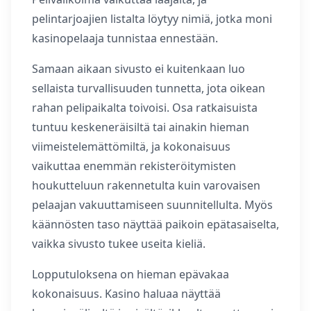
pelintarjoajien listalta löytyy nimiä, jotka moni
kasinopelaaja tunnistaa ennestään.
Samaan aikaan sivusto ei kuitenkaan luo
sellaista turvallisuuden tunnetta, jota oikean
rahan pelipaikalta toivoisi. Osa ratkaisuista
tuntuu keskeneräisiltä tai ainakin hieman
viimeistelemättömiltä, ja kokonaisuus
vaikuttaa enemmän rekisteröitymisten
houkutteluun rakennetulta kuin varovaisen
pelaajan vakuuttamiseen suunnitellulta. Myös
käännösten taso näyttää paikoin epätasaiselta,
vaikka sivusto tukee useita kieliä.
Lopputuloksena on hieman epävakaa
kokonaisuus. Kasino haluaa näyttää