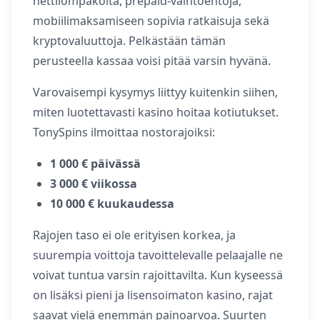
nettilompakoita, prepaid-vaihtoehtoja,
mobiilimaksamiseen sopivia ratkaisuja sekä
kryptovaluuttoja. Pelkästään tämän
perusteella kassaa voisi pitää varsin hyvänä.
Varovaisempi kysymys liittyy kuitenkin siihen,
miten luotettavasti kasino hoitaa kotiutukset.
TonySpins ilmoittaa nostorajoiksi:
1 000 € päivässä
3 000 € viikossa
10 000 € kuukaudessa
Rajojen taso ei ole erityisen korkea, ja
suurempia voittoja tavoittelevalle pelaajalle ne
voivat tuntua varsin rajoittavilta. Kun kyseessä
on lisäksi pieni ja lisensoimaton kasino, rajat
saavat vielä enemmän painoarvoa. Suurten