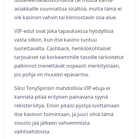
uudelleenlatausbonuksia tai muuta kanta-
asiakkaille suunnattua sisältöä, mutta tämä ei
ole kasinon vahvin tai kiinnostavin osa-alue.
VIP-edut ovat joka tapauksessa hyödyllisiä
vasta silloin, kun itse kasino tuntuu
luotettavalta. Cashback, henkilökohtaiset
tarjoukset tai korkeammille tasoille tarkoitetut
palkinnot menettävät nopeasti merkitystään,
jos pohja on muuten epävarma.
Siksi TonySpinsin mahdollisia VIP-etuja ei
kannata pitää erityisen painavana syynä
rekisteröityä. Ensin pitäisi pystyä luottamaan
itse kasinon toimintaan, ja juuri siinä tämä
sivusto jää jälkeen vahvemmista
vaihtoehdoista.