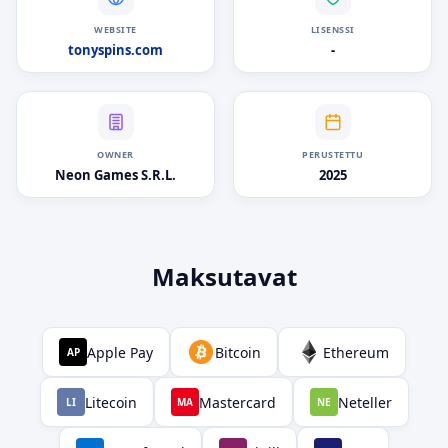
WEBSITE
LISENSSI
tonyspins.com
-
OWNER
PERUSTETTU
Neon Games S.R.L.
2025
Maksutavat
Apple Pay
Bitcoin
Ethereum
AP
Litecoin
Mastercard
Neteller
LI
MA
NE