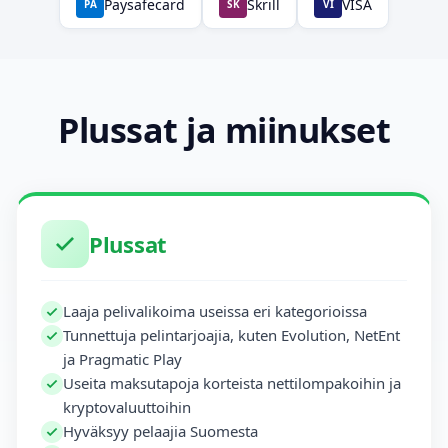
Paysafecard
Skrill
VISA
PA
SK
VI
Plussat ja miinukset
Plussat
Laaja pelivalikoima useissa eri kategorioissa
Tunnettuja pelintarjoajia, kuten Evolution, NetEnt
ja Pragmatic Play
Useita maksutapoja korteista nettilompakoihin ja
kryptovaluuttoihin
Hyväksyy pelaajia Suomesta