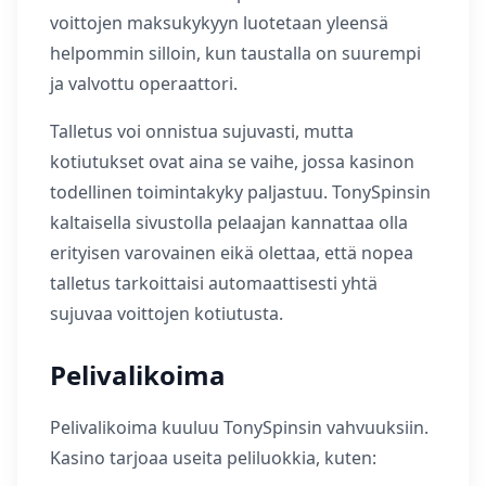
voittojen maksukykyyn luotetaan yleensä
helpommin silloin, kun taustalla on suurempi
ja valvottu operaattori.
Talletus voi onnistua sujuvasti, mutta
kotiutukset ovat aina se vaihe, jossa kasinon
todellinen toimintakyky paljastuu. TonySpinsin
kaltaisella sivustolla pelaajan kannattaa olla
erityisen varovainen eikä olettaa, että nopea
talletus tarkoittaisi automaattisesti yhtä
sujuvaa voittojen kotiutusta.
Pelivalikoima
Pelivalikoima kuuluu TonySpinsin vahvuuksiin.
Kasino tarjoaa useita peliluokkia, kuten: