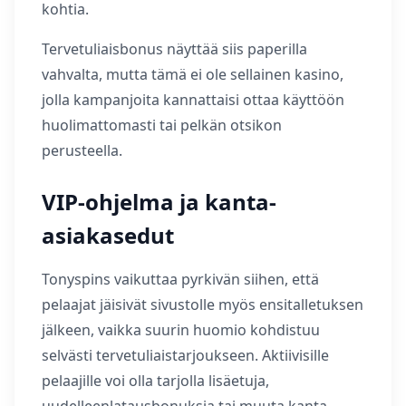
kohtia.
Tervetuliaisbonus näyttää siis paperilla
vahvalta, mutta tämä ei ole sellainen kasino,
jolla kampanjoita kannattaisi ottaa käyttöön
huolimattomasti tai pelkän otsikon
perusteella.
VIP-ohjelma ja kanta-
asiakasedut
Tonyspins vaikuttaa pyrkivän siihen, että
pelaajat jäisivät sivustolle myös ensitalletuksen
jälkeen, vaikka suurin huomio kohdistuu
selvästi tervetuliaistarjoukseen. Aktiivisille
pelaajille voi olla tarjolla lisäetuja,