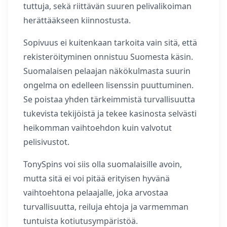
tuttuja, sekä riittävän suuren pelivalikoiman
herättääkseen kiinnostusta.
Sopivuus ei kuitenkaan tarkoita vain sitä, että
rekisteröityminen onnistuu Suomesta käsin.
Suomalaisen pelaajan näkökulmasta suurin
ongelma on edelleen lisenssin puuttuminen.
Se poistaa yhden tärkeimmistä turvallisuutta
tukevista tekijöistä ja tekee kasinosta selvästi
heikomman vaihtoehdon kuin valvotut
pelisivustot.
TonySpins voi siis olla suomalaisille avoin,
mutta sitä ei voi pitää erityisen hyvänä
vaihtoehtona pelaajalle, joka arvostaa
turvallisuutta, reiluja ehtoja ja varmemman
tuntuista kotiutusympäristöä.