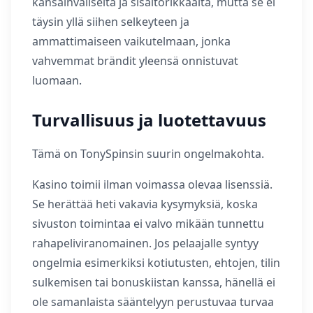
kansainväliseltä ja sisältörikkaalta, mutta se ei
täysin yllä siihen selkeyteen ja
ammattimaiseen vaikutelmaan, jonka
vahvemmat brändit yleensä onnistuvat
luomaan.
Turvallisuus ja luotettavuus
Tämä on TonySpinsin suurin ongelmakohta.
Kasino toimii ilman voimassa olevaa lisenssiä.
Se herättää heti vakavia kysymyksiä, koska
sivuston toimintaa ei valvo mikään tunnettu
rahapeliviranomainen. Jos pelaajalle syntyy
ongelmia esimerkiksi kotiutusten, ehtojen, tilin
sulkemisen tai bonuskiistan kanssa, hänellä ei
ole samanlaista sääntelyyn perustuvaa turvaa