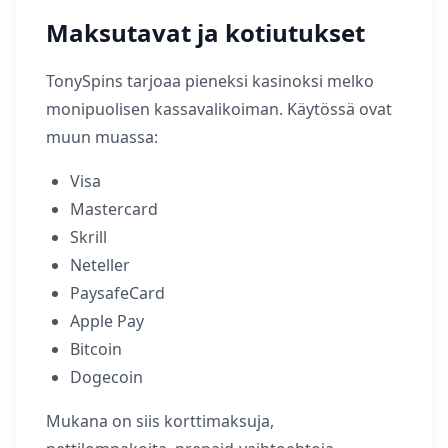
Maksutavat ja kotiutukset
TonySpins tarjoaa pieneksi kasinoksi melko
monipuolisen kassavalikoiman. Käytössä ovat
muun muassa:
Visa
Mastercard
Skrill
Neteller
PaysafeCard
Apple Pay
Bitcoin
Dogecoin
Mukana on siis korttimaksuja,