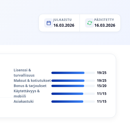
JULKAISTU
PÄIVITETTY
16.03.2026
16.03.2026
Lisenssi &
19/25
turvallisuus
Maksut & kotiutukset
19/25
Bonus & tarjoukset
15/20
Käytettävyys &
11/15
mobiili
Asiakastuki
11/15