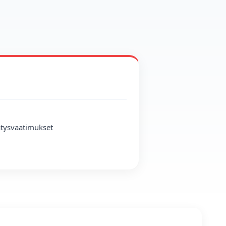
ätysvaatimukset