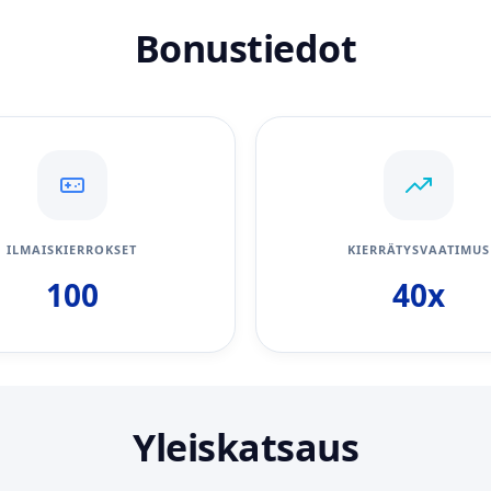
Bonustiedot
ILMAISKIERROKSET
KIERRÄTYSVAATIMUS
100
40x
Yleiskatsaus