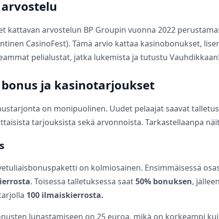
arvostelu
kattavan arvostelun BP Groupin vuonna 2022 perustamasta
tinen CasinoFest). Tämä arvio kattaa kasinobonukset, lisens
eammat pelialustat, jatka lukemista ja tutustu Vauhdikkaan
bonus ja kasinotarjoukset
starjonta on monipuolinen. Uudet pelaajat saavat talletus
ttaisista tarjouksista sekä arvonnoista. Tarkastellaanpa n
s
vetuliaisbonuspaketti on kolmiosainen. Ensimmäisessä osa
ierrosta
. Toisessa talletuksessa saat
50% bonuksen
, jällee
tarjolla
100 ilmaiskierrosta.
onusten lunastamiseen on 25 euroa, mikä on korkeampi kuin 