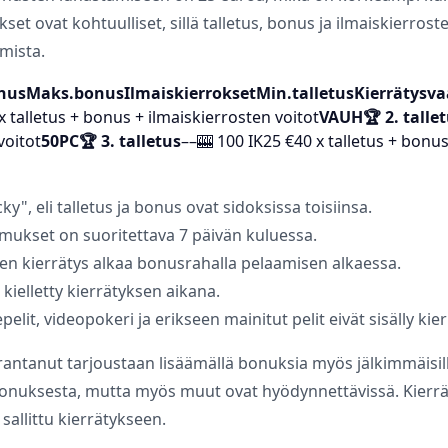
set ovat kohtuulliset, sillä talletus, bonus ja ilmaiskierros
mista.
nus
Maks.bonus
Ilmaiskierrokset
Min.talletus
Kierrätysv
x talletus + bonus + ilmaiskierrosten voitot
VAUH
🏆 2. talle
voitot
50PC
🏆 3. talletus
––🎰 100 IK25 €40 x talletus + bonus
ky", eli talletus ja bonus ovat sidoksissa toisiinsa.
imukset on suoritettava 7 päivän kuluessa.
ten kierrätys alkaa bonusrahalla pelaamisen alkaessa.
kielletty kierrätyksen aikana.
epelit, videopokeri ja erikseen mainitut pelit eivät sisälly ki
antanut tarjoustaan lisäämällä bonuksia myös jälkimmäisill
nuksesta, mutta myös muut ovat hyödynnettävissä. Kierrät
 sallittu kierrätykseen.