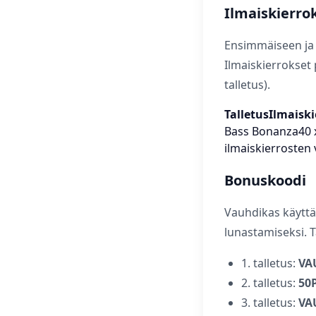
Ilmaiskierro
Ensimmäiseen ja 
Ilmaiskierrokset
talletus).
Talletus
Ilmaiski
Bass Bonanza40 x
ilmaiskierrosten 
Bonuskoodi
Vauhdikas käyttä
lunastamiseksi. T
1. talletus:
VA
2. talletus:
50
3. talletus:
VA