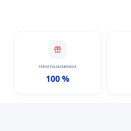
TERVETULIAISBONUS
100 %