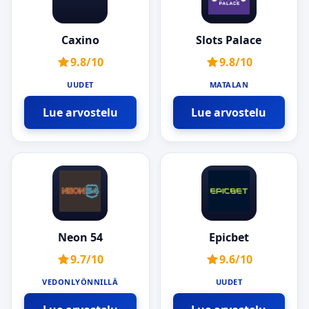
Caxino
Slots Palace
9.8/10
9.8/10
UUDET
MATALAN
Lue arvostelu
Lue arvostelu
Neon 54
Epicbet
9.7/10
9.6/10
VEDONLYÖNNILLÄ
UUDET