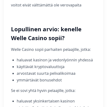
voitot eivät välttämättä ole verovapaita
Lopullinen arvio: kenelle
Welle Casino sopii?
Welle Casino sopii parhaiten pelaajille, jotka:
haluavat kasinon ja vedonlyönnin yhdessä
käyttävät kryptovaluuttoja
arvostavat suurta pelivalikoimaa
ymmärtävät bonusehdot
Se ei sovi yhtä hyvin pelaajille, jotka:
haluavat yksinkertaisen kasinon