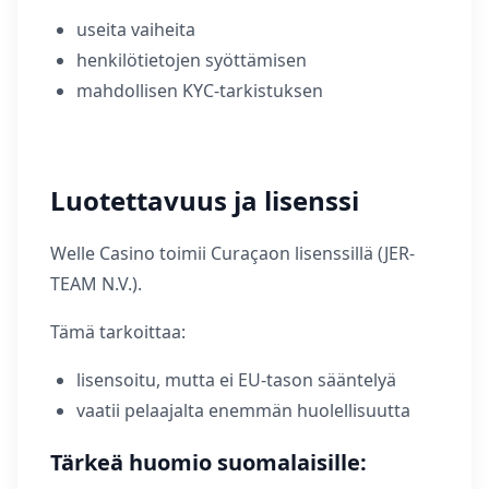
useita vaiheita
henkilötietojen syöttämisen
mahdollisen KYC-tarkistuksen
Luotettavuus ja lisenssi
Welle Casino toimii Curaçaon lisenssillä (JER-
TEAM N.V.).
Tämä tarkoittaa:
lisensoitu, mutta ei EU-tason sääntelyä
vaatii pelaajalta enemmän huolellisuutta
Tärkeä huomio suomalaisille: