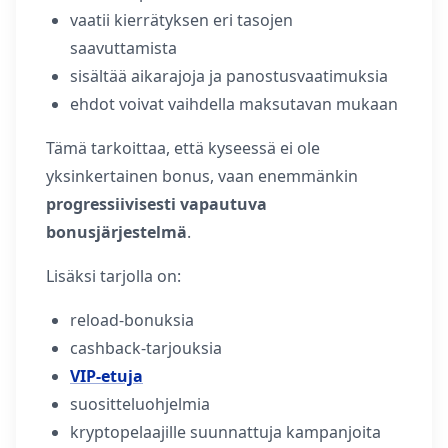
vaatii kierrätyksen eri tasojen
saavuttamista
sisältää aikarajoja ja panostusvaatimuksia
ehdot voivat vaihdella maksutavan mukaan
Tämä tarkoittaa, että kyseessä ei ole
yksinkertainen bonus, vaan enemmänkin
progressiivisesti vapautuva
bonusjärjestelmä
.
Lisäksi tarjolla on:
reload-bonuksia
cashback-tarjouksia
VIP-etuja
suositteluohjelmia
kryptopelaajille suunnattuja kampanjoita