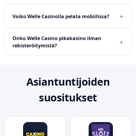
Voiko Welle Casinolla pelata mobiilissa?
Onko Welle Casino pikakasino ilman
rekisteröitymistä?
Asiantuntijoiden
suositukset