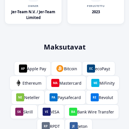
OWNER
PERUSTETTU
Jer-Team N.V. / Jer-Team
2023
Limited
Maksutavat
Apple Pay
Bitcoin
ecoPayz
AP
EC
Ethereum
Mastercard
MiFinity
MA
MI
Neteller
Paysafecard
Revolut
NE
PA
RE
Skrill
VISA
Bank Wire Transfer
SK
VI
BA
RPDT
Jeton
RP
JE