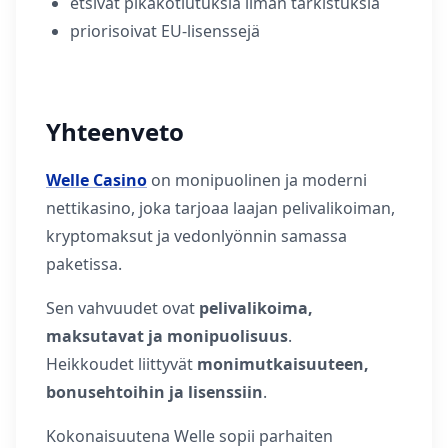
etsivät pikakotiutuksia ilman tarkistuksia
priorisoivat EU-lisenssejä
Yhteenveto
Welle Casino
on monipuolinen ja moderni
nettikasino, joka tarjoaa laajan pelivalikoiman,
kryptomaksut ja vedonlyönnin samassa
paketissa.
Sen vahvuudet ovat
pelivalikoima,
maksutavat ja monipuolisuus
.
Heikkoudet liittyvät
monimutkaisuuteen,
bonusehtoihin ja lisenssiin
.
Kokonaisuutena Welle sopii parhaiten