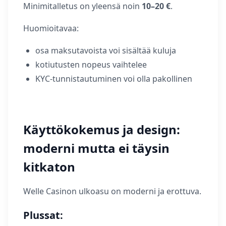
Minimitalletus on yleensä noin
10–20 €
.
Huomioitavaa:
osa maksutavoista voi sisältää kuluja
kotiutusten nopeus vaihtelee
KYC-tunnistautuminen voi olla pakollinen
Käyttökokemus ja design:
moderni mutta ei täysin
kitkaton
Welle Casinon ulkoasu on moderni ja erottuva.
Plussat: