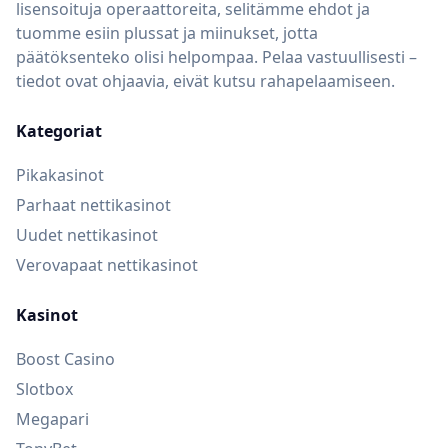
lisensoituja operaattoreita, selitämme ehdot ja
tuomme esiin plussat ja miinukset, jotta
päätöksenteko olisi helpompaa. Pelaa vastuullisesti –
tiedot ovat ohjaavia, eivät kutsu rahapelaamiseen.
Kategoriat
Pikakasinot
Parhaat nettikasinot
Uudet nettikasinot
Verovapaat nettikasinot
Kasinot
Boost Casino
Slotbox
Megapari