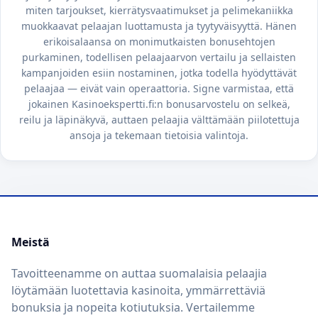
miten tarjoukset, kierrätysvaatimukset ja pelimekaniikka
muokkaavat pelaajan luottamusta ja tyytyväisyyttä. Hänen
erikoisalaansa on monimutkaisten bonusehtojen
purkaminen, todellisen pelaajaarvon vertailu ja sellaisten
kampanjoiden esiin nostaminen, jotka todella hyödyttävät
pelaajaa — eivät vain operaattoria. Signe varmistaa, että
jokainen Kasinoekspertti.fi:n bonusarvostelu on selkeä,
reilu ja läpinäkyvä, auttaen pelaajia välttämään piilotettuja
ansoja ja tekemaan tietoisia valintoja.
Meistä
Tavoitteenamme on auttaa suomalaisia pelaajia
löytämään luotettavia kasinoita, ymmärrettäviä
bonuksia ja nopeita kotiutuksia. Vertailemme