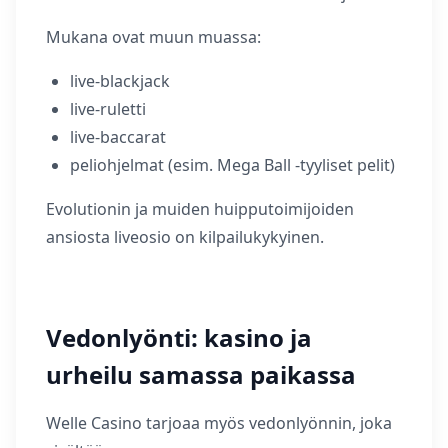
Mukana ovat muun muassa:
live-blackjack
live-ruletti
live-baccarat
peliohjelmat (esim. Mega Ball -tyyliset pelit)
Evolutionin ja muiden huipputoimijoiden
ansiosta liveosio on kilpailukykyinen.
Vedonlyönti: kasino ja
urheilu samassa paikassa
Welle Casino tarjoaa myös vedonlyönnin, joka