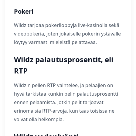
Pokeri
Wildz tarjoaa pokerilobbyja live-kasinolla sekä
videopokeria, joten jokaiselle pokerin ystävälle
löytyy varmasti mieleistä pelattavaa.
Wildz palautusprosentit, eli
RTP
Wildzin pelien RTP vaihtelee, ja pelaajien on
hyvä tarkistaa kunkin pelin palautusprosentti
ennen pelaamista. Jotkin pelit tarjoavat
erinomaisia RTP-arvoja, kun taas toisissa ne
voivat olla heikompia.