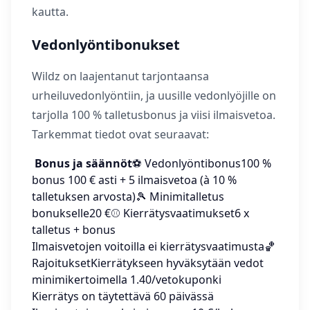
kautta.
Vedonlyöntibonukset
Wildz on laajentanut tarjontaansa
urheiluvedonlyöntiin, ja uusille vedonlyöjille on
tarjolla 100 % talletusbonus ja viisi ilmaisvetoa.
Tarkemmat tiedot ovat seuraavat:
Bonus ja säännöt
⚽️ Vedonlyöntibonus100 %
bonus 100 € asti + 5 ilmaisvetoa (à 10 %
talletuksen arvosta)🎾 Minimitalletus
bonukselle20 €⚾️ Kierrätysvaatimukset6 x
talletus + bonus
Ilmaisvetojen voitoilla ei kierrätysvaatimusta🏀
RajoituksetKierrätykseen hyväksytään vedot
minimikertoimella 1.40/vetokuponki
Kierrätys on täytettävä 60 päivässä