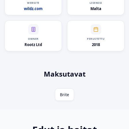
WEBSITE
LISENSSI
wildz.com
Malta
OWNER
PERUSTETTU
Rootz Ltd
2018
Maksutavat
Brite