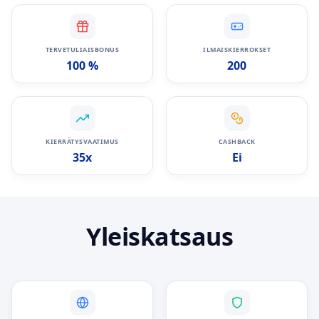
TERVETULIAISBONUS
ILMAISKIERROKSET
100 %
200
KIERRÄTYSVAATIMUS
CASHBACK
35x
Ei
Yleiskatsaus