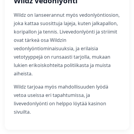
Wildz vedonlyönti
Wildz on lanseerannut myös vedonlyöntiosion,
joka kattaa suosittuja lajeja, kuten jalkapallon,
koripallon ja tennis. Livevedonlyönti ja striimit
ovat tärkeä osa Wildzin
vedonlyöntiominaisuuksia, ja erilaisia
vetotyyppejä on runsaasti tarjolla, mukaan
lukien erikoiskohteita politiikasta ja muista
aiheista.
Wildz tarjoaa myös mahdollisuuden lyödä
vetoa useissa eri tapahtumissa, ja
livevedonlyönti on helppo löytää kasinon
sivuilta.