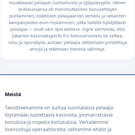
muokkaavat pelaajan luottamusta ja tyytyväisyyttä. Hänen
erikoisalaansa on monimutkaisten bonusehtojen
purkaminen, todellisen pelaajaarvon vertailu ja sellaisten
kampanjoiden esiin nostaminen, jotka todella hyödyttävät
pelaajaa — eivät vain operaattoria. Signe varmistaa, että
jokainen Kasinoekspertti.fi:n bonusarvostelu on selkeä,
reilu ja läpinäkyvä, auttaen pelaajia välttämään piilotettuja
ansoja ja tekemaan tietoisia valintoja.
Meistä
Tavoitteenamme on auttaa suomalaisia pelaajia
löytämään luotettavia kasinoita, ymmärrettäviä
bonuksia ja nopeita kotiutuksia. Vertailemme
lisensoituja operaattoreita, selitämme ehdot ja