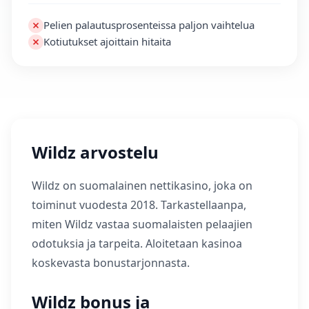
Pelien palautusprosenteissa paljon vaihtelua
Kotiutukset ajoittain hitaita
Wildz arvostelu
Wildz on suomalainen nettikasino, joka on
toiminut vuodesta 2018. Tarkastellaanpa,
miten Wildz vastaa suomalaisten pelaajien
odotuksia ja tarpeita. Aloitetaan kasinoa
koskevasta bonustarjonnasta.
Wildz bonus ja