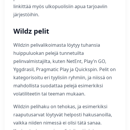
linkittää myös ulkopuolisiin apua tarjoaviin
järjestöihin.
Wildz pelit
Wildzin pelivalikoimasta löytyy tuhansia
huippuluokan pelejä tunnetuilta
pelinvalmistajilta, kuten NetEnt, Play’n GO,
Yggdrasil, Pragmatic Play ja Quickspin. Pelit on
kategorisoitu eri tyylisiin ryhmiin, ja niissä on
mahdollista suodattaa pelejä esimerkiksi
volatiliteetin tai teeman mukaan.
Wildzin pelihaku on tehokas, ja esimerkiksi
raaputusarvat löytyvät helposti hakusanoilla,
vaikka niiden nimessä ei olisi tätä sanaa.