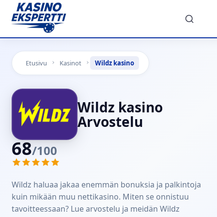
Etusivu
Kasinot
Wildz kasino
Wildz kasino
Arvostelu
68
/100
Wildz haluaa jakaa enemmän bonuksia ja palkintoja
kuin mikään muu nettikasino. Miten se onnistuu
tavoitteessaan? Lue arvostelu ja meidän Wildz