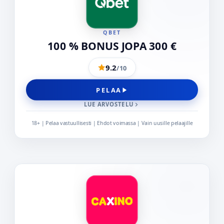
QBET
100 % BONUS JOPA 300 €
9.2
/10
PELAA
LUE ARVOSTELU
18+ | Pelaa vastuullisesti | Ehdot voimassa | Vain uusille pelaajille