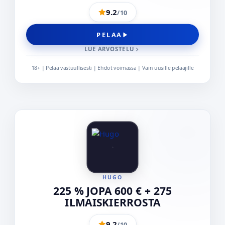
9.2
/10
PELAA
LUE ARVOSTELU
18+ | Pelaa vastuullisesti | Ehdot voimassa | Vain uusille pelaajille
HUGO
225 % JOPA 600 € + 275
ILMAISKIERROSTA
9.2
/10