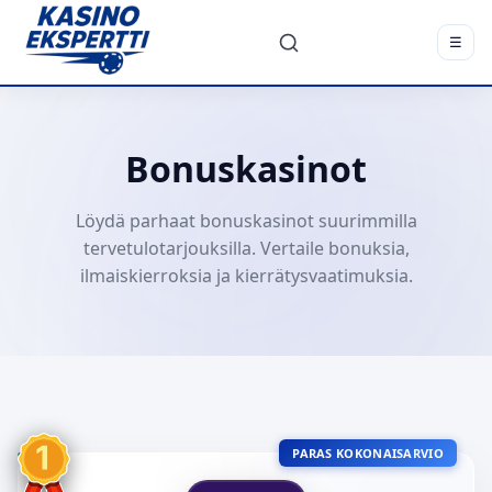
☰
Bonuskasinot
Löydä parhaat bonuskasinot suurimmilla
tervetulotarjouksilla. Vertaile bonuksia,
ilmaiskierroksia ja kierrätysvaatimuksia.
PARAS KOKONAISARVIO