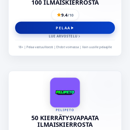
100 ILMAISKIERROSTA
9.4
/10
PELAA
LUE ARVOSTELU
18+ | Pelaa vastuullisesti | Ehdot voimassa | Vain uusille pelaajille
PELIPETO
50 KIERRÄTYSVAPAATA
ILMAISKIERROSTA