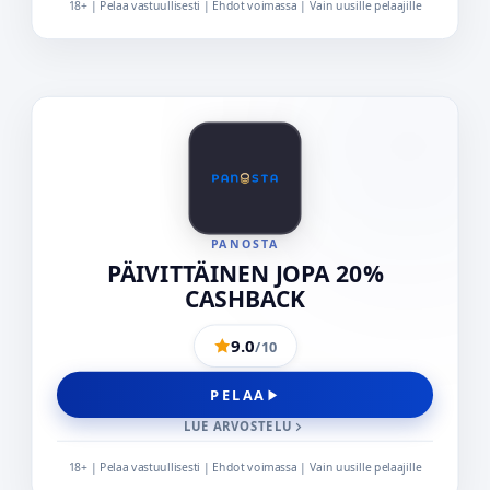
18+ | Pelaa vastuullisesti | Ehdot voimassa | Vain uusille pelaajille
PANOSTA
PÄIVITTÄINEN JOPA 20%
CASHBACK
9.0
/10
PELAA
LUE ARVOSTELU
18+ | Pelaa vastuullisesti | Ehdot voimassa | Vain uusille pelaajille