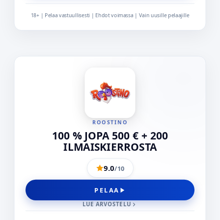
18+ | Pelaa vastuullisesti | Ehdot voimassa | Vain uusille pelaajille
ROOSTINO
100 % JOPA 500 € + 200
ILMAISKIERROSTA
9.0
/10
PELAA
LUE ARVOSTELU