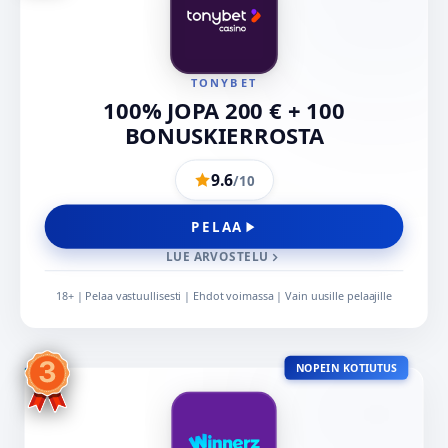
TONYBET
100% JOPA 200 € + 100
BONUSKIERROSTA
9.6
/10
PELAA
LUE ARVOSTELU
18+ | Pelaa vastuullisesti | Ehdot voimassa | Vain uusille pelaajille
NOPEIN KOTIUTUS