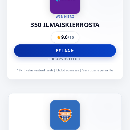
WINNERZ
350 ILMAISKIERROSTA
9.6
/10
PELAA
LUE ARVOSTELU
18+ | Pelaa vastuullisesti | Ehdot voimassa | Vain uusille pelaajille