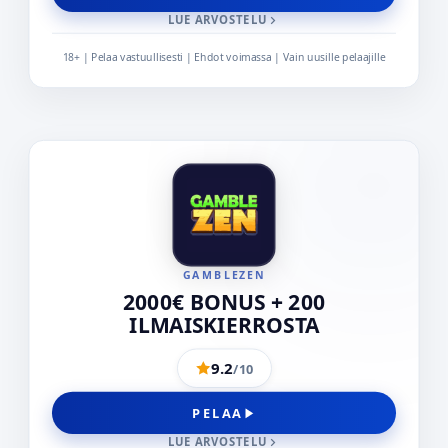
LUE ARVOSTELU
18+ | Pelaa vastuullisesti | Ehdot voimassa | Vain uusille pelaajille
GAMBLEZEN
2000€ BONUS + 200
ILMAISKIERROSTA
9.2
/10
PELAA
LUE ARVOSTELU