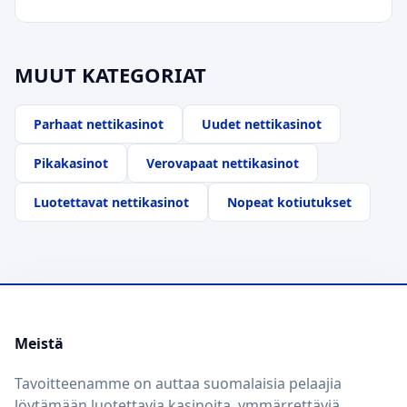
MUUT KATEGORIAT
Parhaat nettikasinot
Uudet nettikasinot
Pikakasinot
Verovapaat nettikasinot
Luotettavat nettikasinot
Nopeat kotiutukset
Meistä
Tavoitteenamme on auttaa suomalaisia pelaajia
löytämään luotettavia kasinoita, ymmärrettäviä