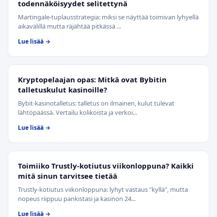
todennäköisyydet selitettynä
Martingale-tuplausstrategia: miksi se näyttää toimivan lyhyellä
aikavälillä mutta räjähtää pitkässä ...
Lue lisää →
Kryptopelaajan opas: Mitkä ovat Bybitin
talletuskulut kasinoille?
Bybit-kasinotalletus: talletus on ilmainen, kulut tulevat
lähtöpäässä. Vertailu kolikoista ja verkoi...
Lue lisää →
Toimiiko Trustly-kotiutus viikonloppuna? Kaikki
mitä sinun tarvitsee tietää
Trustly-kotiutus viikonloppuna: lyhyt vastaus "kyllä", mutta
nopeus riippuu pankistasi ja kasinon 24...
Lue lisää →