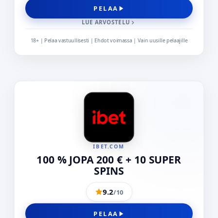
PELAA
LUE ARVOSTELU
18+ | Pelaa vastuullisesti | Ehdot voimassa | Vain uusille pelaajille
IBET.COM
100 % JOPA 200 € + 10 SUPER
SPINS
9.2
/10
PELAA