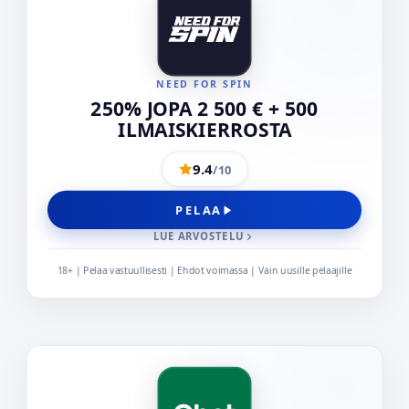
NEED FOR SPIN
250% JOPA 2 500 € + 500
ILMAISKIERROSTA
9.4
/10
PELAA
LUE ARVOSTELU
18+ | Pelaa vastuullisesti | Ehdot voimassa | Vain uusille pelaajille